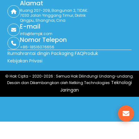
Alamat
Ruang 207-209, Bangunan 2, TIDAK.
7030 Jalan Yinggang Timur, Distrik
Qingpu, Shanghai, Cina
E-mail
info@tempk.com
Nomor Telepon
+86-18516076656
Rumah
rantai dingin Packaging FAQ
Produk
Kebijakan Privasi
© Hak Cipta - 2020-2026 : Semua Hak Dilindungi Undang-undang.
Teknologi
Desain dan Dikembangkan oleh Netking Technologies
Jaringan