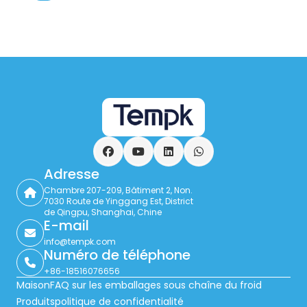
Facebook
YouTube
LinkedIn
WhatsApp
Adresse
Chambre 207-209, Bâtiment 2, Non.
7030 Route de Yinggang Est, District
de Qingpu, Shanghai, Chine
E-mail
info@tempk.com
Numéro de téléphone
+86-18516076656
Maison
FAQ sur les emballages sous chaîne du froid
Produits
politique de confidentialité