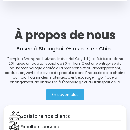
À propos de nous
Basée à Shanghai
7+ usines en Chine
Tempk （Shanghai Huizhou Industrial Co., Ltd.） a été établi dans
2011 avec un capital social de 30 million. C'est une entreprise de
haute technologie dédiée à la recherche et au développement,
production, vente et service de produits dans l'industrie de la chaîne
du froid. Fournir des matériaux d'entreposage frigorifique à
changement de phase liés à l'emballage et au transport de la
chaîne du froid, réfrigération et incubateurs pharmaceutiques,
produits d'isolation pour aliments frais et services de vérification du
En savoir plus
contrôle de température pour les grands groupes pharmaceutiques
et les entreprises de commerce électronique de produits frais.
Satisfaire nos clients
Excellent service