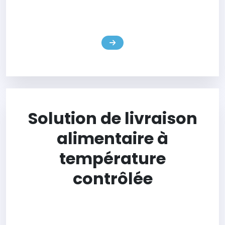
Pour l'industrie du transport sous chaîne du froid, à propos
10% les produits sont liés aux produits pharmaceutiques,à
usage humain et vétérinaire.
Solution de livraison
alimentaire à
température
contrôlée
Pour l'industrie du transport sous chaîne du froid, à propos
90% les produits sont liés à l'alimentation.