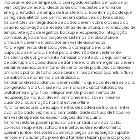
mapeamento de temperatura carregado, estudos de fluxo de ar,
verificação de receita, desafios de alarme, testes de falha de
energia, estudos de tempo de transferência e confirmação de que
os registros eletrônicos permanecem atribuíveis ao lote correto.
Os controles de integridade de dados devem cobrir o acesso do
usuário, aprovação de receita, trilhas de auditoria, sincronização de
tempo, retenção de registros, backup e recuperação. Integração
com execução de fabricação, os sistemas de laboratório e
armazém devem ser testados em vez de assumidos.
Para engenheiros de instalações, a correspondência de
capacidade é fundamental para a decisão de investimento.
O sistema de congelamento, Armazenamento ULT, o equipamento
de backup e a capacidade de transferência de emergência devem
ser dimensionados em torno de cenários de produção confiáveis.
Um único ponto de falha pode criar um risco maior quando o fluxo
de trabalho se torna mais centralizado.
Os planos de redundância devem definir o que acontecerá se o alto
congelador, Sala ULT, sistema de manuseio automatizado ou
plataforma digital fica indisponível. Os procedimentos de
recuperação manual devem permanecer utilizáveis ​​mesmo
quando a automação normal estiver offline.
Para fornecedores de equipamentos de cadeia de frio, os clientes
avaliarão cada vez mais a compatibilidade do fluxo de trabalho,
em vez de apenas as especificações da máquina.
Os fornecedores podem precisar demonstrar como os racks,
bonecos, recipientes, software e interfaces de monitoramento
operam juntos. Resposta do serviço, peças de reposição, suporte
remoto e manutenção preventiva também fazem parte do projeto