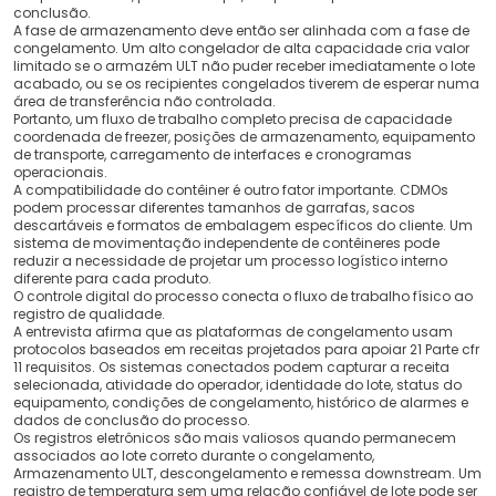
conclusão.
A fase de armazenamento deve então ser alinhada com a fase de
congelamento. Um alto congelador de alta capacidade cria valor
limitado se o armazém ULT não puder receber imediatamente o lote
acabado, ou se os recipientes congelados tiverem de esperar numa
área de transferência não controlada.
Portanto, um fluxo de trabalho completo precisa de capacidade
coordenada de freezer, posições de armazenamento, equipamento
de transporte, carregamento de interfaces e cronogramas
operacionais.
A compatibilidade do contêiner é outro fator importante. CDMOs
podem processar diferentes tamanhos de garrafas, sacos
descartáveis ​​e formatos de embalagem específicos do cliente. Um
sistema de movimentação independente de contêineres pode
reduzir a necessidade de projetar um processo logístico interno
diferente para cada produto.
O controle digital do processo conecta o fluxo de trabalho físico ao
registro de qualidade.
A entrevista afirma que as plataformas de congelamento usam
protocolos baseados em receitas projetados para apoiar 21 Parte cfr
11 requisitos. Os sistemas conectados podem capturar a receita
selecionada, atividade do operador, identidade do lote, status do
equipamento, condições de congelamento, histórico de alarmes e
dados de conclusão do processo.
Os registros eletrônicos são mais valiosos quando permanecem
associados ao lote correto durante o congelamento,
Armazenamento ULT, descongelamento e remessa downstream. Um
registro de temperatura sem uma relação confiável de lote pode ser