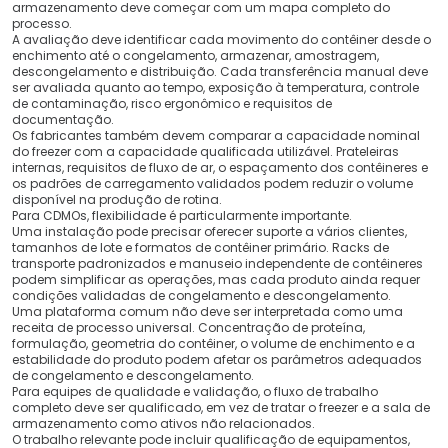
armazenamento deve começar com um mapa completo do
processo.
A avaliação deve identificar cada movimento do contêiner desde o
enchimento até o congelamento, armazenar, amostragem,
descongelamento e distribuição. Cada transferência manual deve
ser avaliada quanto ao tempo, exposição à temperatura, controle
de contaminação, risco ergonômico e requisitos de
documentação.
Os fabricantes também devem comparar a capacidade nominal
do freezer com a capacidade qualificada utilizável. Prateleiras
internas, requisitos de fluxo de ar, o espaçamento dos contêineres e
os padrões de carregamento validados podem reduzir o volume
disponível na produção de rotina.
Para CDMOs, flexibilidade é particularmente importante.
Uma instalação pode precisar oferecer suporte a vários clientes,
tamanhos de lote e formatos de contêiner primário. Racks de
transporte padronizados e manuseio independente de contêineres
podem simplificar as operações, mas cada produto ainda requer
condições validadas de congelamento e descongelamento.
Uma plataforma comum não deve ser interpretada como uma
receita de processo universal. Concentração de proteína,
formulação, geometria do contêiner, o volume de enchimento e a
estabilidade do produto podem afetar os parâmetros adequados
de congelamento e descongelamento.
Para equipes de qualidade e validação, o fluxo de trabalho
completo deve ser qualificado, em vez de tratar o freezer e a sala de
armazenamento como ativos não relacionados.
O trabalho relevante pode incluir qualificação de equipamentos,