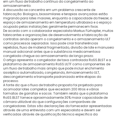
em um fluxo de trabalho contínuo do congelamento ao
armazenamento.
A discussão se concentra em um problema crescente de
fabricação: Biologics, biossimilares e terapias avançadas estão
migrando para lotes maiores, enquanto a capacidade do freezer, o
espaço de armazenamento em temperatura ultrabaixa e o espaço
ocupado pelas instalações geralmente permanecem fixos.
De acordo com o colaborador especialista Markus Fürhapter, muitos
fabricantes e organizações de desenvolvimento e fabricação de
contratos ainda operam o congelamento e o armazenamento ULT
como processos separados. Isso pode criar transferências
repetidas, fluxo de material fragmentado, divisão de lote e manuseio
manual adicional antes que a substância medicamentosa
congelada chegue ao armazenamento de longo prazo.
O artigo apresenta o congelador de taxa controlada RoSS.BLST e a
plataforma de armazenamento RoSS.ULTF como componentes de
um fluxo de trabalho mais amplo que pode incluir enchimento
asséptico automatizado, congelando, Armazenamento ULT,
descongelamento e transporte padronizado entre etapas do
processo.
A fonte diz que o fluxo de trabalho proposto foi projetado para
acomodar lotes completos que excedam 200 litros e vários
formatos de garrafas e sacos. Também relata que a plataforma
RoSS.BLST fornece aproximadamente 30% maior capacidade de
câmara utilizável do que configurações comparáveis ​​de
congeladores. Estas são declarações do fornecedor apresentadas
através de uma entrevista com um especialista e devem ser
verificadas através de qualificação técnica específica da