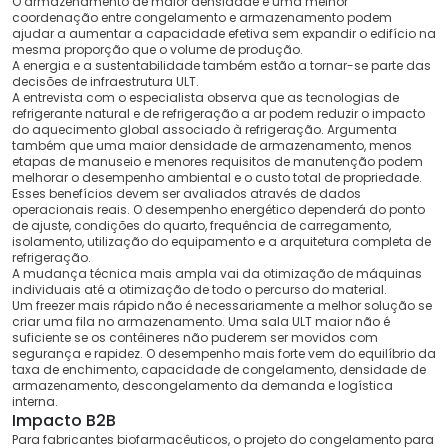
O armazenamento de maior densidade e uma melhor
coordenação entre congelamento e armazenamento podem
ajudar a aumentar a capacidade efetiva sem expandir o edifício na
mesma proporção que o volume de produção.
A energia e a sustentabilidade também estão a tornar-se parte das
decisões de infraestrutura ULT.
A entrevista com o especialista observa que as tecnologias de
refrigerante natural e de refrigeração a ar podem reduzir o impacto
do aquecimento global associado à refrigeração. Argumenta
também que uma maior densidade de armazenamento, menos
etapas de manuseio e menores requisitos de manutenção podem
melhorar o desempenho ambiental e o custo total de propriedade.
Esses benefícios devem ser avaliados através de dados
operacionais reais. O desempenho energético dependerá do ponto
de ajuste, condições do quarto, frequência de carregamento,
isolamento, utilização do equipamento e a arquitetura completa de
refrigeração.
A mudança técnica mais ampla vai da otimização de máquinas
individuais até a otimização de todo o percurso do material.
Um freezer mais rápido não é necessariamente a melhor solução se
criar uma fila no armazenamento. Uma sala ULT maior não é
suficiente se os contêineres não puderem ser movidos com
segurança e rapidez. O desempenho mais forte vem do equilíbrio da
taxa de enchimento, capacidade de congelamento, densidade de
armazenamento, descongelamento da demanda e logística
interna.
Impacto B2B
Para fabricantes biofarmacêuticos, o projeto do congelamento para