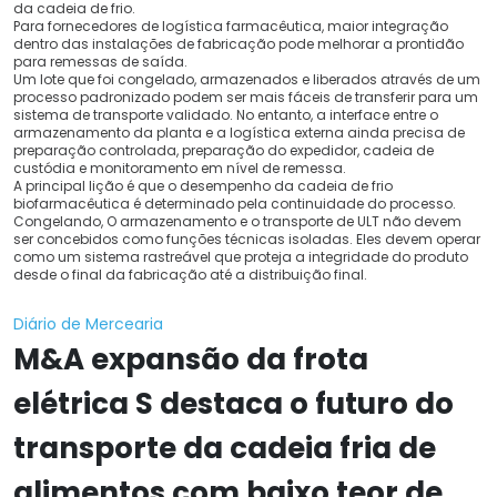
da cadeia de frio.
Para fornecedores de logística farmacêutica, maior integração
dentro das instalações de fabricação pode melhorar a prontidão
para remessas de saída.
Um lote que foi congelado, armazenados e liberados através de um
processo padronizado podem ser mais fáceis de transferir para um
sistema de transporte validado. No entanto, a interface entre o
armazenamento da planta e a logística externa ainda precisa de
preparação controlada, preparação do expedidor, cadeia de
custódia e monitoramento em nível de remessa.
A principal lição é que o desempenho da cadeia de frio
biofarmacêutica é determinado pela continuidade do processo.
Congelando, O armazenamento e o transporte de ULT não devem
ser concebidos como funções técnicas isoladas. Eles devem operar
como um sistema rastreável que proteja a integridade do produto
desde o final da fabricação até a distribuição final.
Diário de Mercearia
M&A expansão da frota
elétrica S destaca o futuro do
transporte da cadeia fria de
alimentos com baixo teor de