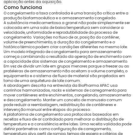
aplicação antes da aquisição.
Como funciona
O congelamento a taxa controlada é uma transição crítica entre a
produção biofarmacêutica e o armazenamento congelado.
A substância medicamentosa a granel não pode simplesmente ser
colocada em uma sala de baixa temperatura sem considerar a
velocidade, uniformidade e reprodutibilidade do processo de
congelamento. Variações no fluxo de ar, posição do contêiner,
volume de preenchimento, a duração do congelamento e o
histórico térmico podem criar condições diferentes no mesmo lote.
Um modelo integrado de congelamento para armazenamento
começa combinando o resultado da operação de enchimento com
a capacidade dos sistemas de congelamento e armazenamento.
Em vez de dividir um lote em grupos menores porque o freezer ou as
prateleiras de armazenamento não aceitam o volume completo, o
equipamento e o sistema de fluxo de material são projetados em
torno de uma arquitetura de lote comum.
A abordagem descrita na entrevista da BioPharma APAC usa
carrinhos harmonizados, racks e sistemas de carregamento para
mover contêineres entre enchimentos, congelando, armazenamento
e descongelamento. Manter um conceito de manuseio comum
pode reduzir a reembalagem, redistribuição de contêineres e
intervenção manual entre etapas do processo.
A plataforma de congelamento usa protocolos baseados em
receitas e fluxo de ar controlado para melhorar a distribuição de
temperatura e a consistência entre lotes. Uma receita validada pode
definir parâmetros como configuração de carregamento,
temperatura alvo, perfil de rampa, tempo de espera e critérios de