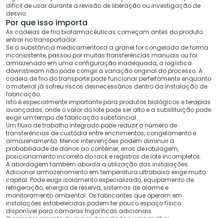
difícil de usar durante a revisão de liberação ou investigação de
desvio.
Por que isso importa
As cadeias de frio biofarmacêuticas começam antes do produto
entrar no transportador.
Se a substância medicamentosa a granel for congelada de forma
inconsistente, passou por muitas transferências manuais ou foi
armazenado em uma configuração inadequada, a logística
downstream não pode corrigir a variação original do processo. A
cadeia de frio do transporte pode funcionar perfeitamente enquanto
o material já sofreu riscos desnecessários dentro da instalação de
fabricação.
Isto é especialmente importante para produtos biológicos e terapias
avançadas, onde o valor do lote pode ser alto e a substituição pode
exigir um tempo de fabricação substancial.
Um fluxo de trabalho integrado pode reduzir o número de
transferências de custódia entre enchimentos, congelamento e
armazenamento. Menos intervenções podem diminuir a
probabilidade de danos ao contêiner, erros de rotulagem,
posicionamento incorreto do rack e registros de lote incompletos.
A abordagem também aborda a utilização das instalações.
Adicionar armazenamento em temperatura ultrabaixa exige muito
capital. Pode exigir isolamento especializado, equipamento de
refrigeração, energia de reserva, sistemas de alarme e
monitoramento ambiental. Os fabricantes que operam em
instalações estabelecidas podem ter pouco espaço físico
disponível para câmaras frigoríficas adicionais.