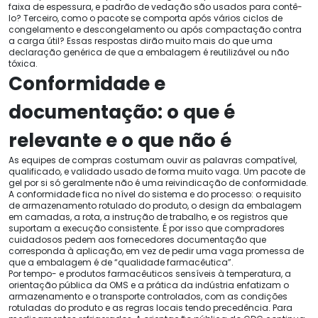
faixa de espessura, e padrão de vedação são usados ​​para contê-
lo? Terceiro, como o pacote se comporta após vários ciclos de
congelamento e descongelamento ou após compactação contra
a carga útil? Essas respostas dirão muito mais do que uma
declaração genérica de que a embalagem é reutilizável ou não
tóxica.
Conformidade e
documentação: o que é
relevante e o que não é
As equipes de compras costumam ouvir as palavras compatível,
qualificado, e validado usado de forma muito vaga. Um pacote de
gel por si só geralmente não é uma reivindicação de conformidade.
A conformidade fica no nível do sistema e do processo: o requisito
de armazenamento rotulado do produto, o design da embalagem
em camadas, a rota, a instrução de trabalho, e os registros que
suportam a execução consistente. É por isso que compradores
cuidadosos pedem aos fornecedores documentação que
corresponda à aplicação, em vez de pedir uma vaga promessa de
que a embalagem é de “qualidade farmacêutica”.
Por tempo- e produtos farmacêuticos sensíveis à temperatura, a
orientação pública da OMS e a prática da indústria enfatizam o
armazenamento e o transporte controlados, com as condições
rotuladas do produto e as regras locais tendo precedência. Para