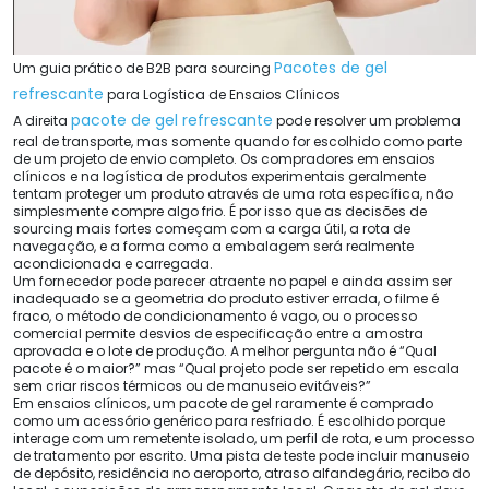
Pacotes de gel
Um guia prático de B2B para sourcing
refrescante
para Logística de Ensaios Clínicos
pacote de gel refrescante
A direita
pode resolver um problema
real de transporte, mas somente quando for escolhido como parte
de um projeto de envio completo. Os compradores em ensaios
clínicos e na logística de produtos experimentais geralmente
tentam proteger um produto através de uma rota específica, não
simplesmente compre algo frio. É por isso que as decisões de
sourcing mais fortes começam com a carga útil, a rota de
navegação, e a forma como a embalagem será realmente
acondicionada e carregada.
Um fornecedor pode parecer atraente no papel e ainda assim ser
inadequado se a geometria do produto estiver errada, o filme é
fraco, o método de condicionamento é vago, ou o processo
comercial permite desvios de especificação entre a amostra
aprovada e o lote de produção. A melhor pergunta não é “Qual
pacote é o maior?” mas “Qual projeto pode ser repetido em escala
sem criar riscos térmicos ou de manuseio evitáveis?”
Em ensaios clínicos, um pacote de gel raramente é comprado
como um acessório genérico para resfriado. É escolhido porque
interage com um remetente isolado, um perfil de rota, e um processo
de tratamento por escrito. Uma pista de teste pode incluir manuseio
de depósito, residência no aeroporto, atraso alfandegário, recibo do