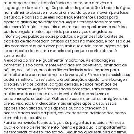
mudança de fase e transferência de calor, não através da
linguagem de marketing. Os pacotes de gel padrão à base de água
normalmente absorvem o calor à medida que se movem pela fase
de fusão, é por isso que eles são frequentemente usados ​​para
apoiar a distribuição refrigerada. Alguns fornecedores também
oferecem fórmulas especiais com menor comportamento eutético
ou de congelamento suprimido para serviços congelados..
Informações públicas sobre produtos de grandes fabricantes de
cadeias de frio mostram ambos os tipos no mercado, é por isso que
um comprador nunca deve presumir que cada embalagem de gel
se comporta da mesma maneira só porque a parte externa é
semelhante.
A escolha do filme é igualmente importante. As embalagens
comerciais são comumente vendidas em polietileno, laminado de
náilon, poli-náilon, ou outros filmes flexíveis selecionados para
durabilidade e comportamento de vedação. Filmes mais resistentes
podem melhorar a resistência à perfuração e ajudar a embalagem
a sobreviver aos cantos, cargas densas, e ciclos repetidos de
congelamento. Alguns fornecedores comercializam exteriores
multicamadas ou com revestimento têxtil que reduzem a
condensação superficial. Outros oferecem conceitos amigáveis ​​ao
dreno, visando um descarte mais simples após o uso.. Essas
opções são valiosas, mas apenas quando atendem às
necessidades reais da pista, em vez de serem adicionados como
elementos decorativos.
Para uma revisão técnica, faça três perguntas materiais. Primeiro,
qual é o meio de resfriamento interno e para qual comportamento
de temperatura ele foi projetado? Segundo, qual estrutura do filme,