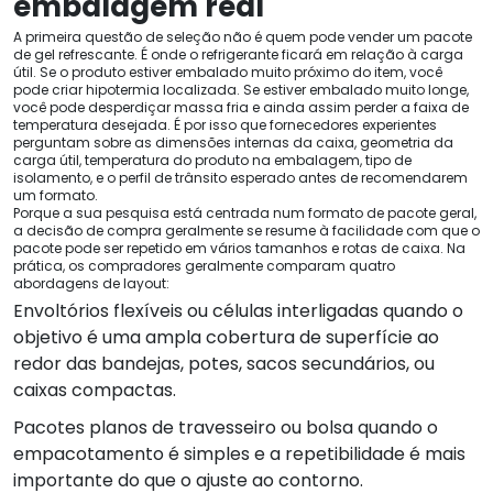
embalagem real
A primeira questão de seleção não é quem pode vender um pacote
de gel refrescante. É onde o refrigerante ficará em relação à carga
útil. Se o produto estiver embalado muito próximo do item, você
pode criar hipotermia localizada. Se estiver embalado muito longe,
você pode desperdiçar massa fria e ainda assim perder a faixa de
temperatura desejada. É por isso que fornecedores experientes
perguntam sobre as dimensões internas da caixa, geometria da
carga útil, temperatura do produto na embalagem, tipo de
isolamento, e o perfil de trânsito esperado antes de recomendarem
um formato.
Porque a sua pesquisa está centrada num formato de pacote geral,
a decisão de compra geralmente se resume à facilidade com que o
pacote pode ser repetido em vários tamanhos e rotas de caixa. Na
prática, os compradores geralmente comparam quatro
abordagens de layout:
Envoltórios flexíveis ou células interligadas quando o
objetivo é uma ampla cobertura de superfície ao
redor das bandejas, potes, sacos secundários, ou
caixas compactas.
Pacotes planos de travesseiro ou bolsa quando o
empacotamento é simples e a repetibilidade é mais
importante do que o ajuste ao contorno.