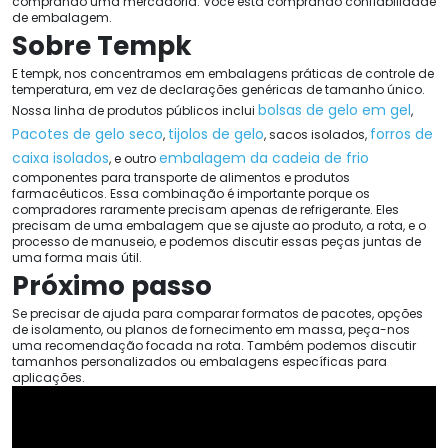
comprando uma mercadoria. Você está comprando confiabilidade
de embalagem.
Sobre Tempk
E tempk, nos concentramos em embalagens práticas de controle de
temperatura, em vez de declarações genéricas de tamanho único.
bolsas de gelo em gel
Nossa linha de produtos públicos inclui
,
Pacotes de gelo seco
tijolos de gelo
forros de
,
, sacos isolados,
caixa isolados
embalagem da cadeia de frio
, e outro
componentes para transporte de alimentos e produtos
farmacêuticos. Essa combinação é importante porque os
compradores raramente precisam apenas de refrigerante. Eles
precisam de uma embalagem que se ajuste ao produto, a rota, e o
processo de manuseio, e podemos discutir essas peças juntas de
uma forma mais útil.
Próximo passo
Se precisar de ajuda para comparar formatos de pacotes, opções
de isolamento, ou planos de fornecimento em massa, peça-nos
uma recomendação focada na rota. Também podemos discutir
tamanhos personalizados ou embalagens específicas para
aplicações.