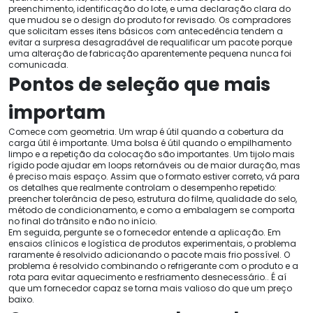
preenchimento, identificação do lote, e uma declaração clara do
que mudou se o design do produto for revisado. Os compradores
que solicitam esses itens básicos com antecedência tendem a
evitar a surpresa desagradável de requalificar um pacote porque
uma alteração de fabricação aparentemente pequena nunca foi
comunicada.
Pontos de seleção que mais
importam
Comece com geometria. Um wrap é útil quando a cobertura da
carga útil é importante. Uma bolsa é útil quando o empilhamento
limpo e a repetição da colocação são importantes. Um tijolo mais
rígido pode ajudar em loops retornáveis ​​ou de maior duração, mas
é preciso mais espaço. Assim que o formato estiver correto, vá para
os detalhes que realmente controlam o desempenho repetido:
preencher tolerância de peso, estrutura do filme, qualidade do selo,
método de condicionamento, e como a embalagem se comporta
no final do trânsito e não no início.
Em seguida, pergunte se o fornecedor entende a aplicação. Em
ensaios clínicos e logística de produtos experimentais, o problema
raramente é resolvido adicionando o pacote mais frio possível. O
problema é resolvido combinando o refrigerante com o produto e a
rota para evitar aquecimento e resfriamento desnecessário.. É aí
que um fornecedor capaz se torna mais valioso do que um preço
baixo.