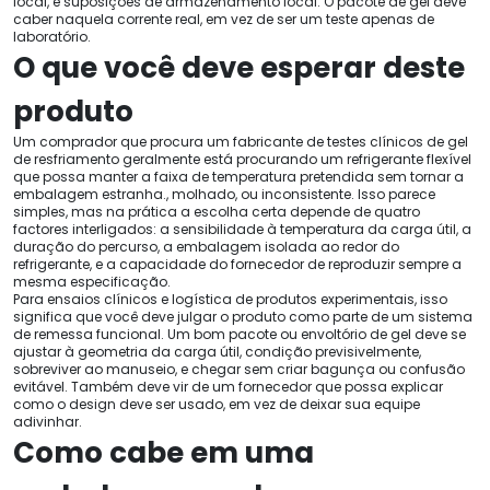
local, e suposições de armazenamento local. O pacote de gel deve
caber naquela corrente real, em vez de ser um teste apenas de
laboratório.
O que você deve esperar deste
produto
Um comprador que procura um fabricante de testes clínicos de gel
de resfriamento geralmente está procurando um refrigerante flexível
que possa manter a faixa de temperatura pretendida sem tornar a
embalagem estranha., molhado, ou inconsistente. Isso parece
simples, mas na prática a escolha certa depende de quatro
factores interligados: a sensibilidade à temperatura da carga útil, a
duração do percurso, a embalagem isolada ao redor do
refrigerante, e a capacidade do fornecedor de reproduzir sempre a
mesma especificação.
Para ensaios clínicos e logística de produtos experimentais, isso
significa que você deve julgar o produto como parte de um sistema
de remessa funcional. Um bom pacote ou envoltório de gel deve se
ajustar à geometria da carga útil, condição previsivelmente,
sobreviver ao manuseio, e chegar sem criar bagunça ou confusão
evitável. Também deve vir de um fornecedor que possa explicar
como o design deve ser usado, em vez de deixar sua equipe
adivinhar.
Como cabe em uma