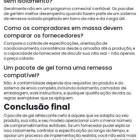
sem isolamento?
Geralmente não em um programa comercial confiável. Os pacotes
de gel têm melhor desempenho quando fazem parte de um sistema
de remessa isolado projetado em torno da rota e da carga útil.
Como os compradores em massa devem
comparar os fornecedores?
Compare o controle de especificações, orientação de
condicionamento, consistência desde a amostra até a produção, e
a capacidade do fornecedor de discutir sua rota real – não apenas
o preço cotado.
Um pacote de gel torna uma remessa
compatível?
Não. A conformidade depende dos requisitos do produto e do
sistema de envio completo, incluindo isolamento, camadas de
embalagem,
work instructions
, e qualquer qualificação de rota ou
regras exemplares que se apliquem.
Conclusão final
O pacote de gel refrescante certo é aquele que se adapta ao seu
produto, sua rota, e seu modelo operacional com o menor número
de comprometimentos evitáveis. Se um fornecedor puder explicar
isso claramente, controlar a especificação ao longo do tempo, e
apoiar um processo de implementação realista, você não está mais