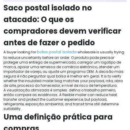
Saco postal isolado no
atacado: O que os
compradores devem verificar
antes de fazer o pedido
bolsa postal isolada
A buyer looking for
wholesale is usually trying
to reduce uncertainty before an order
. O produto pode precisar
proteger uma entrega de supermercado, carregar um logotipo de
marca, apoiar uma remessa de comércio eletrônico, atender um
importador de varejo, ou ajuste um programa OEM. A decisão mais
segura é não perguntar qual bolsa é melhor em geral.
It is to verify
whether the insulated mailer bag matches your payload
, rota, obra
de arte, processo do fornecedor, e nível de risco de temperatura.
A visualização otimizada é simples: defina o trabalho primeiro,
então compare as evidências.
A flexible mailer can reduce heat
transfer and protect the customer experience
,
but payload
,
refrigerante, exposição ambiental,
and transit time still determine
suitability
.
Uma definição prática para
compras