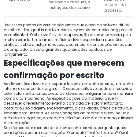
recebendo cheques, e
lacunas do
instruções do usuário.
processo.
Use esses pontos de verificação antes que o pedido se torne difícil
de alterar.
The goal is not to make every insulated mailer bag project
complicated
. O objetivo é evitar a aprovação de uma amostra pelo
motivo errado. Uma amostra física deve responder a questões
práticas sobre ajuste, manuseio, aparência, e construção antes que
o comprador discuta grandes quantidades ou datas de
lançamento.
Especificações que merecem
confirmação por escrito
As dimensões devem ser separadas em tamanho externo, tamanho
interno, e espaço de carga útil. O espaço utilizável pode ser reduzido
pelo isolamento, forros, costuras, divisores, refrigerante, ou a maneira
como a tampa fecha. As especificações do material devem
descrever o revestimento externo, camada de isolamento, forro,
costura ou soldagem, encerramento, alças, alças, áreas de rótulo, e
embalagem unitária. As especificações da marca devem incluir o
método do logotipo, colocação, referência de cor, tamanho, e limites
de aceitação.
Se o fornecedor mencionar desempenho térmico, pergunte quais
condições apoiam a afirmação. O produto final foi testado? Qual