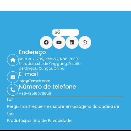
Facebook
YouTube
LinkedIn
WhatsApp
Endereço
Sala 207-209, Prédio 2, Não. 7030
Estrada Leste de Yinggang, Distrito
de Qingpu, Xangai, China
E-mail
info@Tempk.com
Número de telefone
+86-18516076656
Lar
Perguntas frequentes sobre embalagens da cadeia de
frio
Produtos
política de Privacidade