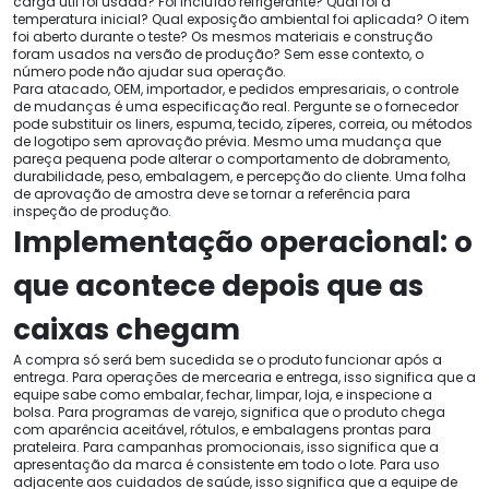
carga útil foi usada? Foi incluído refrigerante? Qual foi a
temperatura inicial? Qual exposição ambiental foi aplicada? O item
foi aberto durante o teste? Os mesmos materiais e construção
foram usados ​​na versão de produção? Sem esse contexto, o
número pode não ajudar sua operação.
Para atacado, OEM, importador, e pedidos empresariais, o controle
de mudanças é uma especificação real. Pergunte se o fornecedor
pode substituir os liners, espuma, tecido, zíperes, correia, ou métodos
de logotipo sem aprovação prévia. Mesmo uma mudança que
pareça pequena pode alterar o comportamento de dobramento,
durabilidade, peso, embalagem, e percepção do cliente. Uma folha
de aprovação de amostra deve se tornar a referência para
inspeção de produção.
Implementação operacional: o
que acontece depois que as
caixas chegam
A compra só será bem sucedida se o produto funcionar após a
entrega. Para operações de mercearia e entrega, isso significa que a
equipe sabe como embalar, fechar, limpar, loja, e inspecione a
bolsa. Para programas de varejo, significa que o produto chega
com aparência aceitável, rótulos, e embalagens prontas para
prateleira. Para campanhas promocionais, isso significa que a
apresentação da marca é consistente em todo o lote. Para uso
adjacente aos cuidados de saúde, isso significa que a equipe de