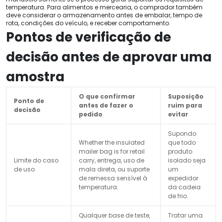
temperatura. Para alimentos e mercearia, o comprador também
deve considerar o armazenamento antes de embalar, tempo de
rota, condições do veículo, e receber comportamento.
Pontos de verificação de
decisão antes de aprovar uma
amostra
O que confirmar
Suposição
Ponto de
antes de fazer o
ruim para
decisão
pedido
evitar
Supondo
Whether the insulated
que todo
mailer bag is for retail
produto
Limite do caso
carry
, entrega, uso de
isolado seja
de uso
mala direta, ou suporte
um
de remessa sensível à
expedidor
temperatura.
da cadeia
de frio.
Qualquer base de teste,
Tratar uma