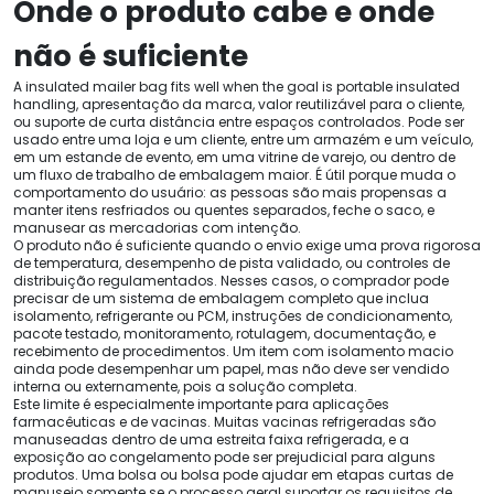
Onde o produto cabe e onde
não é suficiente
A insulated mailer bag fits well when the goal is portable insulated
handling
, apresentação da marca, valor reutilizável para o cliente,
ou suporte de curta distância entre espaços controlados. Pode ser
usado entre uma loja e um cliente, entre um armazém e um veículo,
em um estande de evento, em uma vitrine de varejo, ou dentro de
um fluxo de trabalho de embalagem maior. É útil porque muda o
comportamento do usuário: as pessoas são mais propensas a
manter itens resfriados ou quentes separados, feche o saco, e
manusear as mercadorias com intenção.
O produto não é suficiente quando o envio exige uma prova rigorosa
de temperatura, desempenho de pista validado, ou controles de
distribuição regulamentados. Nesses casos, o comprador pode
precisar de um sistema de embalagem completo que inclua
isolamento, refrigerante ou PCM, instruções de condicionamento,
pacote testado, monitoramento, rotulagem, documentação, e
recebimento de procedimentos. Um item com isolamento macio
ainda pode desempenhar um papel, mas não deve ser vendido
interna ou externamente, pois a solução completa.
Este limite é especialmente importante para aplicações
farmacêuticas e de vacinas. Muitas vacinas refrigeradas são
manuseadas dentro de uma estreita faixa refrigerada, e a
exposição ao congelamento pode ser prejudicial para alguns
produtos. Uma bolsa ou bolsa pode ajudar em etapas curtas de
manuseio somente se o processo geral suportar os requisitos de