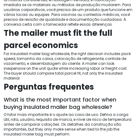
imediata se os materiais ou métodos de produção mudarem. Para
usuários corporativos, você precisa de um produto que funcione em
vários locais ou equipes. Para vacinas ou contextos médicos, você
precisa de revisão de qualidade e documentação cuidadosa. A
conversa certa com o fornecedor reflete essas diferenças.
The mailer must fit the full
parcel economics
For insulated mailer bag wholesale
,
the right decision includes pack
speed
, tamanho da caixa, colocação de refrigerante, controle de
vazamento, e desembalagem do cliente.
A mailer can look
inexpensive on the unit quote while increasing labor or freight cost
.
The buyer should compare total parcel fit
,
not only the insulated
material
.
Perguntas frequentes
What is the most important factor when
buying insulated mailer bag wholesale
?
O fator mais importante é o ajuste ao caso de uso. Defina a carga
útil, rota, usuário, requisito de marca, e nível de risco de temperatura
antes de comparar cotações. Os detalhes da construção são
importantes,
but they only make sense when tied to the job the
insulated mailer bag must perform
.