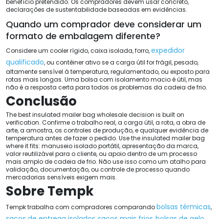
benefício pretendido. Os compradores devem usar concreto,
declarações de sustentabilidade baseadas em evidências.
Quando um comprador deve considerar um
formato de embalagem diferente?
expedidor
Considere um cooler rígido, caixa isolada, forro,
qualificado
, ou contêiner ativo se a carga útil for frágil, pesado,
altamente sensível à temperatura, regulamentado, ou exposto para
rotas mais longas. Uma bolsa com isolamento macio é útil, mas
não é a resposta certa para todos os problemas da cadeia de frio.
Conclusão
The best insulated mailer bag wholesale decision is built on
verification
. Confirme o trabalho real, a carga útil, a rota, a obra de
arte, a amostra, os controles de produção, e qualquer evidência de
temperatura antes de fazer o pedido.
Use the insulated mailer bag
where it fits
: manuseio isolado portátil, apresentação da marca,
valor reutilizável para o cliente, ou apoio dentro de um processo
mais amplo de cadeia de frio. Não use isso como um atalho para
validação, documentação, ou controle de processo quando
mercadorias sensíveis exigem mais.
Sobre Tempk
bolsas térmicas
Tempk trabalha com compradores comparando
,
sacos de entrega isolados
sacos mais frios
bolsas de gelo
,
,
,