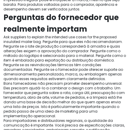
barata. Para produtos voltados para o comprador, aparência e
desempenho devem ser verificados juntos.
Perguntas do fornecedor que
realmente importam
Ask suppliers to explain the intended use cases for the proposed
insulated mailer bag
. Pergunte para que eles não recomendariam.
Pergunte se o lote de produção corresponderá à amostra e quais
alterações exigem a aprovação do comprador. Pergunte como o
método do logotipo é selecionado para o material. Pergunte como o
item é embalado para exportação ou distribuição doméstica.
Pergunte se as reivindicações térmicas têm condições
documentadas. Pergunte se o fornecedor pode oferecer suporte ao
dimensionamento personalizado, marca, ou embalagem apenas
quando esses requisitos estiverem claramente definidos.
Bons fornecedores não precisam prometer desempenho universal.
Eles precisam ajudá-lo a combinar o design com o trabalho. Um
fornecedor que pergunta sobre a rota, carga útil, preocupação com
temperatura, obra de arte, volume de pedidos, e a limpeza está lhe
dando uma base de decisão melhor do que quem apenas envia
uma lista de preços. Isto é particularmente importante quando o
pedido passa de uma ideia de marketing para uma
implementação operacional.
Para importadores e distribuidores regionais, a qualidade da
comunicação é importante. Você precisa de especificações claras,
amostras consistentes, embalagem sensata, e notificação