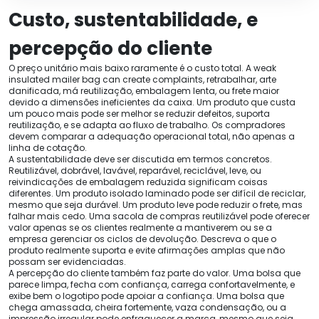
Custo, sustentabilidade, e
percepção do cliente
O preço unitário mais baixo raramente é o custo total.
A weak
insulated mailer bag can create complaints
, retrabalhar, arte
danificada, má reutilização, embalagem lenta, ou frete maior
devido a dimensões ineficientes da caixa. Um produto que custa
um pouco mais pode ser melhor se reduzir defeitos, suporta
reutilização, e se adapta ao fluxo de trabalho. Os compradores
devem comparar a adequação operacional total, não apenas a
linha de cotação.
A sustentabilidade deve ser discutida em termos concretos.
Reutilizável, dobrável, lavável, reparável, reciclável, leve, ou
reivindicações de embalagem reduzida significam coisas
diferentes. Um produto isolado laminado pode ser difícil de reciclar,
mesmo que seja durável. Um produto leve pode reduzir o frete, mas
falhar mais cedo. Uma sacola de compras reutilizável pode oferecer
valor apenas se os clientes realmente a mantiverem ou se a
empresa gerenciar os ciclos de devolução. Descreva o que o
produto realmente suporta e evite afirmações amplas que não
possam ser evidenciadas.
A percepção do cliente também faz parte do valor. Uma bolsa que
parece limpa, fecha com confiança, carrega confortavelmente, e
exibe bem o logotipo pode apoiar a confiança. Uma bolsa que
chega amassada, cheira fortemente, vaza condensação, ou a
impressão irregular pode enfraquecer a marca, mesmo que seja