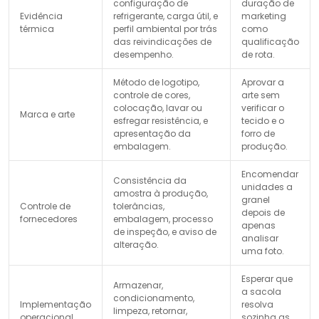
configuração de
duração de
Evidência
refrigerante, carga útil, e
marketing
térmica
perfil ambiental por trás
como
das reivindicações de
qualificação
desempenho.
de rota.
Método de logotipo,
Aprovar a
controle de cores,
arte sem
colocação, lavar ou
verificar o
Marca e arte
esfregar resistência, e
tecido e o
apresentação da
forro de
embalagem.
produção.
Encomendar
Consistência da
unidades a
amostra à produção,
granel
Controle de
tolerâncias,
depois de
fornecedores
embalagem, processo
apenas
de inspeção, e aviso de
analisar
alteração.
uma foto.
Esperar que
Armazenar,
a sacola
condicionamento,
Implementação
resolva
limpeza, retornar,
operacional
sozinha as