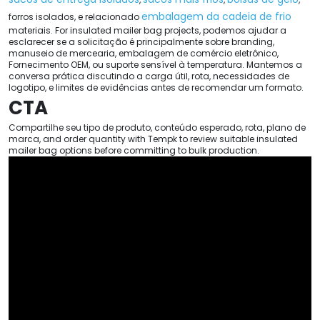
embalagem da cadeia de frio
forros isolados, e relacionado
materiais.
For insulated mailer bag projects
, podemos ajudar a
esclarecer se a solicitação é principalmente sobre branding,
manuseio de mercearia, embalagem de comércio eletrônico,
Fornecimento OEM, ou suporte sensível à temperatura. Mantemos a
conversa prática discutindo a carga útil, rota, necessidades de
logotipo, e limites de evidências antes de recomendar um formato.
CTA
Compartilhe seu tipo de produto, conteúdo esperado, rota, plano de
marca,
and order quantity with Tempk to review suitable insulated
mailer bag options before committing to bulk production
.