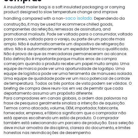
A insulated mailer bag is a soft insulated packaging or carrying
product designed to slow temperature change and improve
saco isolado
handling compared with a non
-
. Dependendo da
construção,
it may be used for ecommerce chilled goods
,
componentes da refeição, remessas de assinatura,
and
promotional mailouts
. Pode ser voltado para o consumidor, voltado
para correio, voltado para o varejo, ou parte de um pacote mais
amplo. Não é automaticamente um dispositivo de refrigeração
ativo. Não é automaticamente um expedidor térmico qualificado.
Não é prova de que as mercadorias permaneceram ao alcance.
Esta definição é importante porque muitos erros de compra
começam quando o produto recebe um papel muito amplo. Uma
equipe de marca pode ver uma oportunidade de logotipo. Uma
equipe de logística pode ver uma ferramenta de manuseio isolada.
Uma equipe de qualidade pode ver um risco potencial de controle
de temperatura. Todos os três pontos de vista podem ser válidos. O
briefing de compra deve reuni-los em vez de permitir que cada
departamento assuma um propósito diferente.
Para compradores em canais globais, a ordem das palavras na
frase de pesquisa geralmente sinaliza a intenção de aquisição.
Termos como atacado, volume, OEM, importador, fabricante,
fornecedor, empresa, e fábrica significam que o comprador não
está apenas escolhendo um estilo de produto. O comprador
também está selecionando um parceiro de produção. Essa seleção
deve incluir amostra de disciplina, clareza do documento, e limites
honestos nas reivindicações de desempenho.