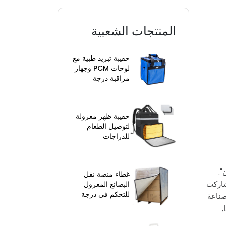
المنتجات الشعبية
حقيبة تبريد طبية مع
لوحات PCM وجهاز
مراقبة درجة
الحرارة
حقيبة ظهر معزولة
لتوصيل الطعام
للدراجات
".
غطاء منصة نقل
لدولية الثامنة حول "تغذية الألبان وجودة الحليب,"عقدت في بكين من نوفمبر 19-20, 2023. شاركت
البضائع المعزول
للتحكم في درجة
صناعة
الحرارة
,