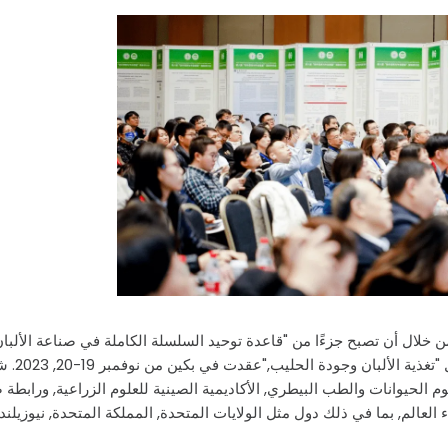
بكين" بنجاح من خلال أن تصبح جزءًا من "قاعدة توحيد السلسلة الكاملة في صناعة الألبان
تلقت الشركة هذا التقدير في الندوة ا
الحيوانات والطب البيطري, الأكاديمية الصينية للعلوم الزراعية, ورابطة 
ث 400 خبراء من جميع أنحاء العالم, بما في ذلك دول مثل الولايات المتحدة, المملكة المتحدة, نيوزيلندا