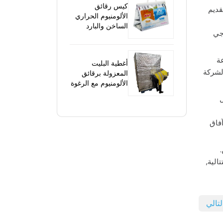
كيس رقائق
شك مخصص, تقديم
الألومنيوم الحراري
الساخن والبارد
وجي
عة
أغطية البليت
لشركة
المعزولة برقائق
الألومنيوم مع الرغوة
ل
غذائية النشطة للحليب الطازج المبقى في Changfu إلى آفاق
.
 سنوات متتالية,
لتالي