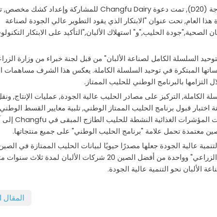
كواحد من أفضل الصين 20 قيادة شركات الحليب الطازجة (D20), تمت دعوة Changfu Dairy للمشاركة وإعداد ك
هذا العام, تحت عنوان "الابتكار الذي يقود التطوير عالي الجودة لصناعة
ن الصحية,"جودة الحليب,"و" استهلاك الألبان,"التأكيد على الابتكار التكنول
ره "قاعدة تجريبية لتوحيد السلسلة الكامل لصناعة الألبان" من قبل لجنة خبراء من وزارة الزرا
اتها المبتكرة في توحيد السلسلة الكاملة. يعكس هذا الشرف مساهمات ا
ل التزامها بالبرنامج الوطني للحليب الممتاز.
في طليعة توحيد السلسلة الكاملة, التركيز على مصادر الحليب عالية الجودة, عمليات الإنتاج, ونق
حليب الطازج المبستة اختبار قبول برنامج الحليب الممتاز الوطني, تلبية معايير القسط الوطني
للسلامة والجودة. في 2021, بعد عدة ترقيات تقنية, وصلت المؤشرات ال
لصين معتمدة تحمل علامة "برنامج الحليب الوطني" على جميع منتجاتها.
وان في التنمية عالية الجودة جعلها مصدرًا حيويًا لبيانات الحليب الممتازة في الصين
معترف به على أنه "مؤسسة رئيسية وطنية في التصنيع الزراعي" وواحدة من أفضل الصين 20 شركات الألبان لمدة ثلاث
المقال ا