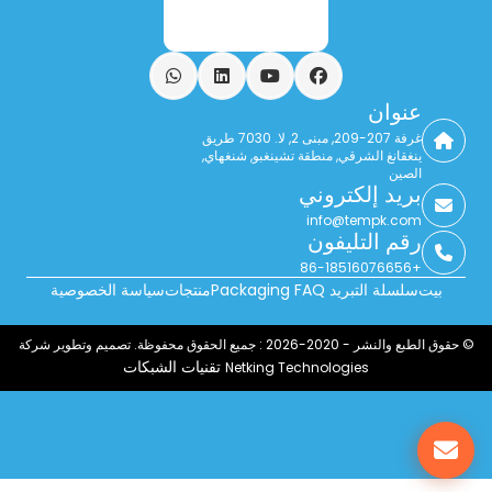
فيسبوك
يوتيوب
ينكدين
واتساب
عنوان
غرفة 207-209, مبنى 2, لا. 7030 طريق
ينغقانغ الشرقي, منطقة تشينغبو, شنغهاي,
الصين
بريد إلكتروني
info@tempk.com
رقم التليفون
+86-18516076656
بيت
سلسلة التبريد Packaging FAQ
منتجات
سياسة الخصوصية
© حقوق الطبع والنشر - 2020-2026 : جميع الحقوق محفوظة. تصميم وتطوير شركة
تقنيات الشبكات
Netking Technologies