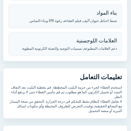
بناء المواد
ضبط احباط, حيوان أليف, فيلم الفقاعة,
رغوة EPE وبناء التماس
.
العلامات اللوجستية
دعم العلامات المطبوعة,
تسميات التوجيه والتعبئة الكرتونية المطوية
.
تعليمات التعامل
استخدم الغطاء كجزء من حزمة البليت المخططة
.
قم بتغطية البليت بعد التفاف
التمدد أو تحميل الكرتون كما هو مطلوب
,
ثم قم بتأمين الغطاء حتى لا يرتفع أثناء
النقل
.
لا تعامل الغطاء كنظام نشط للتحكم في درجة الحرارة
.
التحقق من صحة المسار
مع البضائع الحقيقية
, توقيت,
التعرض للظروف المحيطة وأي مكونات لسائل
التبريد أو منصة التحميل
.