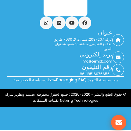
فيسبوك
يوتيوب
ينكدين
واتساب
عنوان
غرفة 207-209, مبنى 2, لا. 7030 طريق
ينغقانغ الشرقي, منطقة تشينغبو, شنغهاي,
الصين
بريد إلكتروني
info@tempk.com
رقم التليفون
+86-18516076656
بيت
سلسلة التبريد Packaging FAQ
منتجات
سياسة الخصوصية
© حقوق الطبع والنشر - 2020-2026 : جميع الحقوق محفوظة. تصميم وتطوير شركة
تقنيات الشبكات
Netking Technologies