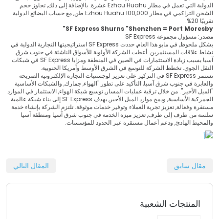
الدولية التي تعمل في مطار Ezhou Huahu عشرة. بالإضافة إلى ذلك, تجاوز حجم
الشحن التراكمي في مطار Ezhou Huahu 100,000 طن, مع حساب البضائع الدولية
تقريبًا 20%.
SF Express Shurns "Shenzhen = Port Moresby"
مصدر: مسؤول مجموعة SF Express
بشكل ملحوظ, في مايو هذا العام, حددت SF Express استراتيجيتها التجارية الدولية في
نشاط علاقات المستثمرين. أعطت الشركة الأولوية للأسواق الناشئة في جنوب شرق
آسيا بسبب زيادة الاستثمارات في الصين في المنطقة ومزايا SF Express في شبكات
النقل الجوي. تخطط الشركة للتوسع في الشرق الأوسط وأمريكا الجنوبية.
تستمر SF Express في التركيز على تعزيز لوجستيات التجارة الإلكترونية الصريحة
والعابرة في جنوب شرق آسيا, التأكيد على تطور "الهواء, جمارك, والشبكات الأساسية
"الميل الأخير". من خلال ترقية عمليات المسار, توسيع شبكة الهواء, الاستثمار في الموارد
الجمركية الأساسية, ودمج موارد الميل الأخير, يهدف SF Express إلى بناء شبكة عالمية
مستقرة وفعالة, تعزيز تجربة العملاء وتوفير خدمات موثوقة. تلتزم الشركة بإنشاء خدمة
سلسة من طرف إلى طرف, تعزيز ميزة الخدمة في جنوب شرق آسيا ومنطقة آسيا
والمحيط الهادئ, ودعم أعمال مستقرة عبر الحدود للمؤسسات.
مقال سابق
المقال التالي
المنتجات الشعبية