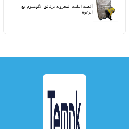
أغطية البليت المعزولة برقائق الألومنيوم مع
الرغوة