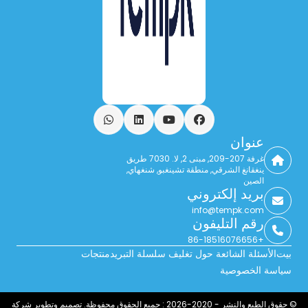
فيسبوك
يوتيوب
ينكدين
واتساب
عنوان
غرفة 207-209, مبنى 2, لا. 7030 طريق
ينغقانغ الشرقي, منطقة تشينغبو, شنغهاي,
الصين
بريد إلكتروني
info@tempk.com
رقم التليفون
+86-18516076656
بيت
الأسئلة الشائعة حول تغليف سلسلة التبريد
منتجات
سياسة الخصوصية
© حقوق الطبع والنشر - 2020-2026 : جميع الحقوق محفوظة. تصميم وتطوير شركة