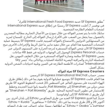
"تطلق SF Express خدمة International Fresh Food Express للأفراد"
في نوفمبر 7, أعلنت SF Express رسميًا عن إطلاق خدمة International Express
لشحنات الطعام الطازجة الشخصية.
سابقًا, عادة ما يتم تصدير الفواكه من خلال نموذج من الأعمال التجارية, مطالبة المصدرين
بالحصول, مما يجعل من الصعب على الأفراد إرسال الفواكه إلى الخارج. للسماح لمزيد
من المستهلكين الدوليين بالاستمتاع بالفواكه الصينية, قامت SF Express بتبسيط عملية
الشحنات الشخصية هذا العام. من خلال تنفيذ تدابير ما قبل الربط والإجراءات الأخرى, تتيح
SF Express الآن شحن الفواكه المستقرة لدرجة الحرارة على المستوى الدولي عبر
خدمات Express Personal, الوصول إلى الوجهات الدولية في فقط 48 ساعات.
يضمن SF Express سلامة ونضارة الفواكه المستقرة من خلال التغليف المهني, نقل
السلسلة الباردة, والمراقبة البصرية الكاملة العمليات, وبالتالي بناء "جسر Sky
International" لصادرات الأطعمة الطازجة في الصين وتلبية احتياجات الشحن الدولية
بشكل أفضل.
SF Express Couriers تعبئة الفواكه
مصدر: حساب SF Express International WeChat الرسمي
هذا العام, قامت SF Express بتوسيع عملياتها الدولية بقوة, بما في ذلك إطلاق طرق
الهواء الجديدة على مستوى العالم. في أغسطس 20, فتحت الخطوط الجوية SF طريق
شحن دولي من Shenzhen إلى Port Moresby, عاصمة بابوا غينيا الجديدة, وخطط
للاستثمار في تطوير البنية التحتية المحلية. طريق "Shenzhen = Port Moresby" هو
أول طريق لـ SF Airlines إلى أوقيانوسيا.
حديثاً, كما افتتح SF Express العديد من طرق البضائع من Ezhou إلى بلدان أخرى. بين
أكتوبر 26 و 28, طرق جديدة بما في ذلك "Ezhou = سنغافورة,"" Ezhou = Kuala
Lumpur,"و" Ezhou = Osaka "تم إطلاقها رسميًا. تجاوز إجمالي عدد طرق البضائع