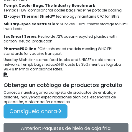
Tempk Cooler Bags
:
The Industry Benchmark
Tempk’s FDA-compliant foil cooler bags redefine portable cooling
:
12-
Layer Thermal Shield™
technology maintains 0°C for 18hrs
Military-spec construction
:
Survives -30°C freezer storage to 50°C
truck beds
EcoSmart Series
: Hecho de 72%
ocean-recycled plastics with
carbon-neutral production
PharmaPRO line
:
PCM-enhanced models meeting WHO EPI
standards for vaccine transport
Used by Michelin-starred food trucks and UNICEF’s cold chain
networks
,
Tempk bags reduce冷链 costs by
35% mientras lograba
99.4%
thermal compliance rates
.
Obtenga un catálogo de productos gratuito
Conozca nuestra gama completa de productos de embalaje
aislante, incluyendo especificaciones técnicas, escenarios de
aplicación, e información de precios.
Consíguelo ahora
Anterior: Paquetes de hielo de caja fría: