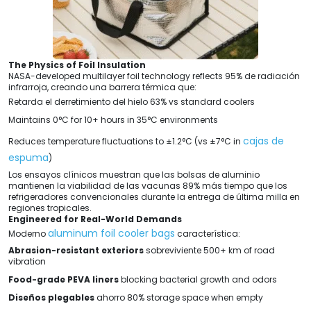
The Physics of Foil Insulation
NASA-developed multilayer foil technology reflects
95% de radiación
infrarroja, creando una barrera térmica que:
Retarda el derretimiento del hielo 63%
vs standard coolers
Maintains 0°C for
10+
hours in 35°C environments
cajas de
Reduces temperature fluctuations to ±1.2°C
(
vs ±7°C in
espuma
)
Los ensayos clínicos muestran que las bolsas de aluminio
mantienen la viabilidad de las vacunas 89% más tiempo que los
refrigeradores convencionales durante la entrega de última milla en
regiones tropicales.
Engineered for Real-World Demands
aluminum foil cooler bags
Moderno
característica:
Abrasion-resistant exteriors
sobreviviente 500+
km of road
vibration
Food-grade PEVA liners
blocking bacterial growth and odors
Diseños plegables
ahorro 80%
storage space when empty