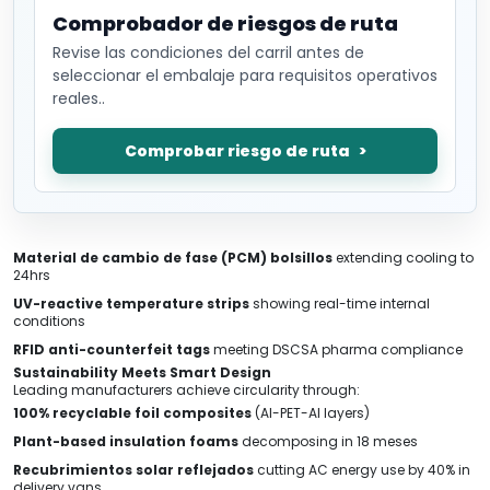
Comprobador de riesgos de ruta
Revise las condiciones del carril antes de
seleccionar el embalaje para requisitos operativos
reales..
Comprobar riesgo de ruta
Material de cambio de fase (PCM) bolsillos
extending cooling to
24hrs
UV-reactive temperature strips
showing real-time internal
conditions
RFID anti-counterfeit tags
meeting DSCSA pharma compliance
Sustainability Meets Smart Design
Leading manufacturers achieve circularity through
:
100%
recyclable foil composites
(
Al-PET-Al layers
)
Plant-based insulation foams
decomposing in
18 meses
Recubrimientos solar reflejados
cutting AC energy use by
40%
in
delivery vans