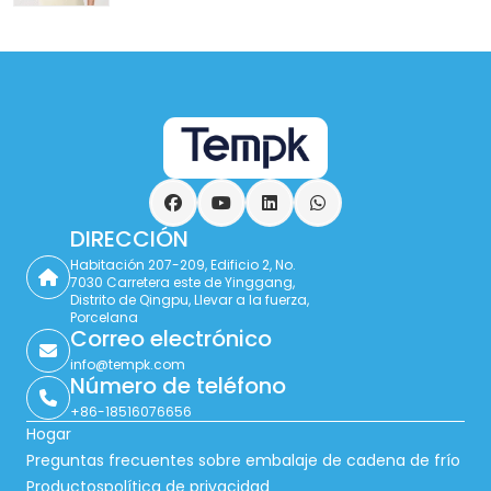
Facebook
YouTube
LinkedIn
WhatsApp
DIRECCIÓN
Habitación 207-209, Edificio 2, No.
7030 Carretera este de Yinggang,
Distrito de Qingpu, Llevar a la fuerza,
Porcelana
Correo electrónico
info@tempk.com
Número de teléfono
+86-18516076656
Hogar
Preguntas frecuentes sobre embalaje de cadena de frío
Productos
política de privacidad