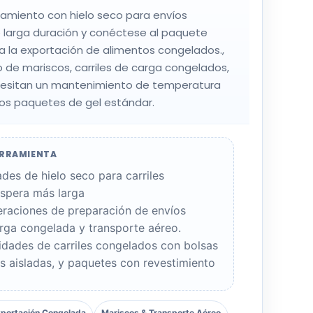
friamiento con hielo seco para envíos
 larga duración y conéctese al paquete
ara la exportación de alimentos congelados.,
 de mariscos, carriles de carga congelados,
cesitan un mantenimiento de temperatura
los paquetes de gel estándar.
ERRAMIENTA
ades de hielo seco para carriles
spera más larga
eraciones de preparación de envíos
arga congelada y transporte aéreo.
idades de carriles congelados con bolsas
as aisladas, y paquetes con revestimiento
portación Congelada
Mariscos & Transporte Aéreo