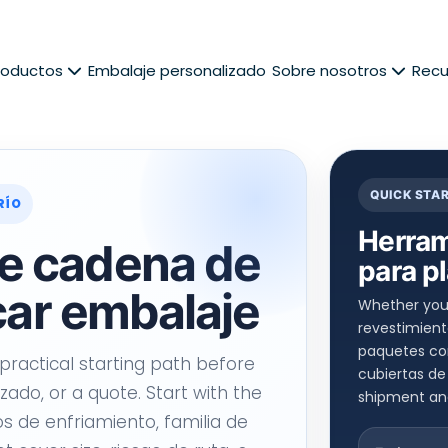
roductos
Embalaje personalizado
Sobre nosotros
Recu
QUICK STA
RÍO
Herram
e cadena de
para p
icar embalaje
Whether you
revestimiento
paquetes com
practical starting path before
cubiertas de
izado,
or a quote
.
Start with the
shipment and
os de enfriamiento, familia de