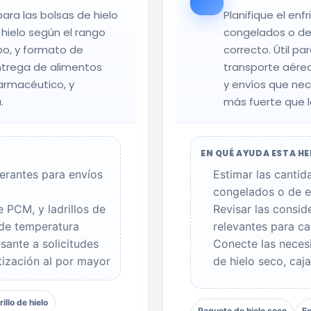
ara las bolsas de hielo
Planifique el en
 hielo según el rango
congelados o de
po, y formato de
correcto. Útil p
ntrega de alimentos
transporte aéreo
farmacéutico, y
y envíos que ne
.
más fuerte que 
EN QUÉ AYUDA ESTA H
gerantes para envíos
Estimar las cantid
congelados o de e
 PCM, y ladrillos de
Revisar las consid
 de temperatura
relevantes para c
sante a solicitudes
Conecte las neces
ización al por mayor
de hielo seco, caj
illo de hielo
Paquete de hielo seco
Ex