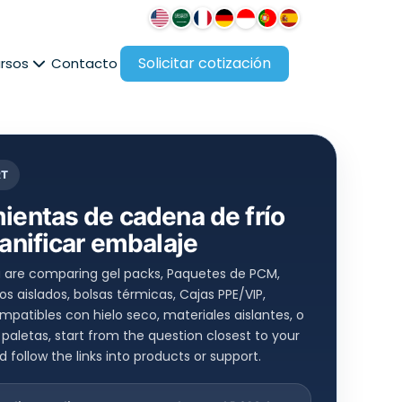
Solicitar cotización
rsos
Contacto
RT
ientas de cadena de frío
lanificar embalaje
 are comparing gel packs
, Paquetes de PCM,
s aislados, bolsas térmicas, Cajas PPE/VIP,
patibles con hielo seco, materiales aislantes, o
 paletas,
start from the question closest to your
 follow the links into products or support
.