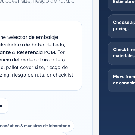
let cover size
, riesgo de ruta, o
Estimate 
Choose a p
pricing
.
Selector de embalaje
the
lculadora de bolsa de hielo
,
Check line
rante & Referencia PCM
.
For
materiales
ncia del material aislante
o
ze
,
pallet cover size
, riesgo de
izing
, riesgo de ruta,
or checklist
Move from 
de conoci
o
macéutico & muestras de laboratorio