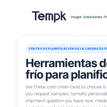
Hogar
Soluciones
P
CENTRO DE PLANIFICACIÓN DE LA CADENA DE F
Herramientas d
frío para planif
Use these cold-chain tools to choose a 
you request samples
, tamaño personal
shipment question you have now
: medi