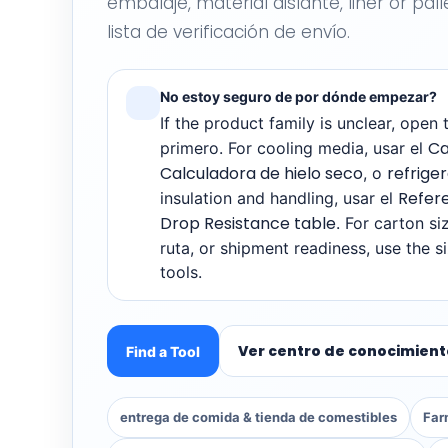
embalaje, material aislante,
liner or pal
lista de verificación de envío.
No estoy seguro de por dónde empezar?
If the product family is unclear
,
open 
Ca
primero.
For cooling media
, usar el
Calculadora de hielo seco
refrige
, o
Refere
insulation and handling
, usar el
Drop Resistance table
.
For carton si
ruta,
or shipment readiness
,
use the s
tools
.
Ver centro de conocimient
Find a Tool
entrega de comida & tienda de comestibles
Far