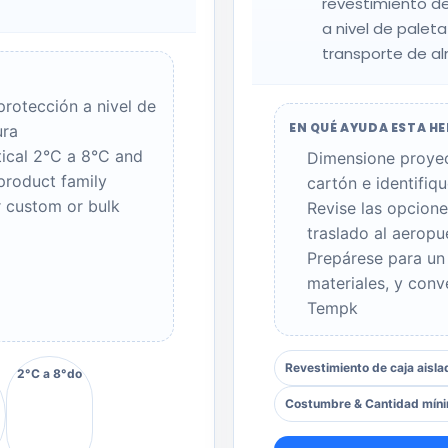
revestimiento de
a nivel de paleta
transporte de a
protección a nivel de
EN QUÉ AYUDA ESTA H
ura
ical 2
°C a 8°
C and
Dimensione proyec
product family
cartón e identifiq
r custom or bulk
Revise las opcione
traslado al aeropu
Prepárese para un
materiales, y con
Tempk
Revestimiento de caja aisla
2°C a 8°do
Costumbre & Cantidad míni