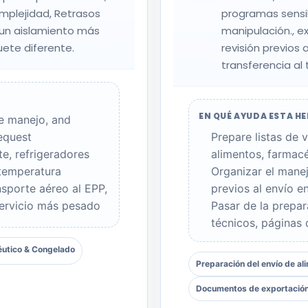
mplejidad, Retrasos
programas sensib
r un aislamiento más
manipulación., 
ete diferente.
revisión previos 
transferencia al 
EN QUÉ AYUDA ESTA H
de manejo,
and
equest
Prepare listas de 
e, refrigeradores
alimentos, farmac
 temperatura
Organizar el mane
nsporte aéreo al EPP,
previos al envío e
servicio más pesado
Pasar de la prepa
técnicos, páginas
utico & Congelado
Preparación del envío de al
Documentos de exportació