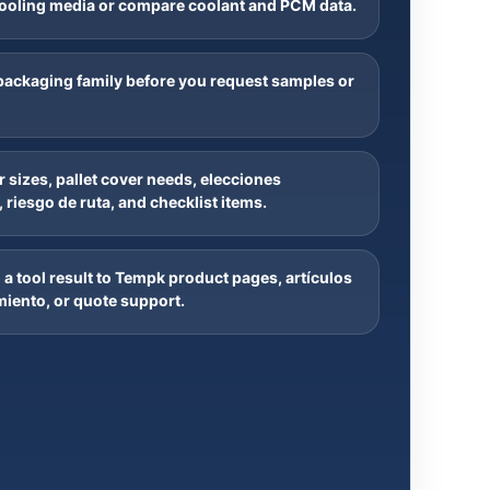
cooling media or compare coolant and PCM data
.
ackaging family before you request samples or
r sizes
,
pallet cover needs
, elecciones
, riesgo de ruta,
and checklist items
.
a tool result to Tempk product pages
, artículos
miento,
or quote support
.