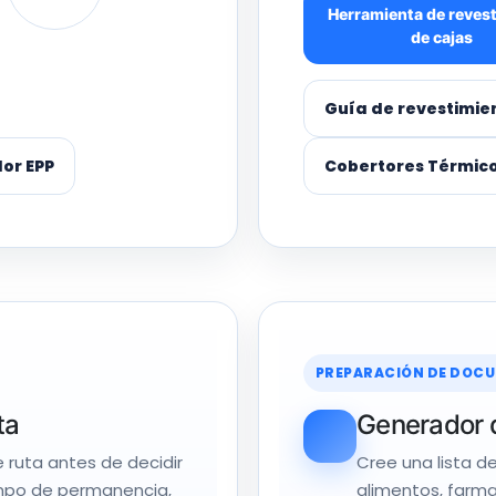
Herramienta de reves
de cajas
Guía de revestimie
dor EPP
Cobertores Térmico
PREPARACIÓN DE DOCU
ta
Generador d
e ruta antes de decidir
Cree una lista d
empo de permanencia,
alimentos, farma