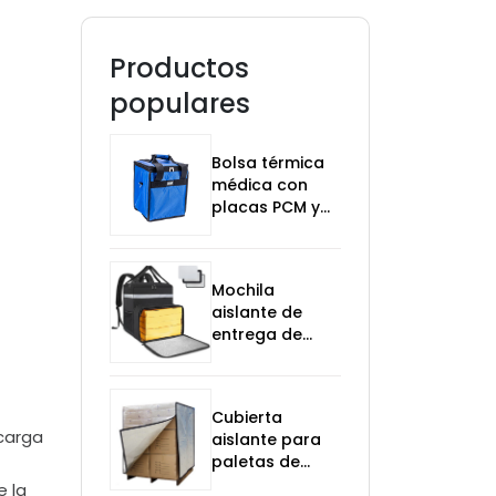
Productos
populares
Bolsa térmica
médica con
placas PCM y
monitor de
temperatura
Mochila
aislante de
entrega de
alimentos para
bicicletas
Cubierta
 carga
aislante para
paletas de
carga para
e la