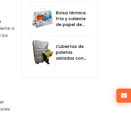
control de
temperatura
Bolsa térmica
fría y caliente
a
de papel de
ierte a
aluminio
 los
Cubiertas de
paletas
aisladas con
lámina de
aluminio y
espuma
el
iones