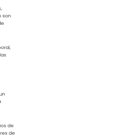
,
o son
de
oral,
das
 un
a
ios de
ores de