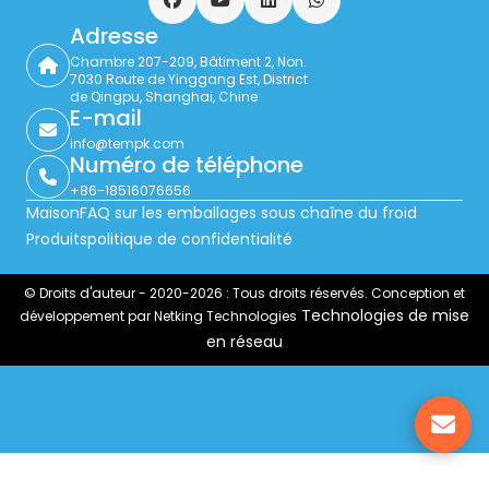
Facebook
YouTube
LinkedIn
WhatsApp
Adresse
Chambre 207-209, Bâtiment 2, Non.
7030 Route de Yinggang Est, District
de Qingpu, Shanghai, Chine
E-mail
info@tempk.com
Numéro de téléphone
+86-18516076656
Maison
FAQ sur les emballages sous chaîne du froid
Produits
politique de confidentialité
© Droits d'auteur - 2020-2026 : Tous droits réservés. Conception et
Technologies de mise
développement par Netking Technologies
en réseau