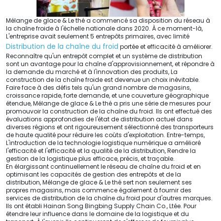
Mélange de glace & Le thé a commencé sa disposition du réseau à
la chaîne froide à l'échelle nationale dans 2020. À ce moment-là,
L'entreprise avait seulement 5 entrepôts primaires, avec limité
Distribution de la chaîne du froid
portée et efficacité à améliorer.
Reconnaître qu'un entrepôt complet et un système de distribution
sont un avantage pour la chaîne d'approvisionnement, et répondre à
la demande du marché et à l'innovation des produits, La
construction de la chaîne froide est devenue un choix inévitable.
Faire face à des défis tels qu'un grand nombre de magasins,
croissance rapide, forte demande, et une couverture géographique
étendue, Mélange de glace & Le thé a pris une série de mesures pour
promouvoir la construction de la chaîne du froid. Ils ont effectué des
évaluations approfondies de l'état de distribution actuel dans
diverses régions et ont rigoureusement sélectionné des transporteurs
de haute qualité pour réduire les coûts d'exploitation. Entre-temps,
L'introduction de la technologie logistique numérique a amélioré
l'efficacité et l'efficacité et la qualité de la distribution, Rendre la
gestion de la logistique plus efficace, précis, et traçable.
En élargissant continuellement le réseau de chaîne du froid et en
optimisant les capacités de gestion des entrepôts et de la
distribution, Mélange de glace & Le thé sert non seulement ses
propres magasins, mais commence également à fournir des
services de distribution de la chaîne du froid pour d'autres marques.
Ils ont établi Hainan Song Bingbing Supply Chain Co., Ltée. Pour
étendre leur influence dans le domaine de la logistique et du