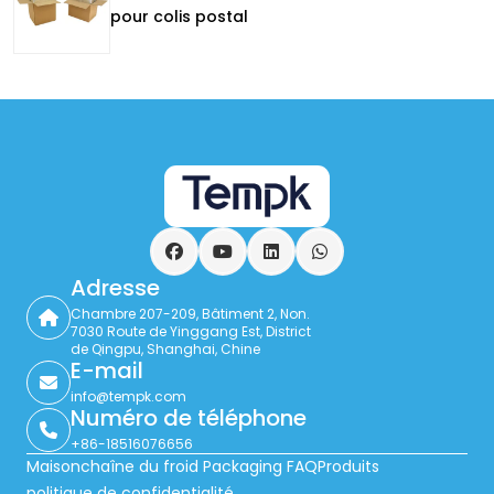
pour colis postal
Facebook
YouTube
LinkedIn
WhatsApp
Adresse
Chambre 207-209, Bâtiment 2, Non.
7030 Route de Yinggang Est, District
de Qingpu, Shanghai, Chine
E-mail
info@tempk.com
Numéro de téléphone
+86-18516076656
Maison
chaîne du froid Packaging FAQ
Produits
politique de confidentialité