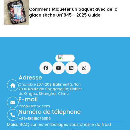
Comment étiqueter un paquet avec de la
glace sèche UN1845 - 2025 Guide
Facebook
YouTube
LinkedIn
WhatsApp
Adresse
Chambre 207-209, Bâtiment 2, Non.
7030 Route de Yinggang Est, District
de Qingpu, Shanghai, Chine
E-mail
info@Tempk.com
Numéro de téléphone
+86-18516076656
Maison
FAQ sur les emballages sous chaîne du froid