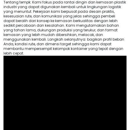
Tentang tempk: Kami fokus pada rantai dingin dan kemasan plastik
industri yang dapat digunakan kembali untuk lingkungan logistik
yang menuntut. Pekerjaan kami berpusat pada desain praktis,
kesesuaian rute, dan komunikasi yang jelas sehingga pembeli
dapat beralih dari konsep ke kemasan berkualitas dengan lebih
sedikit percobaan dan kesalahan. Kami mengutamakan bahan
yang tahan lama, dukungan produksi yang terukur, dan format
kemasan yang lebih mudah dibersihkan, melacak, dan
menggunakan kembali. Langkah selanjutnya: bagikan profil beban
Anda, kondisi rute, dan dimensi target sehingga kami dapat
membantu mempersempit kelompok kontainer yang tepat dengan
lebih cepat.