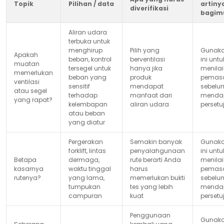
Topik
Pilihan / data
artiny
diverifikasi
bagim
Aliran udara
terbuka untuk
menghirup
Pilih yang
Gunak
Apakah
beban, kontrol
berventilasi
ini untu
muatan
tersegel untuk
hanya jika
menilai
memerlukan
beban yang
produk
pemas
ventilasi
sensitif
mendapat
sebelu
atau segel
terhadap
manfaat dari
menda
yang rapat?
kelembapan
aliran udara
persetu
atau beban
yang diatur
Pergerakan
Semakin banyak
Gunak
forklift, lintas
penyalahgunaan
ini untu
Betapa
dermaga,
rute berarti Anda
menilai
kasarnya
waktu tinggal
harus
pemas
rutenya?
yang lama,
memerlukan bukti
sebelu
tumpukan
tes yang lebih
menda
campuran
kuat
persetu
Penggunaan
Gunak