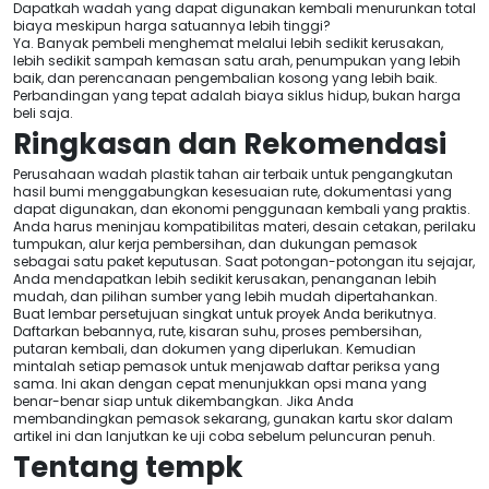
Dapatkah wadah yang dapat digunakan kembali menurunkan total
biaya meskipun harga satuannya lebih tinggi?
Ya. Banyak pembeli menghemat melalui lebih sedikit kerusakan,
lebih sedikit sampah kemasan satu arah, penumpukan yang lebih
baik, dan perencanaan pengembalian kosong yang lebih baik.
Perbandingan yang tepat adalah biaya siklus hidup, bukan harga
beli saja.
Ringkasan dan Rekomendasi
Perusahaan wadah plastik tahan air terbaik untuk pengangkutan
hasil bumi menggabungkan kesesuaian rute, dokumentasi yang
dapat digunakan, dan ekonomi penggunaan kembali yang praktis.
Anda harus meninjau kompatibilitas materi, desain cetakan, perilaku
tumpukan, alur kerja pembersihan, dan dukungan pemasok
sebagai satu paket keputusan. Saat potongan-potongan itu sejajar,
Anda mendapatkan lebih sedikit kerusakan, penanganan lebih
mudah, dan pilihan sumber yang lebih mudah dipertahankan.
Buat lembar persetujuan singkat untuk proyek Anda berikutnya.
Daftarkan bebannya, rute, kisaran suhu, proses pembersihan,
putaran kembali, dan dokumen yang diperlukan. Kemudian
mintalah setiap pemasok untuk menjawab daftar periksa yang
sama. Ini akan dengan cepat menunjukkan opsi mana yang
benar-benar siap untuk dikembangkan. Jika Anda
membandingkan pemasok sekarang, gunakan kartu skor dalam
artikel ini dan lanjutkan ke uji coba sebelum peluncuran penuh.
Tentang tempk