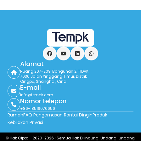
Facebook
YouTube
LinkedIn
Ada apa
Alamat
Ruang 207-209, Bangunan 2, TIDAK.
7030 Jalan Yinggang Timur, Distrik
Qingpu, Shanghai, Cina
E-mail
info@tempk.com
Nomor telepon
+86-18516076656
Rumah
FAQ Pengemasan Rantai Dingin
Produk
Kebijakan Privasi
© Hak Cipta - 2020-2026 : Semua Hak Dilindungi Undang-undang.