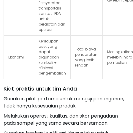
QA lebih cepa
Persyaratan
transportasi
sanitasi FDA
untuk
peralatan dan
operasi
Kehidupan
aset yang
Total biaya
dapat
Meningkatkan
pendaratan
Ekonomi
digunakan
melebihi har
yang lebih
kembali +
pembelian
rendah
efisiensi
pengembalian
Kiat praktis untuk tim Anda
Gunakan pilot pertama untuk menguji penanganan,
tidak hanya kesesuaian produk.
Melakukan operasi, kualitas, dan skor pengadaan
pada sampel yang sama secara bersamaan.