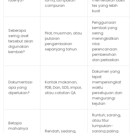
rutenya?
lama, tumpukan
memerlukan bukti
campuran
tes yang lebih
kuat
Penggunaan
kembali yang
Seberapa
Pilot, musiman, atau
sering
sering aset
putaran
meningkatkan
tersebut akan
pengembalian
nilai
digunakan
sepanjang tahun
perencanaan
kembali?
pembersihan
dan perbaikan
Dokumen yang
tepat
Dokumentasi
Kontak makanan,
mempersingkat
apa yang
PDB, Dan, SDS, impor,
waktu
diperlukan?
atau catatan QA
persetujuan dan
mengurangi
kejutan
Runtuh, sarang,
atau fitur
Betapa
tumpukan-
mahalnya
Rendah, sedang,
sarang paling