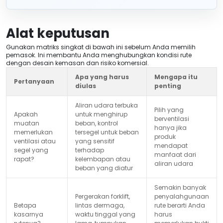
Alat keputusan
Gunakan matriks singkat di bawah ini sebelum Anda memilih
pemasok. Ini membantu Anda menghubungkan kondisi rute
dengan desain kemasan dan risiko komersial.
Apa yang harus
Mengapa itu
Pertanyaan
diulas
penting
Aliran udara terbuka
Pilih yang
Apakah
untuk menghirup
berventilasi
muatan
beban, kontrol
hanya jika
memerlukan
tersegel untuk beban
produk
ventilasi atau
yang sensitif
mendapat
segel yang
terhadap
manfaat dari
rapat?
kelembapan atau
aliran udara
beban yang diatur
Semakin banyak
Pergerakan forklift,
penyalahgunaan
Betapa
lintas dermaga,
rute berarti Anda
kasarnya
waktu tinggal yang
harus