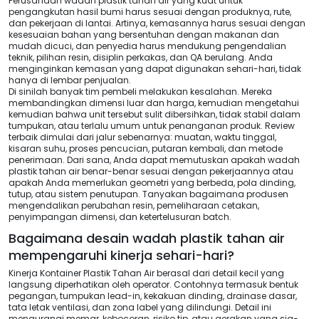
Perusahaan wadah plastik tahan air yang kuat untuk
pengangkutan hasil bumi harus sesuai dengan produknya, rute,
dan pekerjaan di lantai. Artinya, kemasannya harus sesuai dengan
kesesuaian bahan yang bersentuhan dengan makanan dan
mudah dicuci, dan penyedia harus mendukung pengendalian
teknik, pilihan resin, disiplin perkakas, dan QA berulang. Anda
menginginkan kemasan yang dapat digunakan sehari-hari, tidak
hanya di lembar penjualan.
Di sinilah banyak tim pembeli melakukan kesalahan. Mereka
membandingkan dimensi luar dan harga, kemudian mengetahui
kemudian bahwa unit tersebut sulit dibersihkan, tidak stabil dalam
tumpukan, atau terlalu umum untuk penanganan produk. Review
terbaik dimulai dari jalur sebenarnya: muatan, waktu tinggal,
kisaran suhu, proses pencucian, putaran kembali, dan metode
penerimaan. Dari sana, Anda dapat memutuskan apakah wadah
plastik tahan air benar-benar sesuai dengan pekerjaannya atau
apakah Anda memerlukan geometri yang berbeda, pola dinding,
tutup, atau sistem penutupan. Tanyakan bagaimana produsen
mengendalikan perubahan resin, pemeliharaan cetakan,
penyimpangan dimensi, dan ketertelusuran batch.
Bagaimana desain wadah plastik tahan air
mempengaruhi kinerja sehari-hari?
Kinerja Kontainer Plastik Tahan Air berasal dari detail kecil yang
langsung diperhatikan oleh operator. Contohnya termasuk bentuk
pegangan, tumpukan lead-in, kekakuan dinding, drainase dasar,
tata letak ventilasi, dan zona label yang dilindungi. Detail ini
mengurangi memar, kebocoran, risiko tip, atau gerakan yang sia-