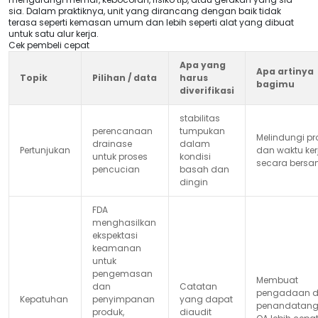
sia. Dalam praktiknya, unit yang dirancang dengan baik tidak
terasa seperti kemasan umum dan lebih seperti alat yang dibuat
untuk satu alur kerja.
Cek pembeli cepat
Apa yang
Apa artinya
Topik
Pilihan / data
harus
bagimu
diverifikasi
stabilitas
perencanaan
tumpukan
Melindungi p
drainase
dalam
Pertunjukan
dan waktu ker
untuk proses
kondisi
secara bers
pencucian
basah dan
dingin
FDA
menghasilkan
ekspektasi
keamanan
untuk
pengemasan
Membuat
dan
Catatan
pengadaan 
Kepatuhan
penyimpanan
yang dapat
penandatan
produk,
diaudit