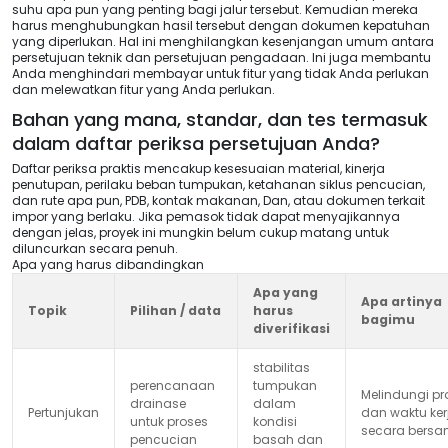
suhu apa pun yang penting bagi jalur tersebut. Kemudian mereka
harus menghubungkan hasil tersebut dengan dokumen kepatuhan
yang diperlukan. Hal ini menghilangkan kesenjangan umum antara
persetujuan teknik dan persetujuan pengadaan. Ini juga membantu
Anda menghindari membayar untuk fitur yang tidak Anda perlukan
dan melewatkan fitur yang Anda perlukan.
Bahan yang mana, standar, dan tes termasuk
dalam daftar periksa persetujuan Anda?
Daftar periksa praktis mencakup kesesuaian material, kinerja
penutupan, perilaku beban tumpukan, ketahanan siklus pencucian,
dan rute apa pun, PDB, kontak makanan, Dan, atau dokumen terkait
impor yang berlaku. Jika pemasok tidak dapat menyajikannya
dengan jelas, proyek ini mungkin belum cukup matang untuk
diluncurkan secara penuh.
Apa yang harus dibandingkan
Apa yang
Apa artinya
Topik
Pilihan / data
harus
bagimu
diverifikasi
stabilitas
perencanaan
tumpukan
Melindungi p
drainase
dalam
Pertunjukan
dan waktu ker
untuk proses
kondisi
secara bers
pencucian
basah dan