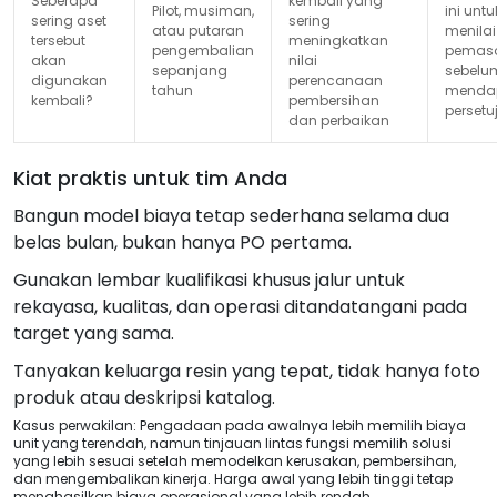
Seberapa
kembali yang
Pilot, musiman,
ini untu
sering aset
sering
atau putaran
menilai
tersebut
meningkatkan
pengembalian
pemas
akan
nilai
sepanjang
sebelu
digunakan
perencanaan
tahun
menda
kembali?
pembersihan
persetu
dan perbaikan
Kiat praktis untuk tim Anda
Bangun model biaya tetap sederhana selama dua
belas bulan, bukan hanya PO pertama.
Gunakan lembar kualifikasi khusus jalur untuk
rekayasa, kualitas, dan operasi ditandatangani pada
target yang sama.
Tanyakan keluarga resin yang tepat, tidak hanya foto
produk atau deskripsi katalog.
Kasus perwakilan: Pengadaan pada awalnya lebih memilih biaya
unit yang terendah, namun tinjauan lintas fungsi memilih solusi
yang lebih sesuai setelah memodelkan kerusakan, pembersihan,
dan mengembalikan kinerja. Harga awal yang lebih tinggi tetap
menghasilkan biaya operasional yang lebih rendah.