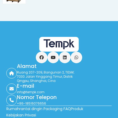
Facebook
YouTube
LinkedIn
Ada apa
Alamat
Ruang 207-209, Bangunan 2, TIDAK.
7030 Jalan Yinggang Timur, Distrik
Qingpu, Shanghai, Cina
E-mail
info@tempk.com
Nomor Telepon
+86-18516076656
Rumah
rantai dingin Packaging FAQ
Produk
Kebijakan Privasi