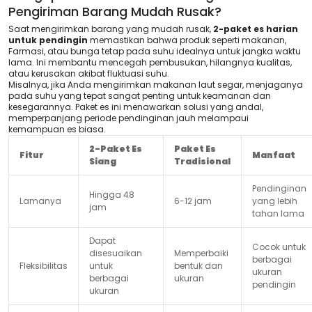
Pengiriman Barang Mudah Rusak?
Saat mengirimkan barang yang mudah rusak,
2-paket es harian
untuk pendingin
memastikan bahwa produk seperti makanan,
Farmasi, atau bunga tetap pada suhu idealnya untuk jangka waktu
lama. Ini membantu mencegah pembusukan, hilangnya kualitas,
atau kerusakan akibat fluktuasi suhu.
Misalnya, jika Anda mengirimkan makanan laut segar, menjaganya
pada suhu yang tepat sangat penting untuk keamanan dan
kesegarannya. Paket es ini menawarkan solusi yang andal,
memperpanjang periode pendinginan jauh melampaui
kemampuan es biasa.
2-Paket Es
Paket Es
Fitur
Manfaat
Siang
Tradisional
Pendinginan
Hingga 48
Lamanya
6-12 jam
yang lebih
jam
tahan lama
Dapat
Cocok untuk
disesuaikan
Memperbaiki
berbagai
Fleksibilitas
untuk
bentuk dan
ukuran
berbagai
ukuran
pendingin
ukuran