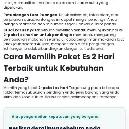
es ini, memastikan mereka tetap dalam kisaran suhu yang
diperlukan.
Petualangan Luar Ruangan
: Untuk berkemah, lintas alam, atau
perjalanan darat, kantong es ini dapat mengisi pendingin Anda
dengan makanan dan minuman segar, Bahkan di iklim panas.
Studi kasus nyata:
Sebuah penelitian terbaru menunjukkan hal itu
2-paket es harian untuk pendingin
membantu mengurangi
pembusukan makanan selama uji coba pengiriman makanan laut
jarak jauh selama 48 jam, menghasilkan a 25% pengurangan
kehilangan produk dibandingkan dengan es tradisional.
Cara Memilih Paket Es 2 Hari
Terbaik untuk Kebutuhan
Anda?
Memilih yang tepat
2-paket es hari
Tergantung pada beberapa
faktor, termasuk ukuran pendingin Anda, jenis barang yang Anda
kirim, dan kondisi iklim. Berikut rincian pertimbangan utamanya:
Alat pengambilan keputusan yang berguna
Periksa detailnya sebelum Anda