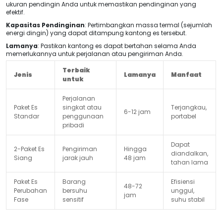
ukuran pendingin Anda untuk memastikan pendinginan yang
efektif.
Kapasitas Pendinginan
: Pertimbangkan massa termal (sejumlah
energi dingin) yang dapat ditampung kantong es tersebut.
Lamanya
: Pastikan kantong es dapat bertahan selama Anda
memerlukannya untuk perjalanan atau pengiriman Anda.
Terbaik
Jenis
Lamanya
Manfaat
untuk
Perjalanan
Paket Es
singkat atau
Terjangkau,
6-12 jam
Standar
penggunaan
portabel
pribadi
Dapat
2-Paket Es
Pengiriman
Hingga
diandalkan,
Siang
jarak jauh
48 jam
tahan lama
Paket Es
Barang
Efisiensi
48-72
Perubahan
bersuhu
unggul,
jam
Fase
sensitif
suhu stabil