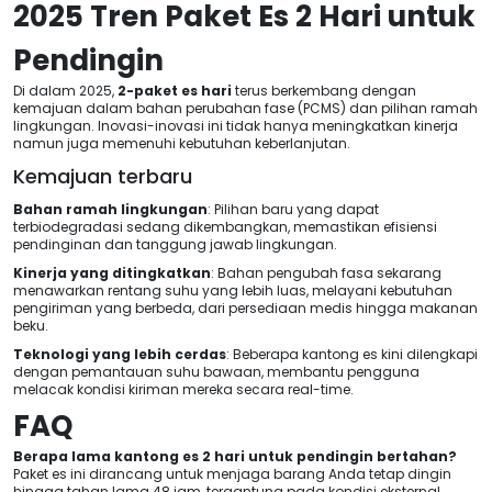
2025 Tren Paket Es 2 Hari untuk
Pendingin
Di dalam 2025,
2-paket es hari
terus berkembang dengan
kemajuan dalam bahan perubahan fase (PCMS) dan pilihan ramah
lingkungan. Inovasi-inovasi ini tidak hanya meningkatkan kinerja
namun juga memenuhi kebutuhan keberlanjutan.
Kemajuan terbaru
Bahan ramah lingkungan
: Pilihan baru yang dapat
terbiodegradasi sedang dikembangkan, memastikan efisiensi
pendinginan dan tanggung jawab lingkungan.
Kinerja yang ditingkatkan
: Bahan pengubah fasa sekarang
menawarkan rentang suhu yang lebih luas, melayani kebutuhan
pengiriman yang berbeda, dari persediaan medis hingga makanan
beku.
Teknologi yang lebih cerdas
: Beberapa kantong es kini dilengkapi
dengan pemantauan suhu bawaan, membantu pengguna
melacak kondisi kiriman mereka secara real-time.
FAQ
Berapa lama kantong es 2 hari untuk pendingin bertahan?
Paket es ini dirancang untuk menjaga barang Anda tetap dingin
hingga tahan lama 48 jam, tergantung pada kondisi eksternal