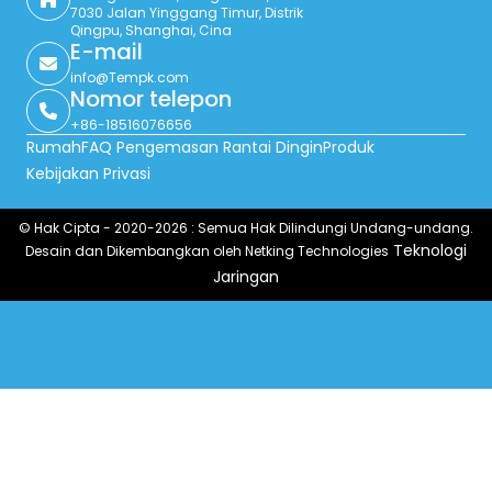
7030 Jalan Yinggang Timur, Distrik
Qingpu, Shanghai, Cina
E-mail
info@Tempk.com
Nomor telepon
+86-18516076656
Rumah
FAQ Pengemasan Rantai Dingin
Produk
Kebijakan Privasi
© Hak Cipta - 2020-2026 : Semua Hak Dilindungi Undang-undang.
Teknologi
Desain dan Dikembangkan oleh Netking Technologies
Jaringan