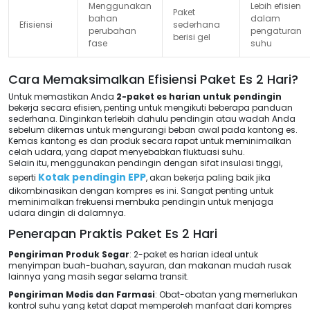
Menggunakan
Lebih efisien
Paket
bahan
dalam
Efisiensi
sederhana
perubahan
pengaturan
berisi gel
fase
suhu
Cara Memaksimalkan Efisiensi Paket Es 2 Hari?
Untuk memastikan Anda
2-paket es harian untuk pendingin
bekerja secara efisien, penting untuk mengikuti beberapa panduan
sederhana. Dinginkan terlebih dahulu pendingin atau wadah Anda
sebelum dikemas untuk mengurangi beban awal pada kantong es.
Kemas kantong es dan produk secara rapat untuk meminimalkan
celah udara, yang dapat menyebabkan fluktuasi suhu.
Selain itu, menggunakan pendingin dengan sifat insulasi tinggi,
Kotak pendingin EPP
seperti
, akan bekerja paling baik jika
dikombinasikan dengan kompres es ini. Sangat penting untuk
meminimalkan frekuensi membuka pendingin untuk menjaga
udara dingin di dalamnya.
Penerapan Praktis Paket Es 2 Hari
Pengiriman Produk Segar
: 2-paket es harian ideal untuk
menyimpan buah-buahan, sayuran, dan makanan mudah rusak
lainnya yang masih segar selama transit.
Pengiriman Medis dan Farmasi
: Obat-obatan yang memerlukan
kontrol suhu yang ketat dapat memperoleh manfaat dari kompres