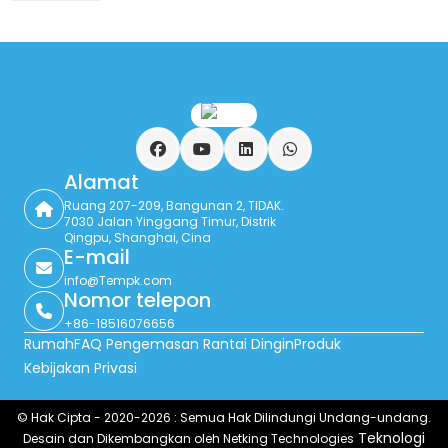
Facebook
YouTube
LinkedIn
Ada apa
Alamat
Ruang 207-209, Bangunan 2, TIDAK.
7030 Jalan Yinggang Timur, Distrik
Qingpu, Shanghai, Cina
E-mail
info@Tempk.com
Nomor telepon
+86-18516076656
Rumah
FAQ Pengemasan Rantai Dingin
Produk
Kebijakan Privasi
© Hak Cipta - 2020-2026 : Semua Hak Dilindungi Undang-undang.
Teknologi
Desain dan Dikembangkan oleh Netking Technologies