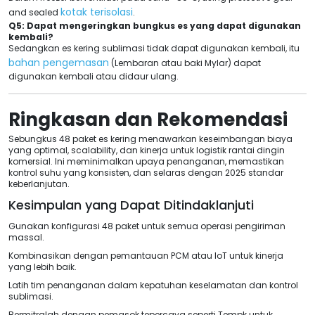
kotak terisolasi
and sealed
.
Q5: Dapat mengeringkan bungkus es yang dapat digunakan
kembali?
Sedangkan es kering sublimasi tidak dapat digunakan kembali, itu
bahan pengemasan
(Lembaran atau baki Mylar) dapat
digunakan kembali atau didaur ulang.
Ringkasan dan Rekomendasi
Sebungkus 48 paket es kering menawarkan keseimbangan biaya
yang optimal,
scalability
, dan kinerja untuk logistik rantai dingin
komersial. Ini meminimalkan upaya penanganan, memastikan
kontrol suhu yang konsisten, dan selaras dengan 2025 standar
keberlanjutan.
Kesimpulan yang Dapat Ditindaklanjuti
Gunakan konfigurasi 48 paket untuk semua operasi pengiriman
massal.
Kombinasikan dengan pemantauan PCM atau IoT untuk kinerja
yang lebih baik.
Latih tim penanganan dalam kepatuhan keselamatan dan kontrol
sublimasi.
Bermitralah dengan pemasok tepercaya seperti Tempk untuk