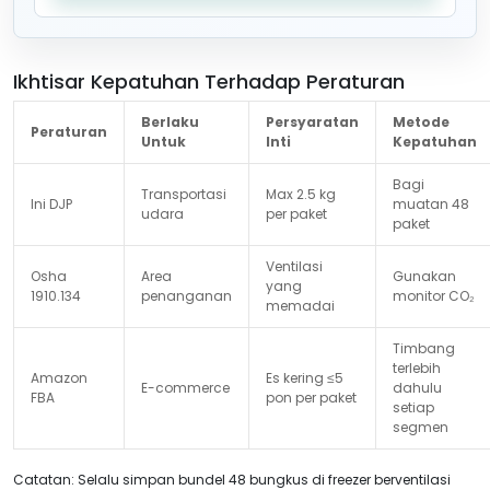
Ikhtisar Kepatuhan Terhadap Peraturan
Berlaku
Persyaratan
Metode
Peraturan
Untuk
Inti
Kepatuhan
Bagi
Transportasi
Max 2.5 kg
Ini DJP
muatan 48
udara
per paket
paket
Ventilasi
Osha
Area
Gunakan
yang
1910.134
penanganan
monitor CO₂
memadai
Timbang
terlebih
Amazon
Es kering ≤5
E-commerce
dahulu
FBA
pon per paket
setiap
segmen
Catatan: Selalu simpan bundel 48 bungkus di freezer berventilasi