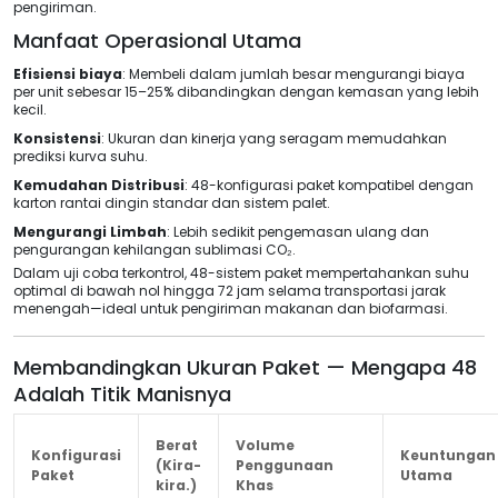
pengiriman.
Manfaat Operasional Utama
Efisiensi biaya
: Membeli dalam jumlah besar mengurangi biaya
per unit sebesar 15–25% dibandingkan dengan kemasan yang lebih
kecil.
Konsistensi
: Ukuran dan kinerja yang seragam memudahkan
prediksi kurva suhu.
Kemudahan Distribusi
: 48-konfigurasi paket kompatibel dengan
karton rantai dingin standar dan sistem palet.
Mengurangi Limbah
: Lebih sedikit pengemasan ulang dan
pengurangan kehilangan sublimasi CO₂.
Dalam uji coba terkontrol, 48-sistem paket mempertahankan suhu
optimal di bawah nol hingga 72 jam selama transportasi jarak
menengah—ideal untuk pengiriman makanan dan biofarmasi.
Membandingkan Ukuran Paket — Mengapa 48
Adalah Titik Manisnya
Berat
Volume
Konfigurasi
Keuntungan
(Kira-
Penggunaan
Paket
Utama
kira.)
Khas