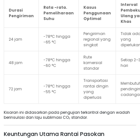
Interval
Rata -rata.
Kasus
Durasi
Pembek
Pemeliharaan
Penggunaan
Pengiriman
Ulang y
Suhu
Optimal
Khas
Pengiriman
Tidak ad
-78°C hingga
24 jam
regional yang
yang
-65 °C
singkat
diperluka
Rute
-78°C hingga
Setiap 2–
48 jam
komersial
-60 °C
hari
standar
Transportasi
Membutu
-78°C hingga
rantai dingin
72 jam
pendingi
-55 °C
yang
cadanga
diperluas
Kisaran ini didasarkan pada pengujian terkontrol dengan wadah
berinsulasi dan laju sublimasi CO₂ standar.
Keuntungan Utama Rantai Pasokan