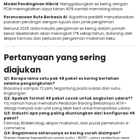
Model Pendinginan Hibrid
: Menggabungkan es kering dengan
PCM meningkatkan daya tahan 40% sambil memotong biaya.
Perencanaan Rute Berbasis AI
: Algoritme prediktif menyelaraskan
pasokan pendingin dengan tujuan dan jarak pengiriman.
Menurut 2025 data industri, pengiriman es kering dalam jumlah
besar diperkirakan akan meningkat 17% setiap tahun, didorong oleh
ekspor farmasi dan perluasan pengiriman makanan beku.
Pertanyaan yang sering
diajukan
Q1: Berapa lama satu pak 48 paket es kering bertahan
selama pengangkutan?
Biasanya sampai 72 jam, tergantung pada isolasi dan suhu
lingkungan.
Q2: Apakah format 48 paket cocok untuk angkutan udara??
Ya, namun harus mematuhi Peraturan Barang Berbahaya IATA—
dibagi menjadi sub-unit yang lebih kecil untuk transportasi udara.
Q3: Industri apa yang paling diuntungkan dari konfigurasi 48
paket?
Farmasi, Bioteknologi, ekspor makanan, dan pusat pemenuhan e-
commerce.
Q4: Bagaimana seharusnya es kering curah disimpan?
Dalam freezer berventilasi pada suhu -80°C,
using protective gear