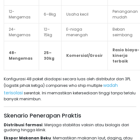
12-
Penanganan
6–8kg
Usaha kecil
Mengemas
mudah
24-
12–
E-niaga
Beban
Mengemas
15kg
menengah
seimbang
Rasio biaya-
48-
25–
Komersial/Grosir
kinerja
Mengemas
30kg
terbaik
Konfigurasi 48 paket diadopsi secara luas oleh distributor dan 3PL
wadah
(logistik pihak ketiga)
companies who ship multiple
terisolasi
serentak. Ini memastikan ketersediaan tinggi tanpa terlalu
banyak menimbun.
Skenario Penerapan Praktis
Distribusi farmasi
: Menjaga stabilitas vaksin atau biologis dari
gudang hingga klinik.
Ekspor Makanan Beku
: Memastikan makanan laut, daging, atau