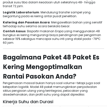
produk susu tiba dalam keadaan utuh setelahnya 48- hingga
transit 72 jam.
Logistik Laboratorium
: Mendukung transfer sampel yang
bergantung pada es kering antar pusat penelitian.
Katering dan Pasokan Acara
: Mengawetkan bahan yang sensitif
terhadap suhu selama acara berskala besar.
Contoh kasus
: Eksportir makanan Eropa yang menggunakan 48
bungkus es kering mengurangi biaya pendinginan per pengiriman
sebesar 19% sekaligus mencapai suhu inti yang stabil pada -78°C
60 jam.
Bagaimana Paket 48 Paket Es
Kering Mengoptimalkan
Rantai Pasokan Anda?
Pengemasan massal bukan hanya soal volume—tetapi juga soal
ketepatan logistik. Model 48 paket memungkinkan penjadwalan
siklus pengisian ulang yang terintegrasi, pelacakan yang
disederhanakan, dan profil suhu yang dapat diprediksi.
Kinerja Suhu dan Durasi