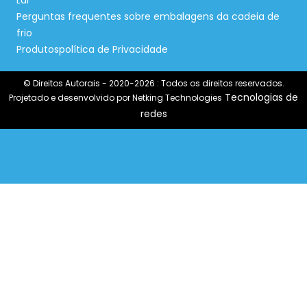
Lar
Perguntas frequentes sobre embalagens da cadeia de
frio
Produtos
política de Privacidade
© Direitos Autorais - 2020-2026 : Todos os direitos reservados.
Tecnologias de
Projetado e desenvolvido por Netking Technologies
redes