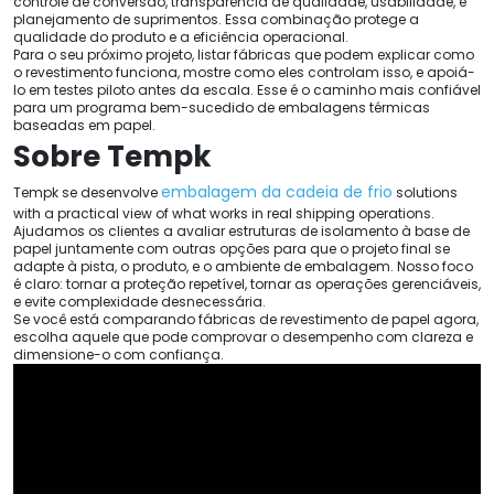
controle de conversão, transparência de qualidade, usabilidade, e
planejamento de suprimentos. Essa combinação protege a
qualidade do produto e a eficiência operacional.
Para o seu próximo projeto, listar fábricas que podem explicar como
o revestimento funciona, mostre como eles controlam isso, e apoiá-
lo em testes piloto antes da escala. Esse é o caminho mais confiável
para um programa bem-sucedido de embalagens térmicas
baseadas em papel.
Sobre Tempk
embalagem da cadeia de frio
Tempk se desenvolve
solutions
with a practical view of what works in real shipping operations
.
Ajudamos os clientes a avaliar estruturas de isolamento à base de
papel juntamente com outras opções para que o projeto final se
adapte à pista, o produto, e o ambiente de embalagem. Nosso foco
é claro: tornar a proteção repetível, tornar as operações gerenciáveis,
e evite complexidade desnecessária.
Se você está comparando fábricas de revestimento de papel agora,
escolha aquele que pode comprovar o desempenho com clareza e
dimensione-o com confiança.