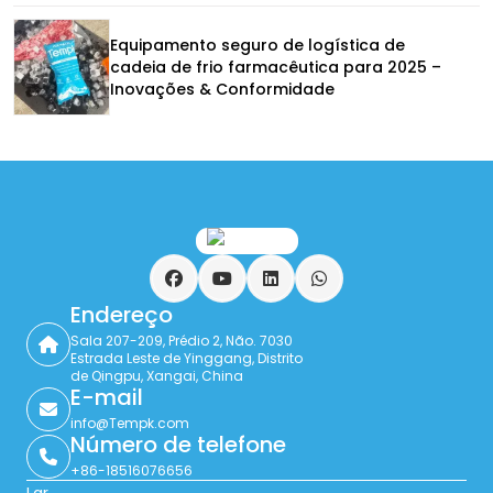
Equipamento seguro de logística de
cadeia de frio farmacêutica para 2025 –
Inovações & Conformidade
Facebook
YouTube
LinkedIn
WhatsApp
Endereço
Sala 207-209, Prédio 2, Não. 7030
Estrada Leste de Yinggang, Distrito
de Qingpu, Xangai, China
E-mail
info@Tempk.com
Número de telefone
+86-18516076656