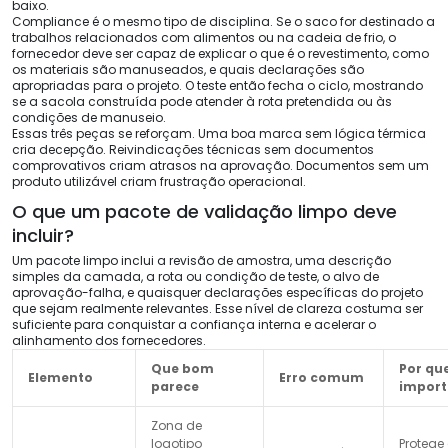
baixo.
Compliance é o mesmo tipo de disciplina. Se o saco for destinado a
trabalhos relacionados com alimentos ou na cadeia de frio, o
fornecedor deve ser capaz de explicar o que é o revestimento, como
os materiais são manuseados, e quais declarações são
apropriadas para o projeto. O teste então fecha o ciclo, mostrando
se a sacola construída pode atender à rota pretendida ou às
condições de manuseio.
Essas três peças se reforçam. Uma boa marca sem lógica térmica
cria decepção. Reivindicações técnicas sem documentos
comprovativos criam atrasos na aprovação. Documentos sem um
produto utilizável criam frustração operacional.
O que um pacote de validação limpo deve
incluir?
Um pacote limpo inclui a revisão de amostra, uma descrição
simples da camada, a rota ou condição de teste, o alvo de
aprovação-falha, e quaisquer declarações específicas do projeto
que sejam realmente relevantes. Esse nível de clareza costuma ser
suficiente para conquistar a confiança interna e acelerar o
alinhamento dos fornecedores.
Que bom
Por que
Elemento
Erro comum
parece
import
Zona de
logotipo
Protege