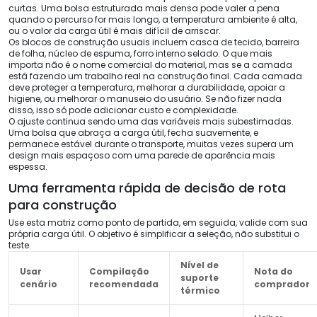
curtas. Uma bolsa estruturada mais densa pode valer a pena
quando o percurso for mais longo, a temperatura ambiente é alta,
ou o valor da carga útil é mais difícil de arriscar.
Os blocos de construção usuais incluem casca de tecido, barreira
de folha, núcleo de espuma, forro interno selado. O que mais
importa não é o nome comercial do material, mas se a camada
está fazendo um trabalho real na construção final. Cada camada
deve proteger a temperatura, melhorar a durabilidade, apoiar a
higiene, ou melhorar o manuseio do usuário. Se não fizer nada
disso, isso só pode adicionar custo e complexidade.
O ajuste continua sendo uma das variáveis ​​mais subestimadas.
Uma bolsa que abraça a carga útil, fecha suavemente, e
permanece estável durante o transporte, muitas vezes supera um
design mais espaçoso com uma parede de aparência mais
espessa.
Uma ferramenta rápida de decisão de rota
para construção
Use esta matriz como ponto de partida, em seguida, valide com sua
própria carga útil. O objetivo é simplificar a seleção, não substitui o
teste.
Nível de
Usar
Compilação
Nota do
suporte
cenário
recomendada
comprador
térmico