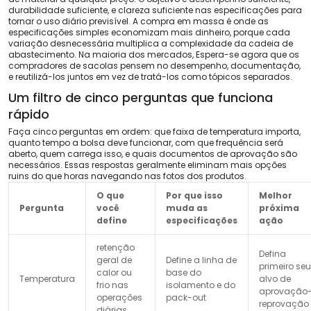
durabilidade suficiente, e clareza suficiente nas especificações para
tornar o uso diário previsível. A compra em massa é onde as
especificações simples economizam mais dinheiro, porque cada
variação desnecessária multiplica a complexidade da cadeia de
abastecimento. Na maioria dos mercados, Espera-se agora que os
compradores de sacolas pensem no desempenho, documentação,
e reutilizá-los juntos em vez de tratá-los como tópicos separados.
Um filtro de cinco perguntas que funciona
rápido
Faça cinco perguntas em ordem: que faixa de temperatura importa,
quanto tempo a bolsa deve funcionar, com que frequência será
aberto, quem carrega isso, e quais documentos de aprovação são
necessários. Essas respostas geralmente eliminam mais opções
ruins do que horas navegando nas fotos dos produtos.
O que
Por que isso
Melhor
Pergunta
você
muda as
próxima
define
especificações
ação
retenção
Defina
geral de
Define a linha de
primeiro seu
calor ou
base do
Temperatura
alvo de
frio nas
isolamento e do
aprovação
operações
pack-out
reprovação
diárias