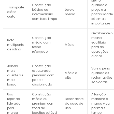
Melhor
Construção
quando o
Transporte
básica ou
Leve a
preço e a
diário
intermediária
médio
portabilidade
curto
com forro limpo
são mais
importantes
Geralmente o
Construção
melhor
Rota
média com
equilíbrio
multiponto
Médio
fecho
para as
de rotina
reforçado
operações
diárias
Janela
Construção
Vale a pena
mais
estruturada
Médio a
quando as
quente ou
premium com
alto
reclamações
mais
pacote
são caras
longa
disciplinado
Uso
Construção
A função
repetido
média ou
Dependente
mantém a
liderado
premium com
do caso de
marca viva
pela
zona de
uso
por mais
marca
logotipo estável
tempo