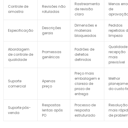
Rastreamento
Menos erro
Controle de
Revisões não
de revisão
de
amostra
rotuladas
claro
aprovaçã
Dimensões e
Pedidos
Descrições
Especificação
materiais
repetidos 
gerais
bloqueados
limpeza
Qualidade
Abordagem
Padrões de
Promessas
recepção
de controle de
defeitos
genéricas
mais
qualidade
definidos
previsível
Preço mais
embalagem e
Melhor
Suporte
Apenas
clareza de
planejame
comercial
preço
prazo de
do custo fi
entrega
Respostas
Processo de
Resolução
Suporte pós-
lentas após
resposta
mais rápi
venda
PO
estruturado
de proble