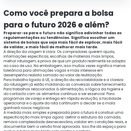
Como você prepara a bolsa
para o futuro 2026 e além?
Preparar-se para o futuro não significa adivinhar todas as
regulamentações ou tendências. Significa escolher um
sistema de bolsas que seja mais fácil de explicar, mais fácil
de validar, e mais fácil de melhorar mais tarde.
A direção da viagem é clara. Os compradores querem ajuda,
informações específicas, escolhas de materiais mais limpos,
melhor rotulagem, e prova de que um produto realmente se adapta
ao caso de uso. Na embalagem, isso muitas vezes significa menos
tolerância para afirmações vagas e mais interesse em
desempenho realista somado ao valor de reutilização.
Para trabalho ligado à UE, a direção da reciclabilidade e a clareza
da rotulagem já estão moldando as conversas sobre fornecimento.
Para trabalhos relacionados à alimentação, a lógica da higiene e
do contacto com os alimentos continua a ser essencial. Para
programas de varejo e entrega em rápida evolução, a facilidade
operacional e o ajuste da rota continuam a decidir se a mala
ganhará novos negócios.
A medida mais simples e preparada para o futuro é construir uma
especificação mais limpa agora: definir a estrutura da camada,
remova complexidade desnecessária, validar em condições reais, e
documentar bem a versão final aprovada. Isso lhe dá espaço para