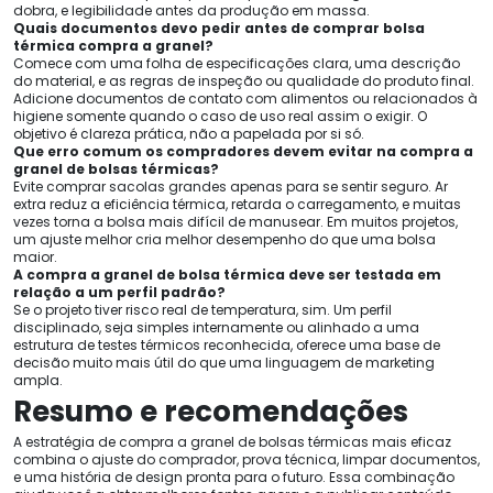
dobra, e legibilidade antes da produção em massa.
Quais documentos devo pedir antes de comprar bolsa
térmica compra a granel?
Comece com uma folha de especificações clara, uma descrição
do material, e as regras de inspeção ou qualidade do produto final.
Adicione documentos de contato com alimentos ou relacionados à
higiene somente quando o caso de uso real assim o exigir. O
objetivo é clareza prática, não a papelada por si só.
Que erro comum os compradores devem evitar na compra a
granel de bolsas térmicas?
Evite comprar sacolas grandes apenas para se sentir seguro. Ar
extra reduz a eficiência térmica, retarda o carregamento, e muitas
vezes torna a bolsa mais difícil de manusear. Em muitos projetos,
um ajuste melhor cria melhor desempenho do que uma bolsa
maior.
A compra a granel de bolsa térmica deve ser testada em
relação a um perfil padrão?
Se o projeto tiver risco real de temperatura, sim. Um perfil
disciplinado, seja simples internamente ou alinhado a uma
estrutura de testes térmicos reconhecida, oferece uma base de
decisão muito mais útil do que uma linguagem de marketing
ampla.
Resumo e recomendações
A estratégia de compra a granel de bolsas térmicas mais eficaz
combina o ajuste do comprador, prova técnica, limpar documentos,
e uma história de design pronta para o futuro. Essa combinação