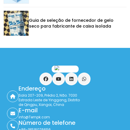
Guia de seleção de fornecedor de gelo
seco para fabricante de caixa isolada
Facebook
YouTube
LinkedIn
WhatsApp
Endereço
Sala 207-209, Prédio 2, Não. 7030
Estrada Leste de Yinggang, Distrito
de Qingpu, Xangai, China
E-mail
info@Tempk.com
Número de telefone
+86-18516076656