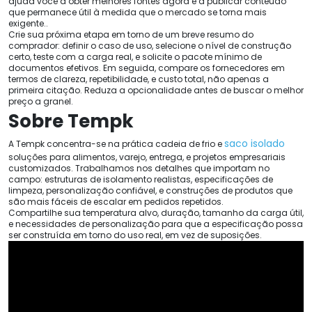
ajuda você a obter melhores fontes agora e a publicar conteúdo
que permanece útil à medida que o mercado se torna mais
exigente..
Crie sua próxima etapa em torno de um breve resumo do
comprador: definir o caso de uso, selecione o nível de construção
certo, teste com a carga real, e solicite o pacote mínimo de
documentos efetivos. Em seguida, compare os fornecedores em
termos de clareza, repetibilidade, e custo total, não apenas a
primeira citação. Reduza a opcionalidade antes de buscar o melhor
preço a granel.
Sobre Tempk
saco isolado
A Tempk concentra-se na prática cadeia de frio e
soluções para alimentos, varejo, entrega, e projetos empresariais
customizados. Trabalhamos nos detalhes que importam no
campo: estruturas de isolamento realistas, especificações de
limpeza, personalização confiável, e construções de produtos que
são mais fáceis de escalar em pedidos repetidos.
Compartilhe sua temperatura alvo, duração, tamanho da carga útil,
e necessidades de personalização para que a especificação possa
ser construída em torno do uso real, em vez de suposições.