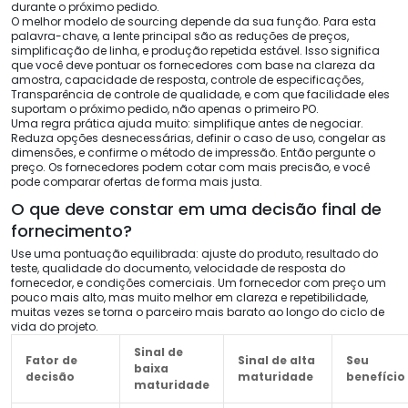
durante o próximo pedido.
O melhor modelo de sourcing depende da sua função. Para esta
palavra-chave, a lente principal são as reduções de preços,
simplificação de linha, e produção repetida estável. Isso significa
que você deve pontuar os fornecedores com base na clareza da
amostra, capacidade de resposta, controle de especificações,
Transparência de controle de qualidade, e com que facilidade eles
suportam o próximo pedido, não apenas o primeiro PO.
Uma regra prática ajuda muito: simplifique antes de negociar.
Reduza opções desnecessárias, definir o caso de uso, congelar as
dimensões, e confirme o método de impressão. Então pergunte o
preço. Os fornecedores podem cotar com mais precisão, e você
pode comparar ofertas de forma mais justa.
O que deve constar em uma decisão final de
fornecimento?
Use uma pontuação equilibrada: ajuste do produto, resultado do
teste, qualidade do documento, velocidade de resposta do
fornecedor, e condições comerciais. Um fornecedor com preço um
pouco mais alto, mas muito melhor em clareza e repetibilidade,
muitas vezes se torna o parceiro mais barato ao longo do ciclo de
vida do projeto.
Sinal de
Fator de
Sinal de alta
Seu
baixa
decisão
maturidade
benefício
maturidade