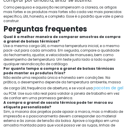
comprar por amostra, sinta-se sozinho.
Como pesquisa e aquisição recompensam a clareza, os artigos
mais fortes e os produtos mais fortes são cada vez mais parecidos:
específico, útil, honesto, e completo. Esse é o padrão que vale a pena
construir.
Perguntas frequentes
Qual é a melhor maneira de comparar amostras de compra
a granel de bolsas térmicas?
Use a mesma carga útil, a mesma temperatura inicial, e o mesmo
pack-out para cada amostra. Em seguida, compare a qualidade
do fechamento, ajustar, e velocidade de manuseio, bem como
desempenho de temperatura. Um teste justo lado a lado supera
qualquer reivindicação de catálogo.
Por quanto tempo a compra a granel de bolsas térmicas
pode manter os produtos frios?
Não existe uma resposta única e honesta sem condições. Na
prática, o desempenho depende da temperatura ambiente, massa
pacotes de gel
de carga útil, frequência de abertura, e se você usa
ou PCM. Use sua rota real para validar a janela de trabalho em vez
de confiar em uma promessa genérica.
A compra a granel de sacola térmica pode ter marca ou
etiqueta personalizada?
Sim, a maioria dos projetos pode apoiar a marca, mas o método de
impressão e o posicionamento devem corresponder ao material
externo e às zonas de tensão da bolsa. Aprove o logotipo em uma
amostra montada para que você possa ver as rugas, linhas de