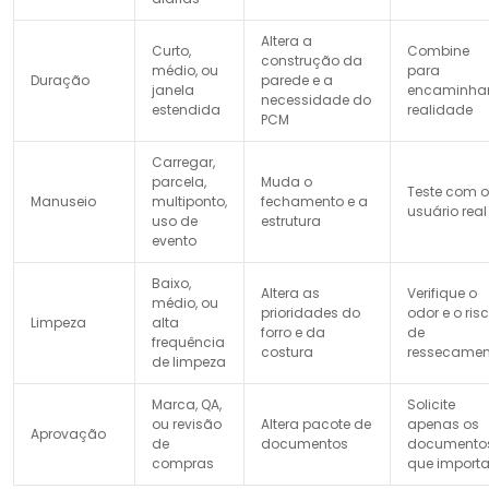
Altera a
Curto,
Combine
construção da
médio, ou
para
Duração
parede e a
janela
encaminhar
necessidade do
estendida
realidade
PCM
Carregar,
parcela,
Muda o
Teste com o
Manuseio
multiponto,
fechamento e a
usuário real
uso de
estrutura
evento
Baixo,
Altera as
Verifique o
médio, ou
prioridades do
odor e o ris
Limpeza
alta
forro e da
de
frequência
costura
ressecamen
de limpeza
Marca, QA,
Solicite
ou revisão
Altera pacote de
apenas os
Aprovação
de
documentos
documento
compras
que import