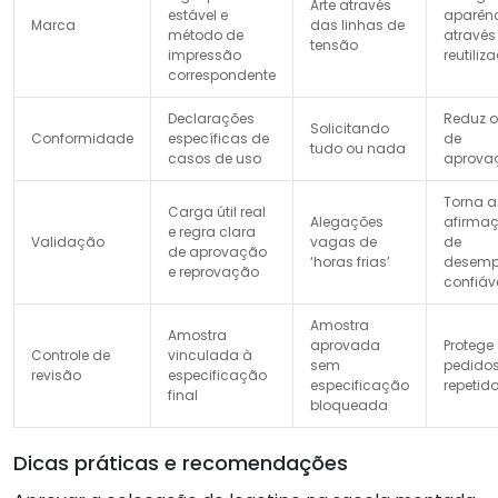
Arte através
estável e
aparên
Marca
das linhas de
método de
através
tensão
impressão
reutiliz
correspondente
Declarações
Reduz o
Solicitando
Conformidade
específicas de
de
tudo ou nada
casos de uso
aprova
Torna a
Carga útil real
Alegações
afirma
e regra clara
Validação
vagas de
de
de aprovação
‘horas frias’
desem
e reprovação
confiáv
Amostra
Amostra
aprovada
Protege
Controle de
vinculada à
sem
pedido
revisão
especificação
especificação
repetid
final
bloqueada
Dicas práticas e recomendações