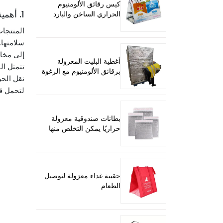
كيس رقائق الألومنيوم
1. أهمية صناديق الشحن المناسبة للأطعمة المجمدة
الحراري الساخن والبارد
المنتجات
سلامتها.
إلى مخاو
أغطية البليت المعزولة
تتمثل ا
برقائق الألومنيوم مع الرغوة
نقل الحر
لتحمل قس
بطانات صندوقية معزولة
حراريًا يمكن التخلص منها
حقيبة غداء معزولة لتوصيل
الطعام