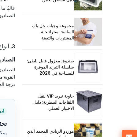
غالبًا م
الصناديق
مجموعة وجبات جل باك
السائبة: استراتيجية
المشتريات والتعبئة
3. أنواع الصناديق لشحن الطعام المجمد
الصنادي
صندوق معزول قابل للطي:
سلسلة التبريد الموفرة
الصناديق
للمساحة في 2026
القوية م
درجة الح
حاوية تبريد VIP لنقل
اللقاحات البيطرية: دليل
الاختيار العملي
أدو
تحق
موردو الزبادي المجمد الذي
يمكن