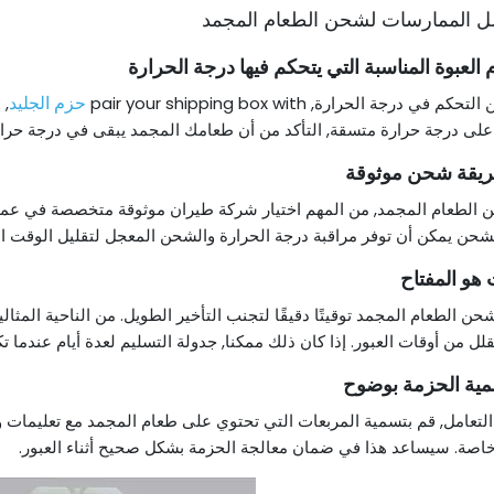
العبوة المناسبة التي يتحكم فيها درجة الحرارة
حزم الجليد
ح
 التحكم في درجة الحرارة,
pair your shipping box with
,
لى درجة حرارة متسقة, التأكد من أن طعامك المجمد يبقى في درجة حرارة
ريقة شحن موثوقة
الطعام المجمد, من المهم اختيار شركة طيران موثوقة متخصصة في عمليا
حن يمكن أن توفر مراقبة درجة الحرارة والشحن المعجل لتقليل الوقت الذ
 هو المفتاح
ن الطعام المجمد توقيتًا دقيقًا لتجنب التأخير الطويل. من الناحية الم
لل من أوقات العبور. إذا كان ذلك ممكنا, جدولة التسليم لعدة أيام عندما ت
مية الحزمة بوضوح
لتعامل, قم بتسمية المربعات التي تحتوي على طعام المجمد مع تعليمات
اصة. سيساعد هذا في ضمان معالجة الحزمة بشكل صحيح أثناء العبور.