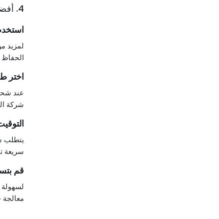
4. أفضل الممارسات لشحن الطعام المجمد
استخدم 
لمزيد من
الحفاظ ع
اختر ط
عند شحن 
شركة الش
التوقيت
يتطلب شح
سريعة تق
قم بتس
لسهولة ا
معالجة خ