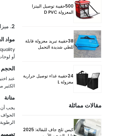
500حقيبة توصيل البيتزا
المعزولة D PVC
2. ميزات الصناديق المثالية لشحن الأطعمة المجمدة
مواد ال
38حقيبة تبريد معزولة قابلة
للطي شديدة التحمل
quality
أو لوحات معزولة الفراغ (VIP). توفر هذ
الحجم و
24حقيبة غداء توصيل حرارية
عند اختي
معزولة L
الكثير م
متانة
مقالات مماثلة
يجب أن ت
الحواف ا
الرطوبة.
كيس ثلج جاف للبقالة: 2025
تصميم 
دليل الشحن الآمن