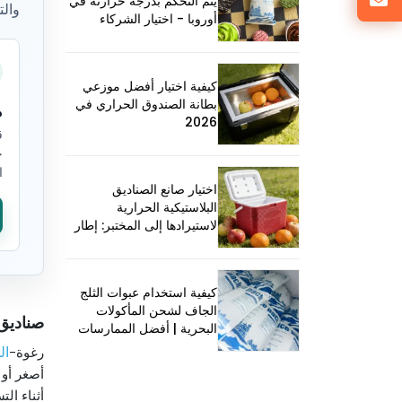
يتم التحكم بدرجة حرارته في
وال
أوروبا - اختيار الشركاء
اللوجستيين & الاتجاهات
2025
كيفية اختيار أفضل موزعي
بطانة الصندوق الحراري في
م
2026
ق
ح
ا
اختيار صانع الصناديق
البلاستيكية الحرارية
لاستيرادها إلى المختبر: إطار
عملي
كيفية استخدام عبوات الثلج
الجاف لشحن المأكولات
صناديق 
البحرية | أفضل الممارسات
& نصائح
ال
رغوة-
أصغر أو 
أثناء الت