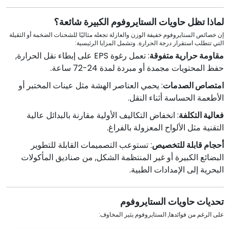
لماذا تظل حاويات الستايروفوم الكبيرة شائعة؟
إن خصائص الستايروفوم خفيفة الوزن والعازلة تجعله مثاليًا للشحنات الضخمة أو الثقيلة
التي تتطلب استقرار درجة الحرارة. وتشمل المزايا الرئيسية:
مقاومة حرارية متفوقة
: تعمل رغوة EPS على إبطاء نقل الحرارة,
حفظ المحتويات مجمدة أو مبردة لمدة 24-72 ساعة.
امتصاص الصدمات
: يحمي العناصر الهشة مثل عينات المختبر أو
الأطعمة الحساسة أثناء النقل.
فعالية التكلفة
: انخفاض التكاليف الأولية مقارنة بالبدائل عالية
التقنية مثل الألواح المعزولة بالفراغ.
أحجام قابلة للتخصيص
: تستوعب التصميمات القابلة للتطوير
البضائع الكبيرة أو غير المنتظمة الشكل, من صناديق المأكولات
البحرية إلى الإمدادات الطبية.
تحديات حاويات الستايروفوم
على الرغم من فوائدها, الستايروفوم يثير المخاوف: