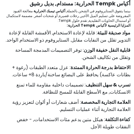
أكياس Tempk الحرارية: مستدام, بديل رشيق
بينما يتفوق الستايروفوم في الشحن بالجملة,
أكياس تيمبك الحرارية
معالجة القيود
المفروضة على تسليم الميل الأخير, رحلات قصيرة, أو شحنات أصغر. مصممة لاستكمال
أو استبدال الحاويات التقليدية, تقدم حلول Tempk:
المزايا الرئيسية لأكياس Tempk الحرارية:
مواد صديقة للبيئة
: قابلة لإعادة الاستخدام, الأقمشة القابلة لإعادة
التدوير تقلل من النفايات مقابل. الستايروفوم ذو الاستخدام الواحد.
قابلية النقل خفيفة الوزن
: توفر التصميمات المدمجة المساحة
وتقلل من تكاليف الشحن.
الاحتفاظ بدرجة الحرارة الممتدة
: عزل متعدد الطبقات (رغوة +
بطانات عاكسة) يحافظ على البضائع ساخنة/باردة 8+ ساعات.
تسرب & سهل التنظيف
: تصميمات داخلية مقاومة للماء تمنع
الانسكابات, مع الأسطح القابلة للمسح للنظافة.
العلامة التجارية المخصصة
: أضف شعارات أو ألوان لتعزيز رؤية
العلامة التجارية أثناء عمليات التسليم.
كفاءة التكلفة
: هيكل متين يدعم مئات الاستخدامات, - خفض
النفقات طويلة الأجل.