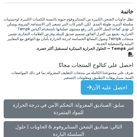
خاتمة
تظل حاويات الشحن الكبيرة من الستايروفوم حيوية بالنسبة للكميات الكبيرة, لوجستيات
سلسلة التبريد طويلة المدى. لكن, الشركات التي تسعى إلى الاستدامة, المرونة, ويمكن
أن تؤدي كفاءة الميل الأخير إلى رفع مستوى عملياتها باستخدام أكياس Tempk
الحرارية. يجمع بين العزل الفائق, تصميم صديق للبيئة, وفرص العلامات التجارية, تضمن
منتجات Tempk وصول البضائع الحساسة لدرجة الحرارة بأمان مع التوافق مع المعايير
البيئية والتشغيلية الحديثة.
اختر Tempk — الحلول الحرارية المبتكرة لمستقبل أكثر خضرة.
احصل على كتالوج المنتجات مجانًا
تعرف على مجموعتنا الكاملة من منتجات التغليف المعزولة, بما في ذلك المواصفات
الفنية, سيناريوهات التطبيق, ومعلومات التسعير.
احصل عليه الآن
سابق: الصناديق المعزولة: التحكم الآمن في درجة الحرارة
للمواد المتمردة
التالي: صناديق الشحن الستايروفوم & الحاويات | حلول
السلسلة الباردة