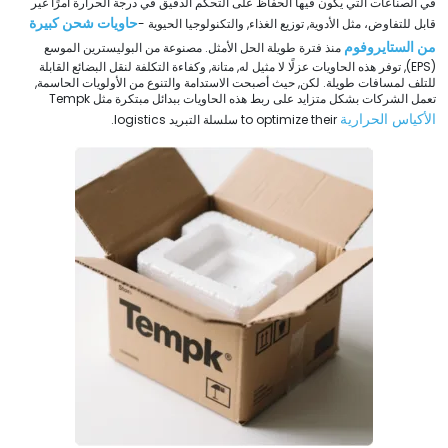
في الصناعات التي يكون فيها الحفاظ على التحكم الدقيق في درجة الحرارة أمرًا غير
حاويات شحن كبيرة
قابل للتفاوض، مثل الأدوية, توزيع الغذاء, والتكنولوجيا الحيوية -
من الستايروفوم
منذ فترة طويلة الحل الأمثل. مصنوعة من البوليسترين الموسع
(EPS), توفر هذه الحاويات عزلًا لا مثيل له, متانة, وكفاءة التكلفة لنقل البضائع القابلة
للتلف لمسافات طويلة. لكن, حيث أصبحت الاستدامة والتنوع من الأولويات الحاسمة,
تعمل الشركات بشكل متزايد على ربط هذه الحاويات ببدائل مبتكرة مثل Tempk
الأكياس الحرارية
to optimize their سلسلة التبريد logistics
.