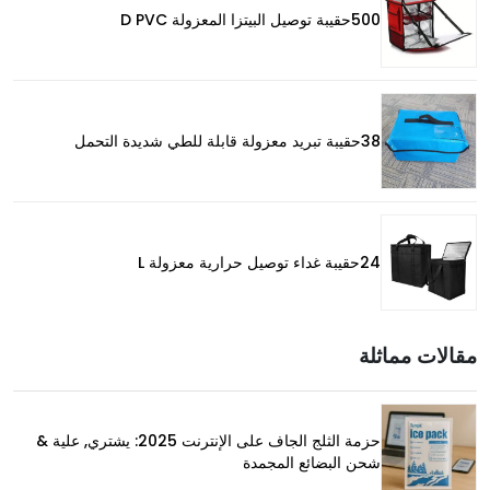
500حقيبة توصيل البيتزا المعزولة D PVC
38حقيبة تبريد معزولة قابلة للطي شديدة التحمل
24حقيبة غداء توصيل حرارية معزولة L
مقالات مماثلة
حزمة الثلج الجاف على الإنترنت 2025: يشتري, علية &
شحن البضائع المجمدة