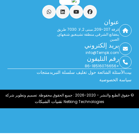
فيسبوك
يوتيوب
ينكدين
واتساب
عنوان
غرفة 207-209, مبنى 2, لا. 7030 طريق
ينغقانغ الشرقي, منطقة تشينغبو, شنغهاي,
الصين
بريد إلكتروني
info@Tempk.com
رقم التليفون
+86-18516076656
بيت
الأسئلة الشائعة حول تغليف سلسلة التبريد
منتجات
سياسة الخصوصية
© حقوق الطبع والنشر - 2020-2026 : جميع الحقوق محفوظة. تصميم وتطوير شركة
تقنيات الشبكات
Netking Technologies