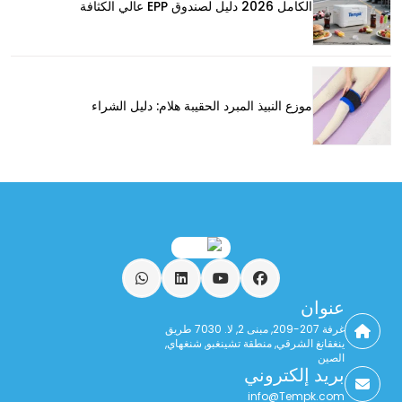
الكامل 2026 دليل لصندوق EPP عالي الكثافة
موزع النبيذ المبرد الحقيبة هلام: دليل الشراء
فيسبوك
يوتيوب
ينكدين
واتساب
عنوان
غرفة 207-209, مبنى 2, لا. 7030 طريق
ينغقانغ الشرقي, منطقة تشينغبو, شنغهاي,
الصين
بريد إلكتروني
info@Tempk.com