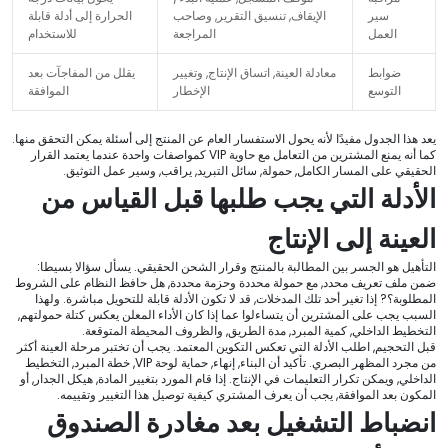
سير
الإيقاف, تنسيق التقرير, وصاحب
الحرارة إلى أدلة قابلة
العمل
المراجعة
للاستخدام
ضوابط
معادلة العينة, اتساق الإنتاج, وتغيير
يقلل من المفاجآت بعد
التوسع
الإخطار
الموافقة
يعد هذا الجدول مفيدًا لأنه يحول الاستفسار العام عن المنتج إلى أسئلة يمكن التحقق منها.
كما أنه يمنع المشترين من التعامل مع حاوية VIP كمواصفات واحدة عندما يعتمد القرار
الحقيقي على المسار الكامل, حمولة, سائل التبريد, يراقب, وسير عمل التوثيق.
الأدلة التي يجب طلبها قبل القياس من
العينة إلى الإنتاج
التأهيل هو الجسر بين المطالبة بالمنتج وقرار الشحن الحقيقي. يسأل سؤالا بسيطا:
ضمن ملف تعريف محدد, مع حمولة محددة وحزمة محددة, هل حافظ النظام على الشروط
المطلوبة؟? إذا تغير أحد تلك المدخلات, قد لا تكون الأدلة قابلة للتحويل مباشرة. ولهذا
السبب يجب على المشترين أن يتساءلوا عما إذا كان الأداء المعلن يعكس كتلة حمولتهم,
التخطيط الداخلي, كمية المبرد, مدة الطريق, والظروف المحيطة المتوقعة.
قبل التحجيم, اطلب الأدلة التي تعكس التكوين المعتمد. يجب أن تختبر مرحلة العينة أكثر
من مجرد المظهر البصري. تأكيد أن البناء, إنهاء, حماية لوحة VIP, خطة المبرد, التخطيط
الداخلي, ويمكن تكرار التعليمات في الإنتاج. إذا قام المورد بتغيير المادة, هيكل الجدار, أو
المكون بعد الموافقة, يجب أن يعرف المشتري كيفية توصيل هذا التغيير وتقييمه.
انضباط التشغيل بعد مغادرة الصندوق