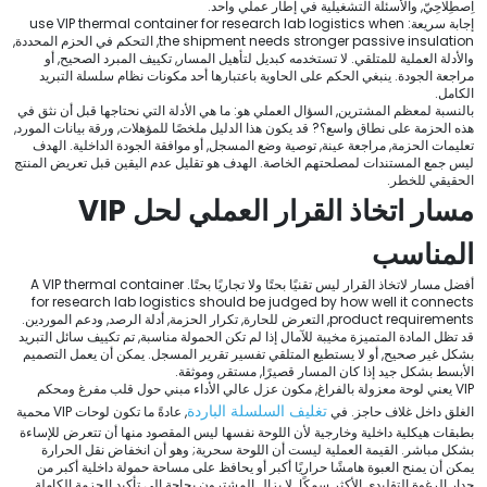
اِصطِلاحِيّ, والأسئلة التشغيلية في إطار عملي واحد.
إجابة سريعة:
use VIP thermal container for research lab logistics when
the shipment needs stronger passive insulation
, التحكم في الحزم المحددة,
والأدلة العملية للمتلقي. لا تستخدمه كبديل لتأهيل المسار, تكييف المبرد الصحيح, أو
مراجعة الجودة. ينبغي الحكم على الحاوية باعتبارها أحد مكونات نظام سلسلة التبريد
الكامل.
بالنسبة لمعظم المشترين, السؤال العملي هو: ما هي الأدلة التي نحتاجها قبل أن نثق في
هذه الحزمة على نطاق واسع؟? قد يكون هذا الدليل ملخصًا للمؤهلات, ورقة بيانات المورد,
تعليمات الحزمة, مراجعة عينة, توصية وضع المسجل, أو موافقة الجودة الداخلية. الهدف
ليس جمع المستندات لمصلحتهم الخاصة. الهدف هو تقليل عدم اليقين قبل تعريض المنتج
الحقيقي للخطر.
مسار اتخاذ القرار العملي لحل VIP
المناسب
أفضل مسار لاتخاذ القرار ليس تقنيًا بحتًا ولا تجاريًا بحتًا.
A VIP thermal container
for research lab logistics should be judged by how well it connects
product requirements
, التعرض للحارة, تكرار الحزمة, أدلة الرصد, ودعم الموردين.
قد تظل المادة المتميزة مخيبة للآمال إذا لم تكن الحمولة مناسبة, تم تكييف سائل التبريد
بشكل غير صحيح, أو لا يستطيع المتلقي تفسير تقرير المسجل. يمكن أن يعمل التصميم
الأبسط بشكل جيد إذا كان المسار قصيرًا, مستقر, وموثقة.
VIP يعني لوحة معزولة بالفراغ, مكون عزل عالي الأداء مبني حول قلب مفرغ ومحكم
تغليف السلسلة الباردة
الغلق داخل غلاف حاجز. في
, عادةً ما تكون لوحات VIP محمية
بطبقات هيكلية داخلية وخارجية لأن اللوحة نفسها ليس المقصود منها أن تتعرض للإساءة
بشكل مباشر. القيمة العملية ليست أن اللوحة سحرية; وهو أن انخفاض نقل الحرارة
يمكن أن يمنح العبوة هامشًا حراريًا أكبر أو يحافظ على مساحة حمولة داخلية أكبر من
جدار الرغوة التقليدي الأكثر سمكًا. لا يزال المشترون بحاجة إلى تأكيد الحزمة الكاملة,