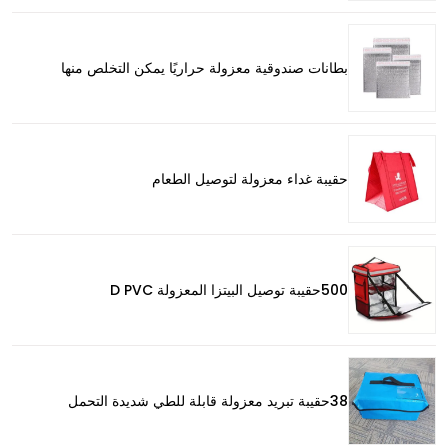
بطانات صندوقية معزولة حراريًا يمكن التخلص منها
حقيبة غداء معزولة لتوصيل الطعام
500حقيبة توصيل البيتزا المعزولة D PVC
38حقيبة تبريد معزولة قابلة للطي شديدة التحمل