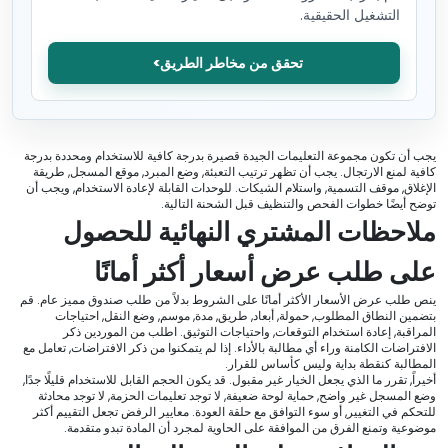
التشغيل الحقيقية.
تحقق من مخاطر الطريق
يجب أن تكون مجموعة التعليمات الجيدة قصيرة بدرجة كافية للاستخدام ومحددة بدرجة
كافية لمنع الارتجال. يجب أن تظهر ترتيب التعبئة, وضع المبرد, موقع المسجل, طريقة
الإغلاق, موقف التسمية, واستلام الشيكات. للوحدات القابلة لإعادة الاستخدام, ويجب أن
توضح أيضًا خطوات الفحص والتنظيف قبل الشحنة التالية.
ملاحظات المشتري النهائية للحصول
على طلب عرض أسعار أكثر أمانًا
ينص طلب عرض الأسعار الأكثر أمانًا على الشروط بدلاً من طلب صندوق مميز عام. قم
بتضمين النطاق المطلوب, حمولة, أبعاد, طريق, مدة, موسم, وضع النقل, احتياجات
المراقبة, إعادة استخدام التوقعات, واحتياجات التوثيق. اطلب من الموردين ذكر
الافتراضات الكامنة وراء أي مطالبة بالأداء. إذا لم يتمكنوا من ذكر الافتراضات, تعامل مع
المطالبة كنقطة بداية وليس كأساس للقرار.
أخيراً, تقرر ما الذي يجعل الخيار غير مقبول. قد يكون الحجم القابل للاستخدام قليلًا جدًا,
وضع المسجل غير واضح, حماية لوحة ضعيفة, لا توجد تعليمات الحزمة, لا توجد محادثة
للتحكم في التغيير, أو سوء التوافق مع حلقة العودة. معايير الرفض تجعل التقييم أكثر
موضوعية وتمنع الفرق من الموافقة على الحاوية لمجرد أن المادة تبدو متقدمة.