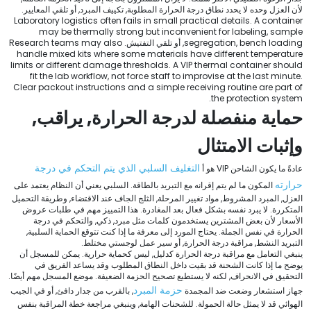
لأن العزل وحده لا يحدد نطاق درجة الحرارة المطلوبة, تكييف المبرد, أو تلقي المعايير.
Laboratory logistics often fails in small practical details
.
A container
may be thermally strong but inconvenient for labeling
,
sample
bench loading
,
segregation
, أو تلقي التفتيش.
Research teams may also
handle mixed kits where some materials have different temperature
limits or different damage thresholds
.
A VIP thermal container should
fit the lab workflow
,
not force staff to improvise at the last minute
.
Clear packout instructions and a simple receiving routine are part of
.
the protection system
حماية منفصلة لدرجة الحرارة, يراقب,
وإثبات الامتثال
التغليف السلبي الذي يتم التحكم في درجة
عادةً ما يكون الشاحن VIP هو أ
حرارته
المكون ما لم يتم إقرانه مع التبريد بالطاقة. السلبي يعني أن النظام يعتمد على
العزل, المبرد المشروط, مواد تغيير المرحلة, الثلج الجاف عند الاقتضاء, وطريقة التحميل
المتكررة. لا يبرد نفسه بشكل فعال بعد المغادرة. هذا التمييز مهم في طلبات عروض
الأسعار لأن بعض المشترين يستخدمون كلمات مثل مبرد, ذكي, والتحكم في درجة
الحرارة في نفس الجملة. يحتاج المورد إلى معرفة ما إذا كنت تتوقع الحماية السلبية,
التبريد النشط, مراقبة درجة الحرارة, أو سير عمل لوجستي مختلط.
ينبغي التعامل مع مراقبة درجة الحرارة كدليل, ليس كحماية حرارية. يمكن للمسجل أن
يوضح ما إذا كانت الشحنة قد بقيت داخل النطاق المطلوب وقد يساعد الفريق في
التحقيق في الانحراف, لكنه لا يستطيع تصحيح الحزمة الضعيفة. موضع المسجل مهم أيضًا.
حزمة المبرد
جهاز استشعار وضعت ضد المجمدة
, بالقرب من جدار دافئ, أو في الجيب
الهوائي قد لا يمثل حالة الحمولة. للشحنات الهامة, وينبغي مراجعة خطة المراقبة بنفس