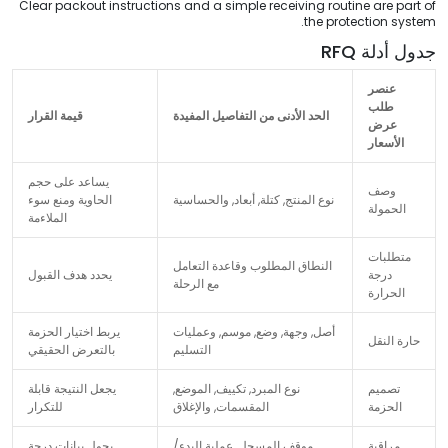
Clear packout instructions and a simple receiving routine are part of
.
the protection system
جدول أدلة RFQ
عنصر
طلب
الحد الأدنى من التفاصيل المفيدة
قيمة القرار
عرض
الأسعار
يساعد على حجم
وصف
نوع المنتج, كتلة, أبعاد, والحساسية
الحاوية ومنع سوء
الحمولة
الملاءمة
متطلبات
النطاق المطلوب وقاعدة التعامل
درجة
يحدد هدف القبول
مع الرحلة
الحرارة
أصل, وجهة, وضع, موسم, وعمليات
يربط اختيار الحزمة
حارة النقل
التسليم
بالتعرض الحقيقي
تصميم
نوع المبرد, تكييف, الموضع,
يجعل النتيجة قابلة
الحزمة
المقسمات, والإغلاق
للتكرار
مراقبة
موقف المسجل, عملية البدء/
يحول بيانات درجة