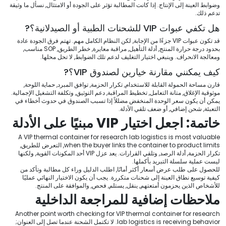
وضوابط العينة إلى الإنتاج. إذا كانت المطالبة تؤثر على الجودة أو الامتثال, نسأل ما وثيقة
تدعم ذلك.
هل تكفي عبوات VIP للشحنات الطبية أو الصيدلانية؟?
قد تكون عبوات VIP جزءًا من الإجابة, لكن النظام الكامل مهم. تهتم فرق الجودة عادة
بحدود درجة حرارة المنتج, أدلة التأهيل, مراقبة معايرة, خطر الطريق, SOP مناسب,
ومعالجة الانحراف. وينبغي اختيار التغليف لدعم تلك الضوابط, لا تحل محلها.
كيف يمكنني مقارنة خيارين لصندوق VIP؟?
قارن مساحة الحمولة القابلة للاستخدام, تكرار الحزمة, توافق المبرد, حماية اللوحة,
موثوقية الإغلاق, متانة التعامل, تخطيط المراقبة, دعم التوثيق, وتكلفة التشغيل الإجمالية.
يمكن أن يكون سعر الوحدة المنخفض مضللاً إذا تسبب الصندوق في حدوث أخطاء في
التعبئة, شحن إضافي, أو ضعف تلقي الأدلة.
خاتمة: اجعل اختيار VIP مبنيًا على الأدلة
A VIP thermal container for research lab logistics is most valuable
when the buyer links the container to product limits
, التعرض للطريق,
تكرار الحزمة, أدلة الرصد, وتلقي القرارات. يعد عزل VIP أحد المكونات القوية, ولكنها
ليست عملية سلسلة التبريد بأكملها.
للحصول على طلب عرض أسعار أكثر أمانًا, اطلب الدليل وراء كل مطالبة وتأكد من
كيفية توسيع نطاق العينة إلى شحنات متكررة. يجب أن يكون الاختيار النهائي عمليًا
للأشخاص الذين يحزمون أمتعتهم, ينقل, يستلم, فحص, والموافقة على المنتج.
ملاحظات إضافية للمراجعة الداخلية
Another point worth checking for VIP thermal container for research
lab logistics is receiving behavior
. لا تكتمل الشحنة عندما تصل إلى العنوان;