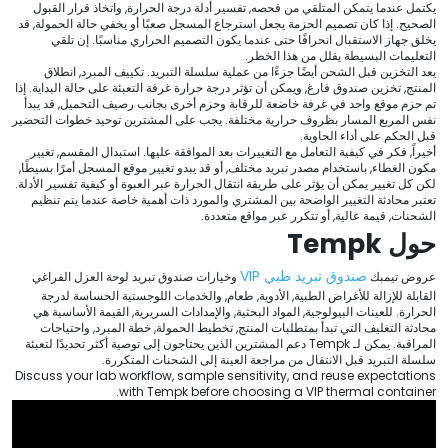
يكتمل عندما يتمكن المتلقي من فحصه, تفسير أدلة درجة الحرارة, واتخاذ قرار القبول
الصحيح. إذا كان تصميم الحزمة يجعل استرجاع المسجل صعبًا أو يخفي حالة الحمولة, قد
يخلق جهاز الاستقبال انحرافًا حتى عندما يكون التصميم الحراري مناسبًا. إن تلقي
التعليمات البسيطة يقلل من هذا الخطر.
يعد التخزين قبل الشحن أيضًا جزءًا من عملية سلسلة التبريد. تكييف المبرد, انطلاق
المنتج, تخزين صندوق فارغ, ويمكن أن تؤثر درجة حرارة غرفة التعبئة على حالة البداية. إذا
تم حزم موقع واحد في غرفة خاضعة للرقابة وحزم أخرى بجانب رصيف التحميل, قد يبدأ
نفس المربع المسار بظروف حرارية مختلفة. يجب على المشترين توحيد خطوات التحضير
قبل الحكم على أداء الحاوية.
أخيراً, فكر في كيفية التعامل مع التغييرات بعد الموافقة عليها. استبدال المقسم, تغيير
مكون الغطاء, باستخدام مصدر تبريد مختلف, أو قد يبدو تغيير موقع المسجل أمرًا بسيطًا,
لكن كل تغيير يمكن أن يؤثر على طريقة انتقال الحرارة عبر العبوة أو كيفية تفسير الأدلة.
تعتبر محادثة التغيير الواضحة بين المشتري والمورد ذات أهمية خاصة عندما يتم تنظيم
الشحنات, قيمة عالية, أو تتكرر عبر مواقع متعددة.
حول Tempk
صندوق تبريد طبي VIP
عروض تيمبك
وخيارات صندوق تبريد لوحة العزل الفراغي
القابلة للإزالة للأغراض الطبية, الأدوية, طعام, والخدمات اللوجستية الحساسة لدرجة
الحرارة. للعينات البيولوجية, المواد البحثية, والإمدادات السريرية, القيمة الأساسية هي
محادثة التغليف التي تبدأ بمتطلبات المنتج, تخطيط الحمولة, خطة المبرد, واحتياجات
المراقبة. يمكن لـ Tempk دعم المشترين الذين يحتاجون إلى توصية أكثر تحديدًا لتعبئة
سلسلة التبريد قبل الانتقال من مراجعة العينة إلى الشحنات المتكررة.
Discuss your lab workflow
,
sample sensitivity
,
and reuse expectations
.
with Tempk before choosing a VIP thermal container