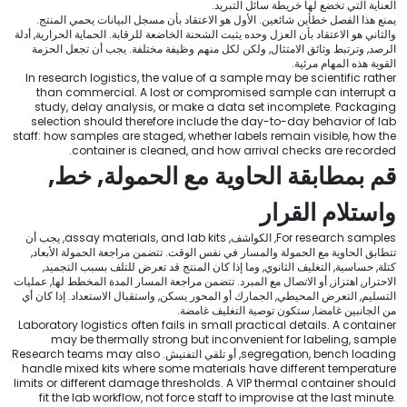
العناية التي تخضع لها خريطة سائل التبريد.
يمنع هذا الفصل خطأين شائعين. الأول هو الاعتقاد بأن مسجل البيانات يحمي المنتج.
والثاني هو الاعتقاد بأن العزل وحده يثبت الشحنة الخاضعة للرقابة. الحماية الحرارية, أدلة
الرصد, وترتبط وثائق الامتثال, ولكن لكل منهم وظيفة مختلفة. يجب أن تجعل الحزمة
القوية هذه المهام مرئية.
In research logistics
,
the value of a sample may be scientific rather
than commercial
.
A lost or compromised sample can interrupt a
study
,
delay analysis
,
or make a data set incomplete
.
Packaging
selection should therefore include the day-to-day behavior of lab
staff
:
how samples are staged
,
whether labels remain visible
,
how the
.
container is cleaned
,
and how arrival checks are recorded
قم بمطابقة الحاوية مع الحمولة, خط,
واستلام القرار
For research samples
, الكواشف,
and lab kits
,
assay materials
, يجب أن
تتطابق الحاوية مع الحمولة والمسار في نفس الوقت. تتضمن مراجعة الحمولة الأبعاد,
كتلة, حساسية, التغليف الثانوي, وما إذا كان المنتج قد تعرض للتلف بسبب التجميد,
الاحترار, اهتزاز, أو الاتصال مع المبرد. تتضمن مراجعة المسار المدة المخطط لها, عمليات
التسليم, التعرض المحيطي, الجمارك أو المحور يسكن, واستقبال الاستعداد. إذا كان أي
من الجانبين غامضا, ستكون توصية التغليف غامضة.
Laboratory logistics often fails in small practical details
.
A container
may be thermally strong but inconvenient for labeling
,
sample
bench loading
,
segregation
, أو تلقي التفتيش.
Research teams may also
handle mixed kits where some materials have different temperature
limits or different damage thresholds
.
A VIP thermal container should
fit the lab workflow
,
not force staff to improvise at the last minute
.