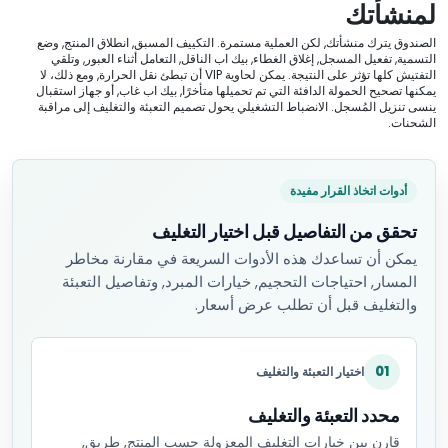
لمنشأتك
الصندوق يترك منشأتك, لكن العملية مستمرة. التكييف المسبق, انطلاق المنتج, وضع
التسمية, تفعيل المسجل, إغلاق الغطاء, بيك اب الناقل, التعامل أثناء العبور, وتلقي
التفتيش كلها تؤثر على النتيجة. يمكن لحاوية VIP أن تبطئ نقل الحرارة, ومع ذلك، لا
يمكنها تصحيح الحمولة الدافئة التي تم تحميلها متأخرًا, بيك اب غاب, أو جهاز استقبال
ينسى تنزيل المُسجل. الانضباط التشغيلي يحول تصميم التعبئة والتغليف إلى مراقبة
الشحنات.
أدوات اتخاذ القرار مفيدة
تحقق من التفاصيل قبل اختيار التغليف
يمكن أن تساعدك هذه الأدوات السريعة في مقارنة مخاطر
المسار, احتياجات التحجيم, خيارات المبرد, وتفاصيل التعبئة
والتغليف قبل أن تطلب عرض أسعار.
01
اختيار التعبئة والتغليف
محدد التعبئة والتغليف
قارن بين خيارات التغليف المعزولة حسب المنتج, طريق,