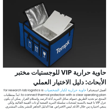
حاوية حرارية VIP للوجستيات مختبر
الأبحاث: دليل الاختيار العملي
حاوية حرارية لكبار الشخصيات
أفضل استخدام أ
for research lab logistics is
to connect thermal protection with a clear operating plan
. ابدأ بمتطلبات
المنتج, ثم تحديد الطريق, حمولة, سائل التبريد, أدلة الرصد, واستلام القرار. يمكن أن يكون
عزل VIP ذا قيمة بالنسبة لشحنات سلسلة التبريد الصعبة أو ذات القيمة العالية, ولكن
ينبغي اختياره من خلال الأدلة, ليس الافتراض. هذا الدليل الجاهز للنشر يجلب المشتري,