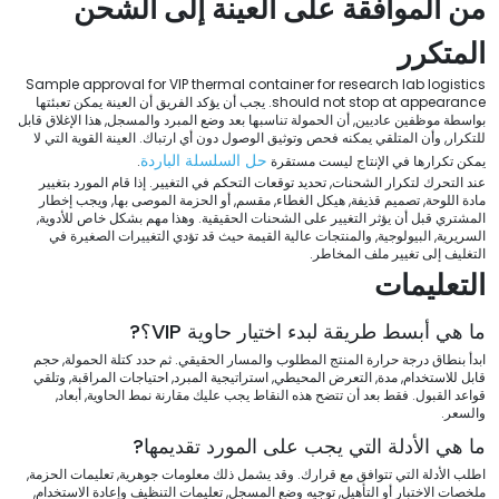
من الموافقة على العينة إلى الشحن
المتكرر
Sample approval for VIP thermal container for research lab logistics
should not stop at appearance
. يجب أن يؤكد الفريق أن العينة يمكن تعبئتها
بواسطة موظفين عاديين, أن الحمولة تناسبها بعد وضع المبرد والمسجل, هذا الإغلاق قابل
للتكرار, وأن المتلقي يمكنه فحص وتوثيق الوصول دون أي ارتباك. العينة القوية التي لا
حل السلسلة الباردة
يمكن تكرارها في الإنتاج ليست مستقرة
.
عند التحرك لتكرار الشحنات, تحديد توقعات التحكم في التغيير. إذا قام المورد بتغيير
مادة اللوحة, تصميم قذيفة, هيكل الغطاء, مقسم, أو الحزمة الموصى بها, ويجب إخطار
المشتري قبل أن يؤثر التغيير على الشحنات الحقيقية. وهذا مهم بشكل خاص للأدوية,
السريرية, البيولوجية, والمنتجات عالية القيمة حيث قد تؤدي التغييرات الصغيرة في
التغليف إلى تغيير ملف المخاطر.
التعليمات
ما هي أبسط طريقة لبدء اختيار حاوية VIP؟?
ابدأ بنطاق درجة حرارة المنتج المطلوب والمسار الحقيقي. ثم حدد كتلة الحمولة, حجم
قابل للاستخدام, مدة, التعرض المحيطي, استراتيجية المبرد, احتياجات المراقبة, وتلقي
قواعد القبول. فقط بعد أن تتضح هذه النقاط يجب عليك مقارنة نمط الحاوية, أبعاد,
والسعر.
ما هي الأدلة التي يجب على المورد تقديمها?
اطلب الأدلة التي تتوافق مع قرارك. وقد يشمل ذلك معلومات جوهرية, تعليمات الحزمة,
ملخصات الاختبار أو التأهيل, توجيه وضع المسجل, تعليمات التنظيف وإعادة الاستخدام,