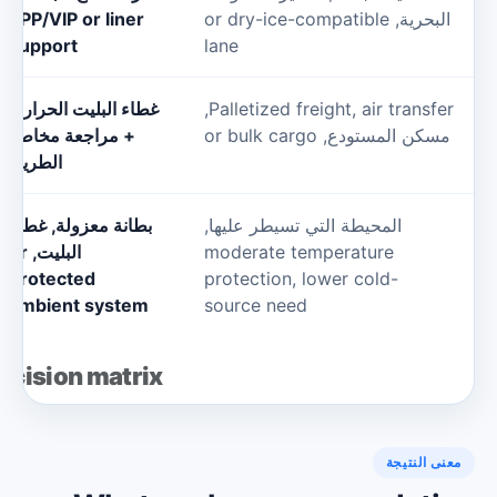
لبحرية,
or dry-ice-compatible
EPP/VIP or liner
support
lane
air transfe
,
Palletized freight
,
غطاء البليت الحراري
سكن المستودع,
or bulk cargo
+ مراجعة مخاطر
ck
الطريق
المحيطة التي تسيطر عليها,
بطانة معزولة, غطاء
moderate temperature
البليت,
or
ه
protected
protection
,
lower cold-
ambient system
source need
ly decision matrix
نى النتيجة