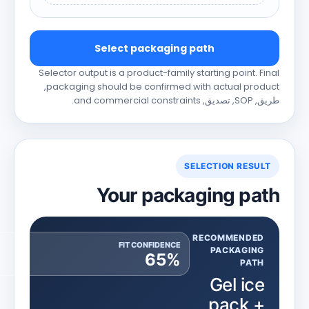
Select packaging path
Selector output is a product-family starting point
.
Final
,
packaging should be confirmed with actual product
طريق, SOP, تصديق,
and commercial constraints
.
SELECTION RESULT
Your packaging path
RECOMMENDED
FIT CONFIDENCE
PACKAGING
65%
PATH
Gel ice
pack +