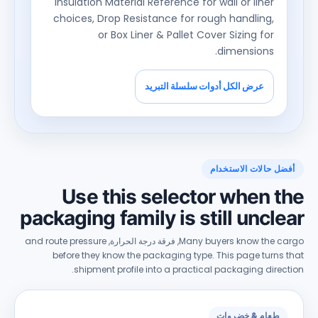
Insulation Material Reference for wall or liner
choices
,
Drop Resistance for rough handling
,
or Box Liner
&
Pallet Cover Sizing for
.
dimensions
عرض الكل أدوات سلسلة التبريد
ضل حالات الاستخدام
Use this selector when t
packaging family is still uncle
Many buyers know the c
, فرقة درجة الحرارة,
and route pressure
before they know the packaging type
.
This page turns 
.
shipment profile into a practical packaging direc
طعام & خضروات