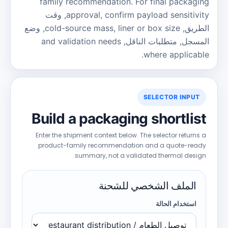
family recommendation
.
For final packagin
confirm payload sensitivit
,
approval
, وقت
لطريق,
liner or box size
,
cold-source mass
, وضع
لمسجل, متطلبات الناقل,
and validation needs
.
where applicabl
SELECTOR INPUT
Build a packaging shortlist
Enter the shipment context below
.
The selector returns a
product-family recommendation and a quote-ready
.
summary
,
not a validated thermal design
الملف الشخصي للشحنة
استخدام الحالة