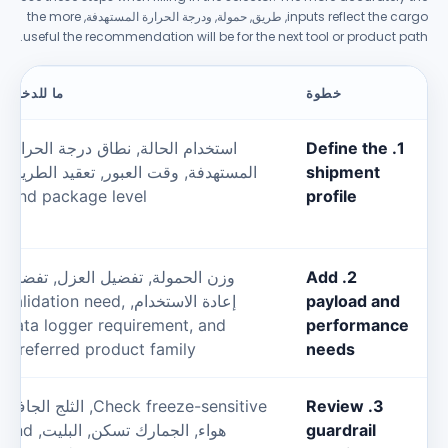
inputs reflect the c
, طريق, حمولة, ودرجة الحرارة المستهدفة,
the more
.
useful the recommendation will be for the next tool or product 
خطوة
ما للدخول
1.
Define the
استخدام الحالة, نطاق درجة الحرارة
shipment
المستهدفة, وقت العبور, تعقيد الطريق,
s
.
and package level
profile
2.
Add
وزن الحمولة, تفضيل العزل, تفضيل
ق
payload and
إعادة الاستخدام,
,
validation need
data logger requirement
,
and
performanc
.
preferred product family
needs
3.
Review
Check freeze-sensitive
, الثلج الجاف,
guardrail
هواء, الجمارك تسكن, البليت,
and