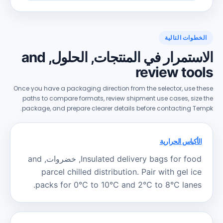
خطوات التالية
ستمرار في المنتجات, الحلول,
and
review too
Once you have a packaging direction from the selector
,
use t
paths to compare formats
,
review shipment use cases
,
siz
.
package
,
and prepare clearer details before contacting T
الأكياس الحرارية
Insulated delivery bags for food
, خضروات,
and
parcel chilled distribution
.
Pair with gel ice
.
packs for 0°C to 10°C and 2°C to 8°C lanes