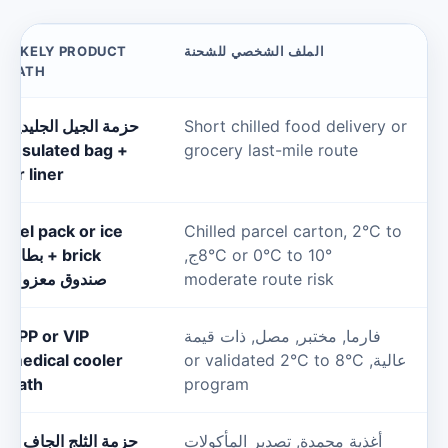
الملف الشخصي للشحنة
LIKELY PRODUCT
PATH
Short chilled food delivery o
حزمة الجيل الجليدية
اف
ed
insulated bag
+
grocery last-mile route
or liner
Gel pack or ice
Chilled parcel carton
, 2°
C to
°ج,
C to 10
°
C or 0
°
8
brick
+ بطانة
e
moderate route risk
صندوق معزولة
فارما, مختبر, مصل, ذات قيمة
EPP or VIP
الية,
C
°
C to 8
°
or validated 2
medical cooler
SOP, 
path
program
أغذية مجمدة, تصدير المأكولات
حزمة الثلج الجاف +