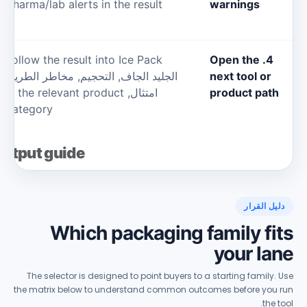
n
.
pharma/lab alerts in the result
warnings
,
Follow the result into Ice Pack
Open the
4.
next tool or
الجليد الجاف, التحجيم, مخاطر الطريق,
product pat
امتثال,
or the relevant product
.
category
and output guide
ل القرار
Which packaging family fi
your la
The selector is designed to point buyers to a starting family
the matrix below to understand common outcomes before you
.
the