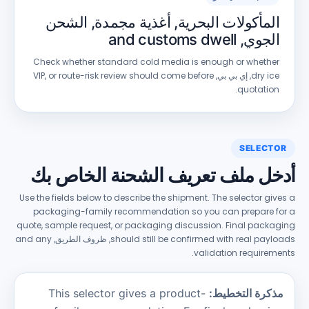
المأكولات البحرية, أغذية مجمدة, الشحن
الجوي,
and customs dwell
Check whether standard cold media is enough or whether
dry ice
, إي بي بي, VIP,
or route-risk review should come before
.
quotation
SELECT
خل ملف تعريف الشحنة الخاص بك
Use the fields below to describe the shipment
.
The selector giv
packaging-family recommendation so you can prepare f
quote
,
sample request
,
or packaging discussion
.
Final packa
should still be confirmed with real payl
, ظروف الطريق,
and any
.
validation requirem
ذكرة التخطيط:
This selector gives a product-