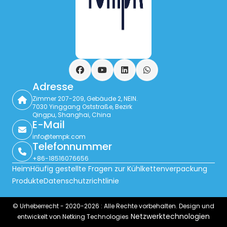
Facebook
YouTube
LinkedIn
WhatsApp
Adresse
Zimmer 207-209, Gebäude 2, NEIN.
7030 Yinggang Oststraße, Bezirk
Qingpu, Shanghai, China
E-Mail
info@tempk.com
Telefonnummer
+86-18516076656
Heim
Häufig gestellte Fragen zur Kühlkettenverpackung
Produkte
Datenschutzrichtlinie
© Urheberrecht - 2020-2026 : Alle Rechte vorbehalten. Design und
Netzwerktechnologien
entwickelt von Netking Technologies