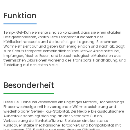
Funktion
Tempk Gel-Kühlelemente sind so konzipiert, dass sie einen stabilen
Halt gewährleisten, kontrollierte Temperatur während des
Kühlkettentransports und der kurzfristigen Lagerung. Sie nehmen
Wärme effizient auf und geben Kühlenergie nach und nach ab, trägt
zum Schutz temperaturempfindlicher Produkte wie Arzneimittel bei,
Impfungen, frisches Essen, und biotechnologische Materialien aus
thermischen Exkursionen während des Transports, Handhabung, und
Zustellung auf der letzten Meile.
Besonderheit
Diese Gel-Eisbeutel verwenden ein ungiftiges Material, Hochleistungs-
Phasenwechselgel mit hervorragender Wärmespeicherung und
wiederholbarer Gefrier-Tau-Stabilität. Der Flexible, Die auslaufsichere
Außenfolie schmiegt sich eng an das verpackte Gut an,
Verbesserung der Kontakteffizienz. Sie bieten eine konstante
Kühldauer, starke mechanische Haltbarkeit, und Kompatibilität mit
Isolierboxen, EPP-Behälter, und medizinische Kühlketten-