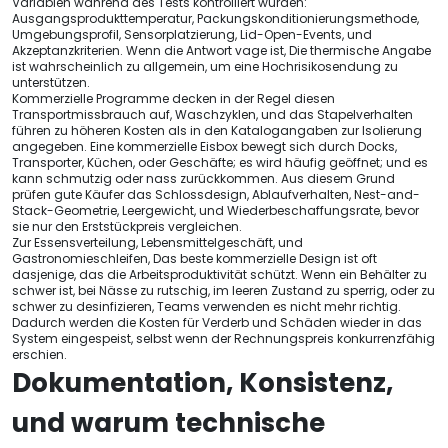
Variablen während des Tests kontrolliert wurden:
Ausgangsprodukttemperatur, Packungskonditionierungsmethode,
Umgebungsprofil, Sensorplatzierung, Lid-Open-Events, und
Akzeptanzkriterien. Wenn die Antwort vage ist, Die thermische Angabe
ist wahrscheinlich zu allgemein, um eine Hochrisikosendung zu
unterstützen.
Kommerzielle Programme decken in der Regel diesen
Transportmissbrauch auf, Waschzyklen, und das Stapelverhalten
führen zu höheren Kosten als in den Katalogangaben zur Isolierung
angegeben. Eine kommerzielle Eisbox bewegt sich durch Docks,
Transporter, Küchen, oder Geschäfte; es wird häufig geöffnet; und es
kann schmutzig oder nass zurückkommen. Aus diesem Grund
prüfen gute Käufer das Schlossdesign, Ablaufverhalten, Nest-and-
Stack-Geometrie, Leergewicht, und Wiederbeschaffungsrate, bevor
sie nur den Erststückpreis vergleichen.
Zur Essensverteilung, Lebensmittelgeschäft, und
Gastronomieschleifen, Das beste kommerzielle Design ist oft
dasjenige, das die Arbeitsproduktivität schützt. Wenn ein Behälter zu
schwer ist, bei Nässe zu rutschig, im leeren Zustand zu sperrig, oder zu
schwer zu desinfizieren, Teams verwenden es nicht mehr richtig.
Dadurch werden die Kosten für Verderb und Schäden wieder in das
System eingespeist, selbst wenn der Rechnungspreis konkurrenzfähig
erschien.
Dokumentation, Konsistenz,
und warum technische