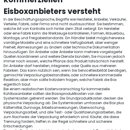
Eisboxanbieters versteht
In der Beschaffungssprache, Begriffe wie Hersteller, Anbieter, Verkäufer,
Verteiler, Fabrik, oder Firma sind nicht austauschbar. Sie bestimmen,
welche Art von Kontrolle sich hinter dem Zitat verbirgt. Ein Hersteller
oder eine Fabrik kann die Werkzeuge kontrollieren, Formen, Mauerbau,
Montage, und Freigabestandards. Ein Händler bietet möglicherweise
vorrätige Modelle und eine schnellere Verfügbarkeit, aber weniger
Freiheit, Abmessungen zu ändern oder technische Dokumentation
hinzuzufügen. Ein Anbieter oder Anbieter kann mehrere vorgelagerte
Quellen koordinieren und weitere Dienste bündeln, Sie müssen jedoch
immer noch wissen, welche Pflanze das Produkt tatsächlich herstellt.
Ein Anbieter darf herstellen, integrieren, oder Quelle aus mehreren
Fabriken. Das kann nützlich sein, wenn Sie Serviceflexibilität benötigen,
gemischte Verpackungsbestandteile, oder schnellere kommerzielle
Reaktion, aber man sollte trotzdem fragen, welche Fabrik die Box
eigentlich baut.
Bei einem realistischen Kostenvoranschlag für kommerzielle
Kühlboxanbieter sollten die Basisproduktkosten von den
Systemkosten getrennt werden. Die Grundproduktkosten decken die
physische Verpackung ab. Die Systemkosten umfassen die Box plus
Kältemittel, Dunnage, Arbeitsanweisungen, Überwachung,
Verpackungsarbeit, und alle Test- oder Qualifizierungsarbeiten, die
zum Nachweis der Verpackung erforderlich sind. Käufer, die diese
Trennung fordern, treffen in der Regel schnellere und sicherere
Entscheidungen.