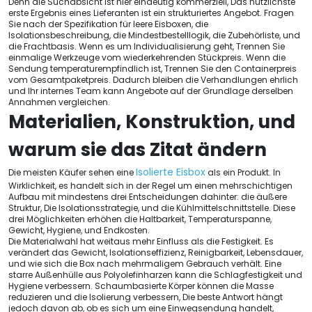
Denn die Suchabsicht ist hier eindeutig kommerziell, Das nützlichste
erste Ergebnis eines Lieferanten ist ein strukturiertes Angebot. Fragen
Sie nach der Spezifikation für leere Eisboxen, die
Isolationsbeschreibung, die Mindestbestelllogik, die Zubehörliste, und
die Frachtbasis. Wenn es um Individualisierung geht, Trennen Sie
einmalige Werkzeuge vom wiederkehrenden Stückpreis. Wenn die
Sendung temperaturempfindlich ist, Trennen Sie den Containerpreis
vom Gesamtpaketpreis. Dadurch bleiben die Verhandlungen ehrlich
und Ihr internes Team kann Angebote auf der Grundlage derselben
Annahmen vergleichen.
Materialien, Konstruktion, und
warum sie das Zitat ändern
Isolierte Eisbox
Die meisten Käufer sehen eine
als ein Produkt. In
Wirklichkeit, es handelt sich in der Regel um einen mehrschichtigen
Aufbau mit mindestens drei Entscheidungen dahinter: die äußere
Struktur, Die Isolationsstrategie, und die Kühlmittelschnittstelle. Diese
drei Möglichkeiten erhöhen die Haltbarkeit, Temperaturspanne,
Gewicht, Hygiene, und Endkosten.
Die Materialwahl hat weitaus mehr Einfluss als die Festigkeit. Es
verändert das Gewicht, Isolationseffizienz, Reinigbarkeit, Lebensdauer,
und wie sich die Box nach mehrmaligem Gebrauch verhält. Eine
starre Außenhülle aus Polyolefinharzen kann die Schlagfestigkeit und
Hygiene verbessern. Schaumbasierte Körper können die Masse
reduzieren und die Isolierung verbessern, Die beste Antwort hängt
jedoch davon ab, ob es sich um eine Einwegsendung handelt,