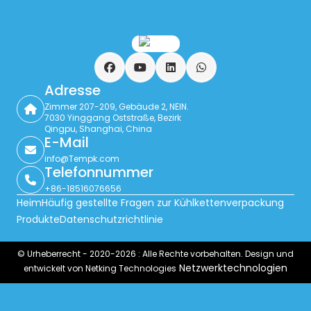
Facebook
YouTube
LinkedIn
WhatsApp
Adresse
Zimmer 207-209, Gebäude 2, NEIN.
7030 Yinggang Oststraße, Bezirk
Qingpu, Shanghai, China
E-Mail
info@Tempk.com
Telefonnummer
+86-18516076656
Heim
Häufig gestellte Fragen zur Kühlkettenverpackung
Produkte
Datenschutzrichtlinie
© Urheberrecht - 2020-2026 : Alle Rechte vorbehalten. Design und
Netzwerktechnologien
entwickelt von Netking Technologies