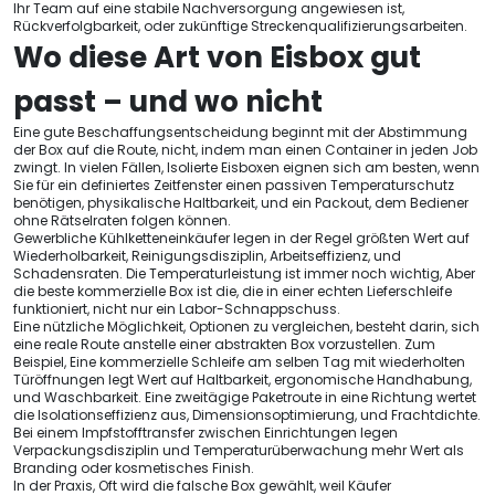
Ihr Team auf eine stabile Nachversorgung angewiesen ist,
Rückverfolgbarkeit, oder zukünftige Streckenqualifizierungsarbeiten.
Wo diese Art von Eisbox gut
passt – und wo nicht
Eine gute Beschaffungsentscheidung beginnt mit der Abstimmung
der Box auf die Route, nicht, indem man einen Container in jeden Job
zwingt. In vielen Fällen, Isolierte Eisboxen eignen sich am besten, wenn
Sie für ein definiertes Zeitfenster einen passiven Temperaturschutz
benötigen, physikalische Haltbarkeit, und ein Packout, dem Bediener
ohne Rätselraten folgen können.
Gewerbliche Kühlketteneinkäufer legen in der Regel größten Wert auf
Wiederholbarkeit, Reinigungsdisziplin, Arbeitseffizienz, und
Schadensraten. Die Temperaturleistung ist immer noch wichtig, Aber
die beste kommerzielle Box ist die, die in einer echten Lieferschleife
funktioniert, nicht nur ein Labor-Schnappschuss.
Eine nützliche Möglichkeit, Optionen zu vergleichen, besteht darin, sich
eine reale Route anstelle einer abstrakten Box vorzustellen. Zum
Beispiel, Eine kommerzielle Schleife am selben Tag mit wiederholten
Türöffnungen legt Wert auf Haltbarkeit, ergonomische Handhabung,
und Waschbarkeit. Eine zweitägige Paketroute in eine Richtung wertet
die Isolationseffizienz aus, Dimensionsoptimierung, und Frachtdichte.
Bei einem Impfstofftransfer zwischen Einrichtungen legen
Verpackungsdisziplin und Temperaturüberwachung mehr Wert als
Branding oder kosmetisches Finish.
In der Praxis, Oft wird die falsche Box gewählt, weil Käufer