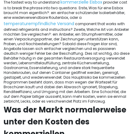
kommerzielle Eisbox
The fastest way to understand
provider cost
is to break the phrase into two questions
. Erste, Was für eine Eisbox
braucht man eigentlich?: ein einfacher schützender Isolierbehälter,
eine wiederverwendbare Routenbox, oder a
temperaturempfindliche Versand
component that works with
defined refrigerants and instructions
? Zweite, Welche Art von Anbieter
möchten Sie vergleichen?: ein Anbieter, ein Strumpfvermittler, oder
einen Verpackungspartner, der Zeichnungen unterstützen kann,
Proben, und Nachbestellungen? Sobald diese Fragen klar sind,
Angebote lassen sich einfacher vergleichen und es passieren
deutlich weniger Fehler bei der Beschaffung. Dies ist wichtig, da diese
Behälter häufig in der gesamten Restaurantversorgung verwendet
werden, Lebensmittelauffüllung, zentrale Küchenverteilung,
Gastronomie, Essenslieferung, und andere stark frequentierte
Handelsrouten, auf denen Container geöffnet werden, gereinigt,
gestapelt, und wiederverwendet. Das Hauptrisiko bei kommerziellen
Programmen besteht darin, dass man wegen der Wartezeit für
Broschüren kauft und dabei den Abwasch ignoriert, Stapelung,
Renditeeffizienz, und Umgang mit den Arbeitern. Eine Schachtel, die
auf dem Papier billiger aussieht, kann mehr kosten, wenn sie einmal
zerbricht, Lecks, oder es verschwendet Platz im Fahrzeug.
Was der Markt normalerweise
unter den Kosten des
kommerziellen