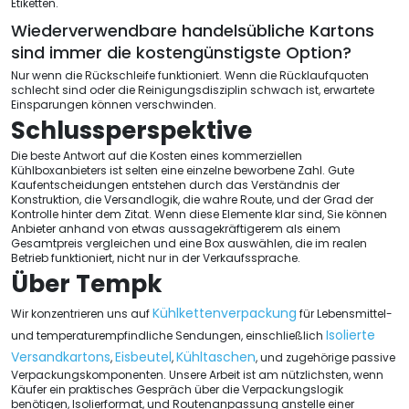
Etiketten.
Wiederverwendbare handelsübliche Kartons
sind immer die kostengünstigste Option?
Nur wenn die Rückschleife funktioniert. Wenn die Rücklaufquoten
schlecht sind oder die Reinigungsdisziplin schwach ist, erwartete
Einsparungen können verschwinden.
Schlussperspektive
Die beste Antwort auf die Kosten eines kommerziellen
Kühlboxanbieters ist selten eine einzelne beworbene Zahl. Gute
Kaufentscheidungen entstehen durch das Verständnis der
Konstruktion, die Versandlogik, die wahre Route, und der Grad der
Kontrolle hinter dem Zitat. Wenn diese Elemente klar sind, Sie können
Anbieter anhand von etwas aussagekräftigerem als einem
Gesamtpreis vergleichen und eine Box auswählen, die im realen
Betrieb funktioniert, nicht nur in der Verkaufssprache.
Über Tempk
Kühlkettenverpackung
Wir konzentrieren uns auf
für Lebensmittel-
Isolierte
und temperaturempfindliche Sendungen, einschließlich
Versandkartons
Eisbeutel
Kühltaschen
,
,
, und zugehörige passive
Verpackungskomponenten. Unsere Arbeit ist am nützlichsten, wenn
Käufer ein praktisches Gespräch über die Verpackungslogik
benötigen, Isolierformat, und Routenanpassung anstelle einer