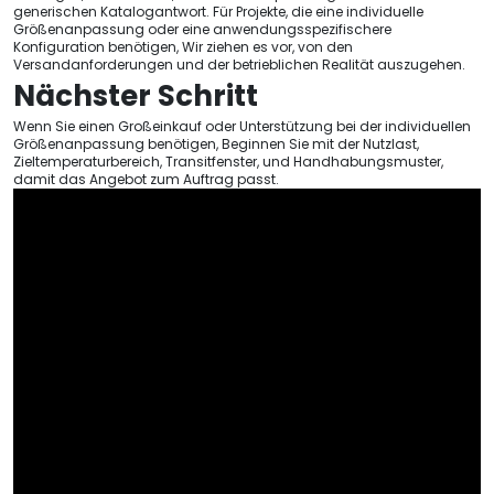
generischen Katalogantwort. Für Projekte, die eine individuelle
Größenanpassung oder eine anwendungsspezifischere
Konfiguration benötigen, Wir ziehen es vor, von den
Versandanforderungen und der betrieblichen Realität auszugehen.
Nächster Schritt
Wenn Sie einen Großeinkauf oder Unterstützung bei der individuellen
Größenanpassung benötigen, Beginnen Sie mit der Nutzlast,
Zieltemperaturbereich, Transitfenster, und Handhabungsmuster,
damit das Angebot zum Auftrag passt.