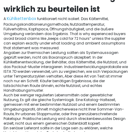
wirklich zu beurteilen ist
Kühlkettenbox
A
funktioniert nicht isoliert. Das Kältemittel,
Packungskonditionierungsmethode, Nutzlasttemperatur,
Füllverhältnis, Kopfspace, Öffnungshäufigkeit, und die äußere
Umgebung verändern das Ergebnis.
That is why experienced buyers
avoid broad claims like „keeps cold for
72
hours“ unless the supplier
can explain exactly under what loading and ambient assumptions
that statement was measured
.
Angaben zur thermischen Leistung sollten als Systemaussagen
geprüft werden, nicht als Boxanspruch akzeptiert. In der
Kühlkettenentwicklung, der Behälter, das Kältemittel, die Nutzlast, und
das Packout-Muster interagieren. Industrieentwicklungsprotokolle wie
ISTA 7D werden verwendet, um zu vergleichen, wie sich Verpackungen
unter Temperaturzyklen verhalten, Aber diese Art von Test ist immer
noch nur ein Schritt. Käufer benötigen Ergebnisse, die der
tatsächlichen Route ähneln, echte Nutzlast, und echtes
Handhabungsmuster.
Auch bei weniger regulierten Lebensmitteln oder gewerblicher
Nutzung, Es gilt die gleiche Systemlogik. Eine Katalog-Haltezeit,
gemessen mit einer bestimmten Nutzlast und einem bestimmten
Umgebungsprofil, ähnelt möglicherweise nicht Ihrer Sommer-Van-
Route, Ihr urbanes Stoppmuster, oder Ihre grenzüberschreitende
Paketspur. Praktische Leistung wird durch streckenbewusstes Design
erzielt, nicht aus einem generischen Datenblatt kopiert.
Ein seriöser Lieferant sollte in der Lage sein zu erklären, welche