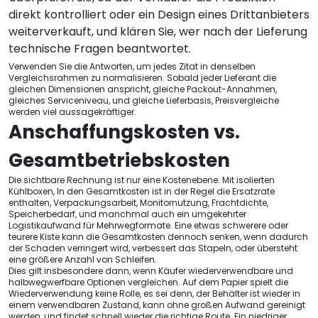
direkt kontrolliert oder ein Design eines Drittanbieters
weiterverkauft, und klären Sie, wer nach der Lieferung
technische Fragen beantwortet.
Verwenden Sie die Antworten, um jedes Zitat in denselben
Vergleichsrahmen zu normalisieren. Sobald jeder Lieferant die
gleichen Dimensionen anspricht, gleiche Packout-Annahmen,
gleiches Serviceniveau, und gleiche Lieferbasis, Preisvergleiche
werden viel aussagekräftiger.
Anschaffungskosten vs.
Gesamtbetriebskosten
Die sichtbare Rechnung ist nur eine Kostenebene. Mit isolierten
Kühlboxen, In den Gesamtkosten ist in der Regel die Ersatzrate
enthalten, Verpackungsarbeit, Monitornutzung, Frachtdichte,
Speicherbedarf, und manchmal auch ein umgekehrter
Logistikaufwand für Mehrwegformate. Eine etwas schwerere oder
teurere Kiste kann die Gesamtkosten dennoch senken, wenn dadurch
der Schaden verringert wird, verbessert das Stapeln, oder übersteht
eine größere Anzahl von Schleifen.
Dies gilt insbesondere dann, wenn Käufer wiederverwendbare und
halbwegwerfbare Optionen vergleichen. Auf dem Papier spielt die
Wiederverwendung keine Rolle, es sei denn, der Behälter ist wieder in
einem verwendbaren Zustand, kann ohne großen Aufwand gereinigt
werden, und findet schnell wieder die richtige Route. Ein niedriger