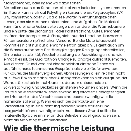
rückgabefähig, oder irgendwo dazwischen.
Sie sollten auch das Schalenmaterial vom Isolationssystem trennen.
Ein Käufer kann sich auf Polyethylen konzentrieren, Polypropylen, EVP,
EPS, Polyurethan, oder VIP, da diese Wörter in Anführungszeichen
stehen, aber sie machen unterschiedliche Aufgaben. Ein Material
kann für die harte Außenseite sorgen, ein anderer die Wärmebarriere,
und ein Drittel die Dichtungs- oder Polsterschicht. Gute Lieferanten
erklären den kompletten Aufbau, nicht nur der Headline-Harzname.
Für temperaturempfindlichen Versand, Bei der Materialauswahl
kommt es nicht nur auf die Wärmeleitfähigkeit an. Es geht auch um
die Wasseraufnahme, Beständigkeit gegen Reinigungschemikalien,
Dimensionsstabilität, Wiederherstellung der Auswirkungen, und wie
einfach es ist, die Qualität von Charge zu Charge aufrechtzuerhalten.
Aus diesem Grund verdient eine scheinbar einfache Eisbox ein
ausführlicheres technisches Gespräch, als viele Käufer erwarten.
Für Käufer, die Muster vergleichen, Abmessungen allein reichen nicht
aus. Zwei Boxen mit ähnlicher Außengröße können sich aufgrund der
Wandstärke stark im nutzbaren Laderaum unterscheiden,
Eckverstärkung, und Deckeldesign stehlen Volumen anders. Wenn die
Route eine wiederholte Wiederverwendung erfordert, Schlagfestigkeit
und Haltbarkeit des Verschlusses sind ebenso wichtig wie die
nominale Isolierung. Wenn es sich bei der Route um eine
Paketverteilung in eine Richtung handelt, Würfeleffizienz und
Leergewicht können wichtiger sein. Aus diesem Grund sollte die
materielle Sprache immer an das Betriebsmodell gebunden sein,
nicht als Marketingetikett behandelt.
Wie die thermische Leistung