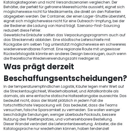
Katalogkategorien und nicht Versandszenarien vergleichen. Der
Behälter, der perfekt für gefrorene Meeresfrüchte aussieht, eignet sich
möglicherweise nicht für Medikamente, die direkt an den Patienten
abgegeben werden. Der Container, der einen Lager-Shuttle übersteht,
eignet sich möglicherweise nicht für eine Outreach-Impfung, bei der
der Bediener die Ladung von Hand trägt. Szenario-First-Sourcing
reduziert diese Fehler.
Gewerbliche Einkäufer sollten das Verpackungsprogramm auch auf
das Streckennetz abbilden. Eine städtische Lieferschleife mit
Rückgabe am selben Tag unterstützt möglicherweise ein schwereres
wiederverwendbares Format. Eine regionale Route mit ungewisser
Rückwärtslogistik könnte ein anderes Design bevorzugen, auch wenn
die theoretische Wiederverwendungszahl niedriger ist.
Was prägt derzeit
Beschaffungsentscheidungen?
In der temperaturempfindlichen Logistik, Käufer legen mehr Wert auf
die Streckentauglichkeit, Wiederholbarkeit, und Abfallkontrolle als
damals, als eine einfache statische Haltezeitangabe ausreichte. Das
bedeutet nicht, dass der Markt plötzlich in jedem Fall die
fortschrittlichste Verpackung will. Das bedeutet, dass die Teams
versuchen, falsche Sparsamkeit zu vermeiden. Sie wollen weniger
beschädigte Sendungen, weniger überbaute Packouts, bessere
Nutzung des Palettenplatzes, und vorhersehbarere Bestellung.
Dieser Wandel verändert die Lieferantenbewertung. Anbieter, die die
Katalogsprache nur wiederholen können, haben tendenziell