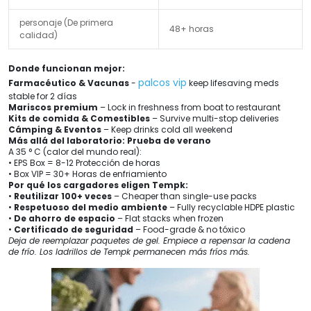
personaje (De primera
48+ horas
calidad)
Donde funcionan mejor:
palcos vip
Farmacéutico & Vacunas
-
keep lifesaving meds
stable for
2 días
Mariscos premium
– Lock in freshness from boat to restaurant
Kits de comida & Comestibles
– Survive multi-stop deliveries
Cámping & Eventos
– Keep drinks cold all weekend
Más allá del laboratorio: Prueba de verano
A 35 ° C (calor del mundo real):
• EPS Box = 8-12 Protección de horas
• Box VIP = 30+ Horas de enfriamiento
Por qué los cargadores eligen Tempk:
•
Reutilizar 100+ veces
– Cheaper than single-use packs
•
Respetuoso del medio ambiente
– Fully recyclable HDPE plastic
•
De ahorro de espacio
– Flat stacks when frozen
•
Certificado de seguridad
– Food-grade
& no tóxico
Deja de reemplazar paquetes de gel. Empiece a repensar la cadena
de frío. Los ladrillos de Tempk permanecen más fríos más.