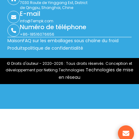
7030 Route de Yinggang Est, District
de Qingpu, Shanghai, Chine
E-mail
info@Tempk.com
Numéro de téléphone
+86-18516076656
Maison
FAQ sur les emballages sous chaîne du froid
Produits
politique de confidentialité
© Droits d'auteur - 2020-2026 : Tous droits réservés. Conception et
Technologies de mise
développement par Netking Technologies
en réseau