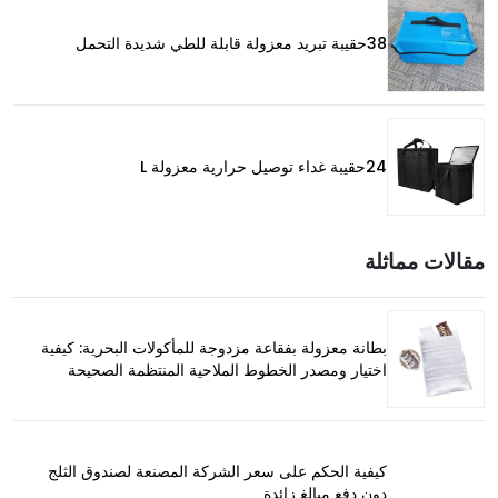
38حقيبة تبريد معزولة قابلة للطي شديدة التحمل
24حقيبة غداء توصيل حرارية معزولة L
مقالات مماثلة
بطانة معزولة بفقاعة مزدوجة للمأكولات البحرية: كيفية
اختيار ومصدر الخطوط الملاحية المنتظمة الصحيحة
كيفية الحكم على سعر الشركة المصنعة لصندوق الثلج
دون دفع مبالغ زائدة