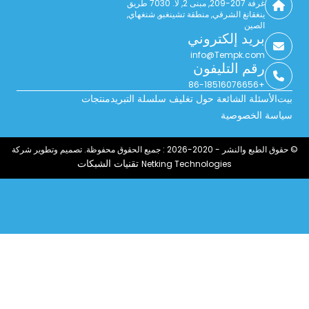
غرفة 207-209, مبنى 2, لا. 7030 طريق
ينغقانغ الشرقي, منطقة تشينغبو, شنغهاي,
الصين
بريد إلكتروني
info@Tempk.com
رقم التليفون
+86-18516076656
بيت
الأسئلة الشائعة حول تغليف سلسلة التبريد
منتجات
سياسة الخصوصية
© حقوق الطبع والنشر - 2020-2026 : جميع الحقوق محفوظة. تصميم وتطوير شركة
تقنيات الشبكات
Netking Technologies