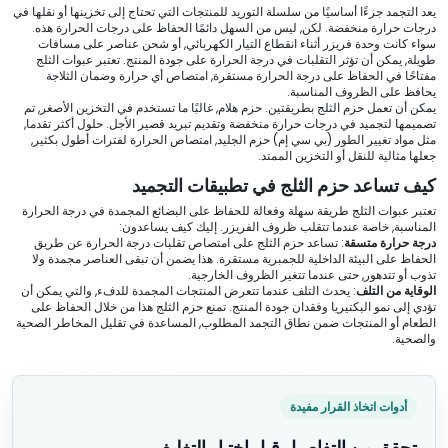
يعد التجمد جزءًا أساسيًا من سلسلة التوريد للمنتجات التي تحتاج إلى تخزينها أو نقلها في
درجات حرارة منخفضة. لكن, ليس من السهل دائمًا الحفاظ على درجات الحرارة هذه.
سواء كانت وحدة فريزر أثناء انقطاع التيار الكهربائي, أو شحن عناصر على مسافات
طويلة, يمكن أن تؤثر التقلبات في درجة الحرارة على جودة المنتج. تعتبر عبوات الثلج
مفتاحًا في الحفاظ على درجة الحرارة مستقرة, امتصاص أي حرارة وضمان الثلاجة
يحافظ على الظروف المناسبة.
يمكن أن تعمل حزم الثلج بطريقتين. حزم هلام, غالبًا ما تستخدم في التخزين الأصغر, تم
تصميمها لتجميد في درجات حرارة منخفضة وتقديم تبريد قصير الأجل. حلول أكثر تقدما,
مثل مواد تغيير الطور (بي سي إم) حزم الجليد, امتصاص الحرارة لفترات أطول بكثير,
جعلها مثالية للنقل أو التخزين الممتد.
كيف تساعد حزم الثلج في تطبيقات التجميد
تعتبر عبوات الثلج طريقة سهلة وفعالة للحفاظ على البضائع المجمدة في درجة الحرارة
المناسبة, خاصة عندما تتقلب ظروف الفريزر. إليك كيف يساعدون:
درجة حرارة متسقة
: تساعد حزم الثلج على امتصاص تقلبات درجة الحرارة عن طريق
الحفاظ على البيئة الداخلية للجمبرية مستقرة. هذا يضمن أن تبقى العناصر مجمدة ولا
تذوب أو تتدهور, حتى عندما تتغير الظروف الخارجية.
الوقاية من التلف
: يحدث التلف عندما تتعرض المنتجات المجمدة للدفء, والتي يمكن أن
تؤدي إلى نمو البكتيريا وفقدان جودة المنتج. تمنع حزم الثلج هذا من خلال الحفاظ على
الطعام أو المنتجات ضمن نطاق التجمد المطلوب, المساعدة في تقليل المخاطر الصحية
والصحية.
أدوات اتخاذ القرار مفيدة
تحقق من التفاصيل قبل اختيار التغليف