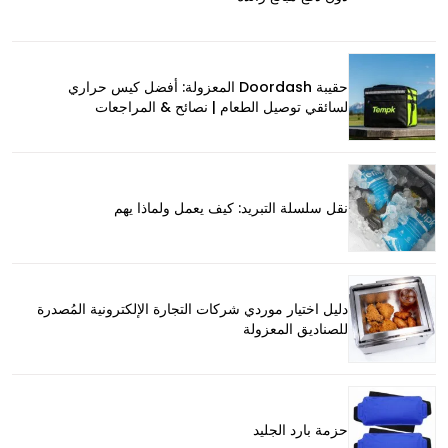
حقيبة Doordash المعزولة: أفضل كيس حراري
لسائقي توصيل الطعام | نصائح & المراجعات
نقل سلسلة التبريد: كيف يعمل ولماذا يهم
دليل اختيار موردي شركات التجارة الإلكترونية المُصدرة
للصناديق المعزولة
حزمة بارد الجليد