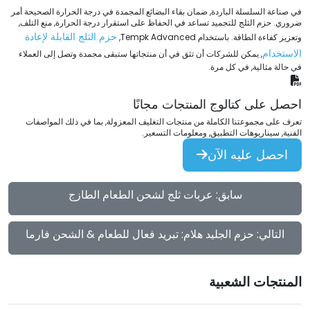
في صناعة السلسلة الباردة, ضمان بقاء البضائع المجمدة في درجة الحرارة الصحيحة أمر
ضروري. حزم الثلج للتجميد تساعد في الحفاظ على استقرار درجة الحرارة, منع التلف,
حزم الثلج القابلة لإعادة
وتعزيز كفاءة الطاقة. باستخدام Tempk Advanced,
الاستخدام
, يمكن للشركات أن تثق في أن منتجاتها ستبقى مجمدة وتصل إلى العملاء
في حالة مثالية, في كل مرة.
احصل على كتالوج المنتجات مجانًا
تعرف على مجموعتنا الكاملة من منتجات التغليف المعزولة, بما في ذلك المواصفات
الفنية, سيناريوهات التطبيق, ومعلومات التسعير.
احصل عليه الآن
سابق: عربات ثلج لشحن الطعام الطازج
التالي: حزم الجليد هلام: تبريد فعال للطعام & الشحن فارما
المنتجات الشعبية