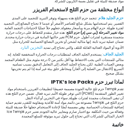
مواد صديقة للبيئة في تقليل بصمة الكربون للشركة.
أنواع مختلفة من حزم الثلج لاستخدام الفريزر
حزم الجليد هلام
: تتجمد حزم الثلج هذه بسهولة وتوفر التبريد للتجميد على المدى
القصير. يتم استخدامها بشكل شائع للعناصر الأصغر أو عندما لا تحتاج البضائع إلى التجميد
لفترة طويلة. حزم الهلام مرنة وبأسعار معقولة, جعلهم حلاً عمليًا لاحتياجات التجمد العامة.
مواد تغيير المرحلة (بي سي إم) حزم الثلج
: هذه خيار متقدم للحفاظ على درجات حرارة
متجمدة مستقرة لفترات أطول. حزم PCM تغير حالتها المادية في درجات حرارة محددة,
ضمان عملية تبريد ثابتة.
إنها مثالية لشحن أو تخزين البضائع الحساسة للحرارة مثل
التخزين البارد
الأدوية أو المواد الغذائية القابلة للتلف والتي تحتاج إلى تمديد
.
الجليد الجاف
: يستخدم الجليد الجاف لمتطلبات درجات الحرارة المنخفضة للغاية. إنه
مثالي للمنتجات التي يجب الاحتفاظ بها أقل بكثير من 0 درجة مئوية, مثل الطعام المجمد
وبعض العينات الطبية. لكن, يحتاج الجليد الجاف إلى التعامل الدقيق بسبب تساميه
السريع (الانتقال من الصلبة إلى الغاز) ومخاطر خلق بيئة غير آمنة إذا لم يتم تخزينها
بشكل صحيح.
لماذا تبرز حزم IPTK’s Ice Packs
تقدم Tempk حزم ثلج عالية الجودة مصممة خصيصًا لتطبيقات الفريزر, باستخدام مواد
تغيير الطور المتقدمة (PCMS) التي توفر طويلة الأمد, تبريد فعال. تضمن حزم الثلج هذه
أن تبقى المنتجات مجمدة لفترات طويلة, سواء في التخزين أو أثناء النقل.
حزم الثلج في Tempk مصنوعة من دائمة, مواد آمنة للأغذية ومقاومة للثقب, تقديم حماية
إضافية للمنتجات الحساسة. وهي مصممة أيضًا لإعادة الاستخدام, جعلها حلًا صديقة للبيئة
وفعالة من حيث التكلفة. مع اختبار صارم ومعايير عالية الجودة, تعتبر حزم Ice Tempk
الخيار المثالي للشركات التي تحتاج إلى حلول تبريد موثوقة للسلع المجمدة.
خاتمة