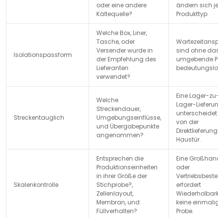
oder eine andere
ändern sich j
Kältequelle?
Produkttyp.
Welche Box, Liner,
Tasche, oder
Wartezeitans
Versender wurde in
sind ohne da
Isolationspassform
der Empfehlung des
umgebende P
Lieferanten
bedeutungslo
verwendet?
Eine Lager-zu
Welche
Lager-Lieferu
Streckendauer,
unterscheidet
Streckentauglich
Umgebungseinflüsse,
von der
und Übergabepunkte
Direktlieferun
angenommen?
Haustür.
Entsprechen die
Eine Großhan
Produktionseinheiten
oder
in ihrer Größe der
Vertriebsbeste
Skalenkontrolle
Stichprobe?,
erfordert
Zellenlayout,
Wiederholbarke
Membran, und
keine einmali
Füllverhalten?
Probe.