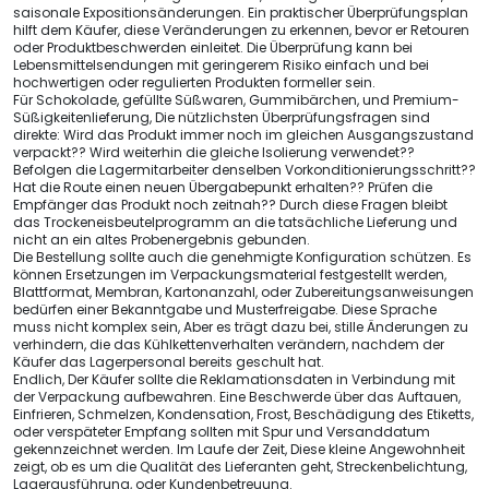
saisonale Expositionsänderungen. Ein praktischer Überprüfungsplan
hilft dem Käufer, diese Veränderungen zu erkennen, bevor er Retouren
oder Produktbeschwerden einleitet. Die Überprüfung kann bei
Lebensmittelsendungen mit geringerem Risiko einfach und bei
hochwertigen oder regulierten Produkten formeller sein.
Für Schokolade, gefüllte Süßwaren, Gummibärchen, und Premium-
Süßigkeitenlieferung, Die nützlichsten Überprüfungsfragen sind
direkte: Wird das Produkt immer noch im gleichen Ausgangszustand
verpackt?? Wird weiterhin die gleiche Isolierung verwendet??
Befolgen die Lagermitarbeiter denselben Vorkonditionierungsschritt??
Hat die Route einen neuen Übergabepunkt erhalten?? Prüfen die
Empfänger das Produkt noch zeitnah?? Durch diese Fragen bleibt
das Trockeneisbeutelprogramm an die tatsächliche Lieferung und
nicht an ein altes Probenergebnis gebunden.
Die Bestellung sollte auch die genehmigte Konfiguration schützen. Es
können Ersetzungen im Verpackungsmaterial festgestellt werden,
Blattformat, Membran, Kartonanzahl, oder Zubereitungsanweisungen
bedürfen einer Bekanntgabe und Musterfreigabe. Diese Sprache
muss nicht komplex sein, Aber es trägt dazu bei, stille Änderungen zu
verhindern, die das Kühlkettenverhalten verändern, nachdem der
Käufer das Lagerpersonal bereits geschult hat.
Endlich, Der Käufer sollte die Reklamationsdaten in Verbindung mit
der Verpackung aufbewahren. Eine Beschwerde über das Auftauen,
Einfrieren, Schmelzen, Kondensation, Frost, Beschädigung des Etiketts,
oder verspäteter Empfang sollten mit Spur und Versanddatum
gekennzeichnet werden. Im Laufe der Zeit, Diese kleine Angewohnheit
zeigt, ob es um die Qualität des Lieferanten geht, Streckenbelichtung,
Lagerausführung, oder Kundenbetreuung.