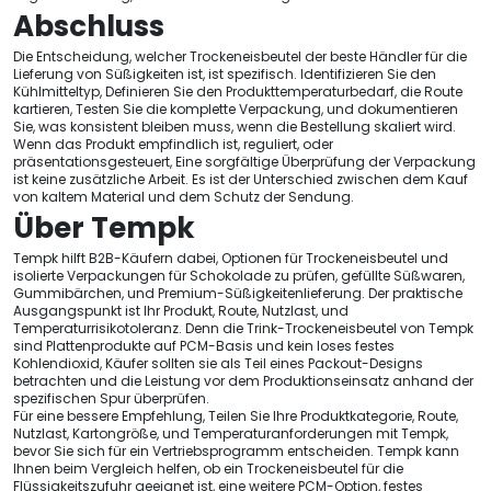
Abschluss
Die Entscheidung, welcher Trockeneisbeutel der beste Händler für die
Lieferung von Süßigkeiten ist, ist spezifisch. Identifizieren Sie den
Kühlmitteltyp, Definieren Sie den Produkttemperaturbedarf, die Route
kartieren, Testen Sie die komplette Verpackung, und dokumentieren
Sie, was konsistent bleiben muss, wenn die Bestellung skaliert wird.
Wenn das Produkt empfindlich ist, reguliert, oder
präsentationsgesteuert, Eine sorgfältige Überprüfung der Verpackung
ist keine zusätzliche Arbeit. Es ist der Unterschied zwischen dem Kauf
von kaltem Material und dem Schutz der Sendung.
Über Tempk
Tempk hilft B2B-Käufern dabei, Optionen für Trockeneisbeutel und
isolierte Verpackungen für Schokolade zu prüfen, gefüllte Süßwaren,
Gummibärchen, und Premium-Süßigkeitenlieferung. Der praktische
Ausgangspunkt ist Ihr Produkt, Route, Nutzlast, und
Temperaturrisikotoleranz. Denn die Trink-Trockeneisbeutel von Tempk
sind Plattenprodukte auf PCM-Basis und kein loses festes
Kohlendioxid, Käufer sollten sie als Teil eines Packout-Designs
betrachten und die Leistung vor dem Produktionseinsatz anhand der
spezifischen Spur überprüfen.
Für eine bessere Empfehlung, Teilen Sie Ihre Produktkategorie, Route,
Nutzlast, Kartongröße, und Temperaturanforderungen mit Tempk,
bevor Sie sich für ein Vertriebsprogramm entscheiden. Tempk kann
Ihnen beim Vergleich helfen, ob ein Trockeneisbeutel für die
Flüssigkeitszufuhr geeignet ist, eine weitere PCM-Option, festes