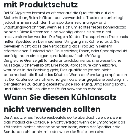
mit Produktschutz
Bei Süßigkeiten kommt es oft eher auf die Qualität als auf die
Sicherheit an, Beim Lufttransport verwendetes Trockeneis unterliegt
jedoch immer noch den Transportkennzeichnungs- und
Entlüftungsvorschriften, wenn es sich um echtes festes Kohlendioxid
handelt. Diese Referenzen sind wichtig, aber sie sollten nicht
missverstanden werden. Die Regeln für den Transport von Trockeneis
helfen Spediteuren beim sicheren Umgang mit Kohlendioxid. Sie
beweisen nicht, dass die Verpackung das Produkt in seinem
erforderlichen Zustand hält. Ein Mediziner, Essen, oder Spezialprodukt
benötigt noch eine eigene produktspezifische Prüfung.
Die gleiche Grenze gilt für Lieferantendokumente. Eine wesentliche
Aussage, Sicherheitsblatt, Eine Produktbroschüre kann erklären,
worum es in der Packung geht, Dies qualifiziert jedoch nicht
automatisch die Route des Käufers. Wenn die Sendung empfindlich
ist, Der Käufer sollte sich erkundigen, ob die angegebene Leistung mit
der gleichen Zuladung getestet wurde, Isolierung, Umgebungsprofil,
und Kriterien erfüllen, die der Käufer verwenden möchte.
Wann Sie diesen Kühlansatz
nicht verwenden sollten
Der Ansatz eines Trockeneisbeutels sollte überdacht werden, wenn
das Produkt die Kältequelle nicht verträgt, wenn der Empfänger das
Kältemittel nicht sicher handhaben kann, wenn der Spediteur die
Sendung nicht annimmt, oder wenn der Bestellung eine