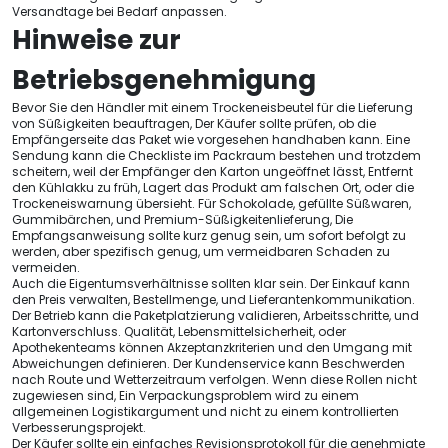
Versandtage bei Bedarf anpassen.
Hinweise zur
Betriebsgenehmigung
Bevor Sie den Händler mit einem Trockeneisbeutel für die Lieferung
von Süßigkeiten beauftragen, Der Käufer sollte prüfen, ob die
Empfängerseite das Paket wie vorgesehen handhaben kann. Eine
Sendung kann die Checkliste im Packraum bestehen und trotzdem
scheitern, weil der Empfänger den Karton ungeöffnet lässt, Entfernt
den Kühlakku zu früh, Lagert das Produkt am falschen Ort, oder die
Trockeneiswarnung übersieht. Für Schokolade, gefüllte Süßwaren,
Gummibärchen, und Premium-Süßigkeitenlieferung, Die
Empfangsanweisung sollte kurz genug sein, um sofort befolgt zu
werden, aber spezifisch genug, um vermeidbaren Schaden zu
vermeiden.
Auch die Eigentumsverhältnisse sollten klar sein. Der Einkauf kann
den Preis verwalten, Bestellmenge, und Lieferantenkommunikation.
Der Betrieb kann die Paketplatzierung validieren, Arbeitsschritte, und
Kartonverschluss. Qualität, Lebensmittelsicherheit, oder
Apothekenteams können Akzeptanzkriterien und den Umgang mit
Abweichungen definieren. Der Kundenservice kann Beschwerden
nach Route und Wetterzeitraum verfolgen. Wenn diese Rollen nicht
zugewiesen sind, Ein Verpackungsproblem wird zu einem
allgemeinen Logistikargument und nicht zu einem kontrollierten
Verbesserungsprojekt.
Der Käufer sollte ein einfaches Revisionsprotokoll für die genehmigte