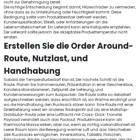
nicht zur Genehmigung bereit.
Die richtige Entscheidung beginnt damit, Hitzeschäden zu vermeiden,
ohne dass es zu Unterkühlung oder Feuchtigkeit kommt. Diese
Bedingung sollte vom Produktbesitzer definiert werden,
Kundenspezifikation, Etikett, oder Anforderungen an die
Lebensmittelsicherheit. Ein Lieferant kann eine Kaltquelle empfehlen,
Der Lieferant sollte jedoch die akzeptable Produkttemperatur nicht
erraten.
Erstellen Sie die Order Around-
Route, Nutzlast, und
Handhabung
Sobald der Temperaturbedarf klar ist, Der nächste Schritt ist die
Route. Planen Sie Sommerrouten, Präsentation in einer Geschenkbox,
Kondensationsbarrieren, Zeitpunkt der Lieferung, und
Kundenanweisungen zum Auspacken. Die Route sollte so detailliert
aufgeschrieben werden, dass ersichtlich ist, wo Wärme eindringt und
wo die Handhabung den Rucksack stören kann. Eine Route mit einer
Direktlieferung weist ein anderes Risikoprofil auf als eine Multistop-
Distributor-Route oder eine Luftfracht mit Cross-Dock-Transfer.
Payload verändert auch das Packout. Produktmasse kann als
thermische Masse wirken, aber nur, wenn es richtig vorkonditioniert ist.
Leerer Raum kann die Bewegung warmer Luft und das Verschieben
des Rucksacks ermöglichen. Innenkartons, Tabletts, Flaschen,
Fläschchen, Beutel, und Geschenkverpackungen verändern alle die