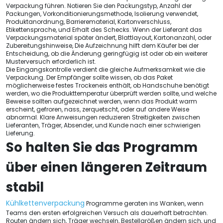
Verpackung führen. Notieren Sie den Packungstyp, Anzahl der
Packungen, Vorkonditionierungsmethode, Isolierung verwendet,
Produktanordnung, Barrierematerial, Kartonverschluss,
Etikettensprache, und Erhalt des Schecks. Wenn der Lieferant das
Verpackungsmaterial später ändert, Blattlayout, Kartonanzahl, oder
Zubereitungshinweise, Die Aufzeichnung hilft dem Käufer bei der
Entscheidung, ob die Änderung geringfügig ist oder ob ein weiterer
Musterversuch erforderlich ist.
Die Eingangskontrolle verdient die gleiche Aufmerksamkeit wie die
Verpackung. Der Empfänger sollte wissen, ob das Paket
möglicherweise festes Trockeneis enthält, ob Handschuhe benötigt
werden, wo die Produkttemperatur überprüft werden sollte, und welche
Beweise sollten aufgezeichnet werden, wenn das Produkt warm
erscheint, gefroren, nass, zerquetscht, oder auf andere Weise
abnormal. Klare Anweisungen reduzieren Streitigkeiten zwischen
Lieferanten, Träger, Absender, und Kunde nach einer schwierigen
Lieferung.
So halten Sie das Programm
über einen längeren Zeitraum
stabil
Kühlkettenverpackung
Programme geraten ins Wanken, wenn
Teams den ersten erfolgreichen Versuch als dauerhaft betrachten.
Routen ändern sich, Träger wechseln, Bestellgrößen ändern sich, und