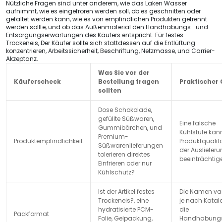
Nützliche Fragen sind unter anderem, wie das Laken Wasser
aufnimmt, wie es eingefroren werden soll, ob es geschnitten oder
gefaltet werden kann, wie es von empfindlichen Produkten getrennt
werden sollte, und ob das Außenmaterial den Handhabungs- und
Entsorgungserwartungen des Käufers entspricht. Für festes
Trockeneis, Der Käufer sollte sich stattdessen auf die Entlüftung
konzentrieren, Arbeitssicherheit, Beschriftung, Netzmasse, und Carrier-
Akzeptanz.
Was Sie vor der
Käuferscheck
Bestellung fragen
Praktischer
sollten
Dose Schokolade,
gefüllte Süßwaren,
Eine falsche
Gummibärchen, und
Kühlstufe kan
Premium-
Produktempfindlichkeit
Produktqualitä
Süßwarenlieferungen
der Ausliefer
tolerieren direktes
beeinträchtig
Einfrieren oder nur
Kühlschutz?
Ist der Artikel festes
Die Namen var
Trockeneis?, eine
je nach Katal
hydratisierte PCM-
die
Packformat
Folie, Gelpackung,
Handhabungs