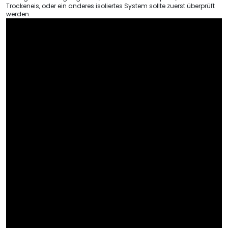
Trockeneis, oder ein anderes isoliertes System sollte zuerst überprüft
werden.