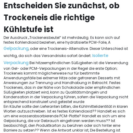
Entscheiden Sie zunächst, ob
Trockeneis die richtige
Kühlstufe ist
Der Ausdruck „Trockeneisbeutel“ ist mehrdeutig. Es kann sich auf
festes Kohlendioxid beziehen, eine hydratisierte PCM-Folie, A
Gelpackung
, oder eine Trockeneis-Alternative. Dieser Unterschied ist
Isolierte
wichtig, da sich das Versandrisiko sofort ändert.
Verpackung
Bei hitzeempfindlichen Süßigkeiten ist die Verwendung
von Gel- oder PCM-Verpackungen in der Regel die erste Option;
Trockeneis kommt möglicherweise nur für bestimmte
Anwendungsfälle bei extremer Hitze oder gefrorenen Desserts mit
Anweisungen zur Trennung und Handhabung in Betracht. Festes
Trockeneis, das in der Nähe von Schokolade oder empfindlichen
Süßigkeiten platziert wird, kann zu Qualitätsmängeln und
Kondensation in der Verpackung führen, sofern die Verpackung nicht
entsprechend konstruiert und getestet wurde
Ein Käufer sollte den Lieferanten bitten, die Kühlmittelidentität in klaren
Worten aufzuschreiben. Ist es festes Kohlendioxid?? Handelt es sich
um eine wasserabsorbierende PCM-Platte? Handelt es sich um eine
Gelpackung, die vor Gebrauch eingefroren werden muss?? Ist
beabsichtigt, den Produktkarton zu berühren oder sich hinter eine
Barriere zu setzen?? Wenn die Antwort unklar ist, Die Bestellung ist