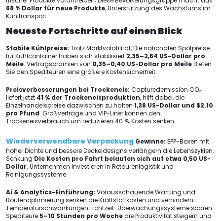
frischer Produkte vorantreiben; Diese Bevölkerungsgruppe macht aus
68 % Dollar für neue Produkte
, Unterstützung des Wachstums im
Kühltransport.
Neueste Fortschritte auf einen Blick
Stabile Kühlpreise:
Trotz Marktvolatilität, Die nationalen Spotpreise
für Kühlcontainer haben sich stabilisiert
2,35–2,64 US-Dollar pro
Meile
. Vertragsprämien von
0,35–0,40 US-Dollar pro Meile
Bieten
Sie den Spediteuren eine größere Kostensicherheit.
Preisverbesserungen bei Trockeneis:
Capturedemission CO₂
liefert jetzt
41 % der Trockeneisproduktion
, hilft dabei, die
Einzelhandelspreise dazwischen zu halten
1,38 US-Dollar und $2.10
pro Pfund
. Großverträge und VIP-Liner können den
Trockeneisverbrauch um reduzieren 40 %, Kosten senken.
Wiederverwendbare Verpackung
Gewinne:
EPP-Boxen mit
hoher Dichte und bessere Deckeldesigns verlängern die Lebenszyklen,
Senkung
Die Kosten pro Fahrt belaufen sich auf etwa 0,50 US-
Dollar
. Unternehmen investieren in Retourenlogistik und
Reinigungssysteme.
Ai & Analytics-Einführung:
Vorausschauende Wartung und
Routenoptimierung senken die Kraftstoffkosten und verhindern
Temperaturschwankungen. Echtzeit-Überwachungssysteme sparen
Spediteure
5–10 Stunden pro Woche
die Produktivität steigern und