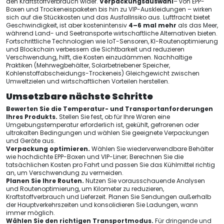
den Kraftstoffverbrauch wider.
Verpackungsauswahl
– von EPP-
Boxen und Trockeneispaketen bis hin zu VIP-Auskleidungen – wirken
sich auf die Stückkosten und das Ausfallrisiko aus. Luftfracht bietet
Geschwindigkeit, ist aber kostenintensiv
4–6 mal mehr
als das Meer,
während Land- und Seetransporte wirtschaftliche Alternativen bieten.
Fortschrittliche Technologien wie IoT-Sensoren, KI-Routenoptimierung
und Blockchain verbessern die Sichtbarkeit und reduzieren
Verschwendung, hilft, die Kosten einzudämmen. Nachhaltige
Praktiken (Mehrwegbehälter, Solarbetriebener Speicher,
Kohlenstoffabscheidungs-Trockeneis) Gleichgewicht zwischen
Umweltzielen und wirtschaftlichen Vorteilen herstellen.
Umsetzbare nächste Schritte
Bewerten Sie die Temperatur- und Transportanforderungen
Ihres Produkts.
Stellen Sie fest, ob für Ihre Waren eine
Umgebungstemperatur erforderlich ist, gekühlt, gefrorenen oder
ultrakalten Bedingungen und wählen Sie geeignete Verpackungen
und Geräte aus.
Verpackung optimieren.
Wählen Sie wiederverwendbare Behälter
wie hochdichte EPP-Boxen und VIP-Liner; Berechnen Sie die
tatsächlichen Kosten pro Fahrt und passen Sie das Kühlmittel richtig
an, um Verschwendung zu vermeiden.
Planen Sie Ihre Routen.
Nutzen Sie vorausschauende Analysen
und Routenoptimierung, um Kilometer zu reduzieren,
Kraftstoffverbrauch und Lieferzeit. Planen Sie Sendungen außerhalb
der Hauptverkehrszeiten und konsolidieren Sie Ladungen, wann
immer möglich.
Wählen Sie den richtigen Transportmodus.
Für dringende und