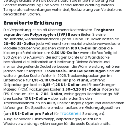
Verträge stabilisieren die Kosten. Durch die Implementierung von
Echtzeitüberwachung und vorausschauender Wartung werden
Temperaturschwankungen verhindert, Reduzierung von Verderb und
behördlichen Strafen.
Erweiterte Erklärung
Die Verpackung ist ein oft übersehener Kostenfaktor.
Tragbares
expandiertes Polypropylen (EVP) Boxen
Bieten Sie eine
dauerhafte, wiederverwendbare Option. Kleine EPP-Boxen kosten ca
20–50 US-Dollar
jede, während kommerzielle wiederverwendbare
Modelle darüber hinausgehen können
100 US-Dollar
, aber die
Kosten pro Fahrt sinken um
0,50 US-Dollar
wenn die Box fertig ist
300 Zyklen. Die Auswahl der richtigen Dichte und Wandstärke
beeinflusst die Haltbarkeit und Isolierung: Dickere Wände und
ineinandergreifende Deckel verbessern die Wärmeleistung, erhöhen
jedoch den Stückpreis.
Trockeneis- und Gelpackungen
sind ein
weiterer großer Kostenfaktor. In 2025, Trockeneispackungen im
Einzelhandel für
1,38–2,10 US-Dollar pro Pfund
, während
Gelpackungen kosten
0,85–1,25 US-Dollar
und PhaseChange-
Material (PCM) Packungen kosten
2,50–3,20 US-Dollar
. Kosten für
EPS-Schaum-Kits
4–7 US-Dollar
, wohingegen Hochleistungs-VIP-
Liner kosten
13 US-Dollar+
aber schneiden Sie den
Trockeneisverbrauch ab
40 %
, Einsparungen gegenüber wiederholten
Lieferungen. Die Spediteure erheben außerdem Gefahrgutgebühren
Trockeneis
(um
8 US-Dollar pro Paket
für
Sendungen).
Ausgleichender Kühlmitteltyp, Verpackungsqualität und
Wiederverwendungszyklen sorgen für die beste Kapitalrendite.