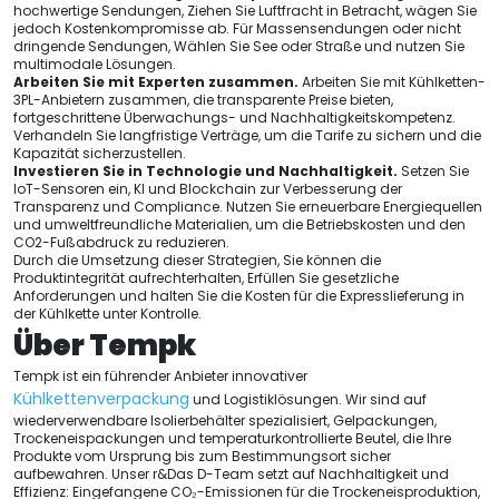
hochwertige Sendungen, Ziehen Sie Luftfracht in Betracht, wägen Sie
jedoch Kostenkompromisse ab. Für Massensendungen oder nicht
dringende Sendungen, Wählen Sie See oder Straße und nutzen Sie
multimodale Lösungen.
Arbeiten Sie mit Experten zusammen.
Arbeiten Sie mit Kühlketten-
3PL-Anbietern zusammen, die transparente Preise bieten,
fortgeschrittene Überwachungs- und Nachhaltigkeitskompetenz.
Verhandeln Sie langfristige Verträge, um die Tarife zu sichern und die
Kapazität sicherzustellen.
Investieren Sie in Technologie und Nachhaltigkeit.
Setzen Sie
IoT-Sensoren ein, KI und Blockchain zur Verbesserung der
Transparenz und Compliance. Nutzen Sie erneuerbare Energiequellen
und umweltfreundliche Materialien, um die Betriebskosten und den
CO2-Fußabdruck zu reduzieren.
Durch die Umsetzung dieser Strategien, Sie können die
Produktintegrität aufrechterhalten, Erfüllen Sie gesetzliche
Anforderungen und halten Sie die Kosten für die Expresslieferung in
der Kühlkette unter Kontrolle.
Über Tempk
Tempk ist ein führender Anbieter innovativer
Kühlkettenverpackung
und Logistiklösungen. Wir sind auf
wiederverwendbare Isolierbehälter spezialisiert, Gelpackungen,
Trockeneispackungen und temperaturkontrollierte Beutel, die Ihre
Produkte vom Ursprung bis zum Bestimmungsort sicher
aufbewahren. Unser r&Das D-Team setzt auf Nachhaltigkeit und
Effizienz: Eingefangene CO₂-Emissionen für die Trockeneisproduktion,