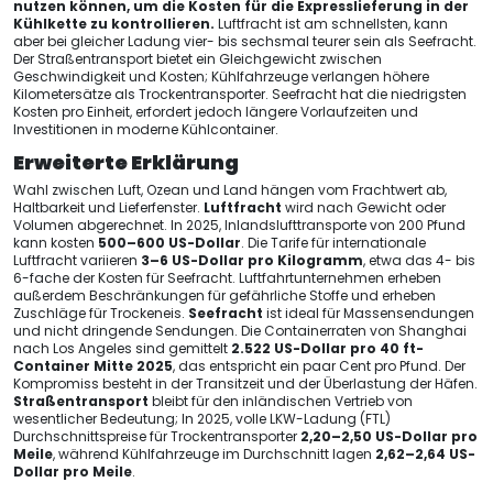
nutzen können, um die Kosten für die Expresslieferung in der
Kühlkette zu kontrollieren.
Luftfracht ist am schnellsten, kann
aber bei gleicher Ladung vier- bis sechsmal teurer sein als Seefracht.
Der Straßentransport bietet ein Gleichgewicht zwischen
Geschwindigkeit und Kosten; Kühlfahrzeuge verlangen höhere
Kilometersätze als Trockentransporter. Seefracht hat die niedrigsten
Kosten pro Einheit, erfordert jedoch längere Vorlaufzeiten und
Investitionen in moderne Kühlcontainer.
Erweiterte Erklärung
Wahl zwischen Luft, Ozean und Land hängen vom Frachtwert ab,
Haltbarkeit und Lieferfenster.
Luftfracht
wird nach Gewicht oder
Volumen abgerechnet. In 2025, Inlandslufttransporte von 200 Pfund
kann kosten
500–600 US-Dollar
. Die Tarife für internationale
Luftfracht variieren
3–6 US-Dollar pro Kilogramm
, etwa das 4- bis
6-fache der Kosten für Seefracht. Luftfahrtunternehmen erheben
außerdem Beschränkungen für gefährliche Stoffe und erheben
Zuschläge für Trockeneis.
Seefracht
ist ideal für Massensendungen
und nicht dringende Sendungen. Die Containerraten von Shanghai
nach Los Angeles sind gemittelt
2.522 US-Dollar pro 40 ft-
Container Mitte 2025
, das entspricht ein paar Cent pro Pfund. Der
Kompromiss besteht in der Transitzeit und der Überlastung der Häfen.
Straßentransport
bleibt für den inländischen Vertrieb von
wesentlicher Bedeutung; In 2025, volle LKW-Ladung (FTL)
Durchschnittspreise für Trockentransporter
2,20–2,50 US-Dollar pro
Meile
, während Kühlfahrzeuge im Durchschnitt lagen
2,62–2,64 US-
Dollar pro Meile
.