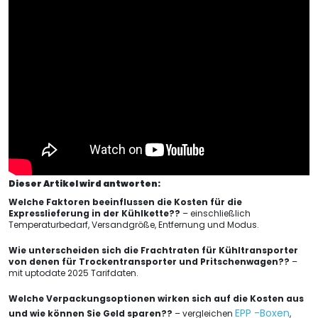
Dieser Artikel wird antworten:
Welche Faktoren beeinflussen die Kosten für die
Expresslieferung in der Kühlkette??
– einschließlich
Temperaturbedarf, Versandgröße, Entfernung und Modus.
Wie unterscheiden sich die Frachtraten für Kühltransporter
von denen für Trockentransporter und Pritschenwagen??
–
mit uptodate 2025 Tarifdaten.
Welche Verpackungsoptionen wirken sich auf die Kosten aus
EPP -Boxen
und wie können Sie Geld sparen??
– vergleichen
,