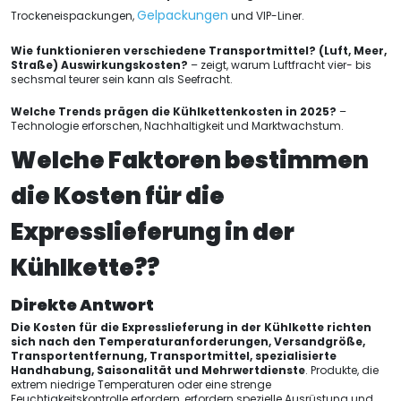
Gelpackungen
Trockeneispackungen,
und VIP-Liner.
Wie funktionieren verschiedene Transportmittel? (Luft, Meer,
Straße) Auswirkungskosten?
– zeigt, warum Luftfracht vier- bis
sechsmal teurer sein kann als Seefracht.
Welche Trends prägen die Kühlkettenkosten in 2025?
–
Technologie erforschen, Nachhaltigkeit und Marktwachstum.
Welche Faktoren bestimmen
die Kosten für die
Expresslieferung in der
Kühlkette??
Direkte Antwort
Die Kosten für die Expresslieferung in der Kühlkette richten
sich nach den Temperaturanforderungen, Versandgröße,
Transportentfernung, Transportmittel, spezialisierte
Handhabung, Saisonalität und Mehrwertdienste
. Produkte, die
extrem niedrige Temperaturen oder eine strenge
Feuchtigkeitskontrolle erfordern, erfordern spezielle Ausrüstung und