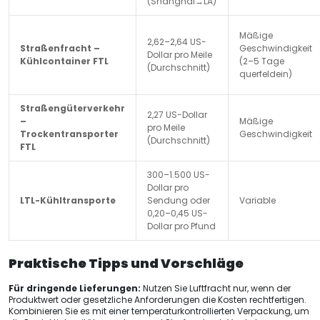
(Shanghai→LA)
Mäßige
2,62–2,64 US-
Straßenfracht –
Geschwindigkeit
Dollar pro Meile
Kühlcontainer FTL
(2–5 Tage
(Durchschnitt)
querfeldein)
Straßengüterverkehr
2,27 US-Dollar
–
Mäßige
pro Meile
Trockentransporter
Geschwindigkeit
(Durchschnitt)
FTL
300–1.500 US-
Dollar pro
LTL-Kühltransporte
Sendung oder
Variable
0,20–0,45 US-
Dollar pro Pfund
Praktische Tipps und Vorschläge
Für dringende Lieferungen:
Nutzen Sie Luftfracht nur, wenn der
Produktwert oder gesetzliche Anforderungen die Kosten rechtfertigen.
Kombinieren Sie es mit einer temperaturkontrollierten Verpackung, um