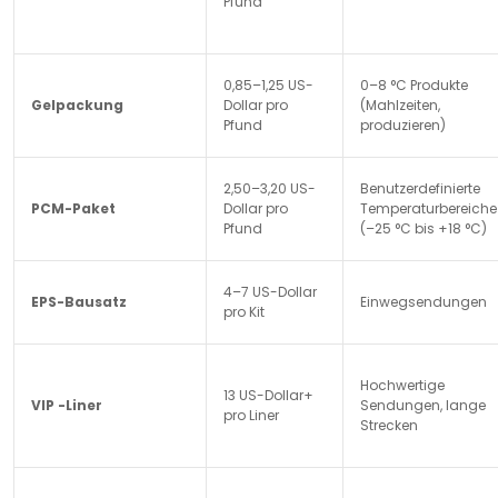
Pfund
0,85–1,25 US-
0–8 °C Produkte
Gelpackung
Dollar pro
(Mahlzeiten,
Pfund
produzieren)
2,50–3,20 US-
Benutzerdefinierte
PCM-Paket
Dollar pro
Temperaturbereiche
Pfund
(–25 °C bis +18 °C)
4–7 US-Dollar
EPS-Bausatz
Einwegsendungen
pro Kit
Hochwertige
13 US-Dollar+
VIP -Liner
Sendungen, lange
pro Liner
Strecken