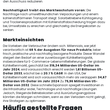
den Ausschuss reduzieren.
Nachhaltigkeit treibt das Marktwachstum voran:
Die
Nachfrage nach umweltfreundlichen Verpackungen und einem
kohlenstoffärmeren Transport steigt. Solarbetriebene Kühllagerung
und Trockeneisproduktion mit Kohlenstoffabscheidung tragen dazu
bei, Umweltziele zu erreichen und gleichzeitig die Energiekosten zu
senken.
Markteinsichten
Die Vorlieben der Verbraucher ändern sich. Millennials, wer jetzt
verantwortlich ist
68 % der Ausgaben für neue Produkte
, lieber
frisch, praktische und nachhaltig bezogene Produkte. Dieser Wandel
steigert den Bedarf an einer zuverlässigen Kühlkettenlogistik,
insbesondere für E-Commerce-Lebensmittellieferungen. Der globale
Kühlkettenmarkt, geschätzt bei
316,34 Milliarden US-Dollar im
Jahr 2024
, wird voraussichtlich erreicht werden
1,61 Billionen US-
Dollar 2033
, wächst bei a
20.1 % CAGR
. In den USA, Der
Kühlkettenmarkt wird sich voraussichtlich mehr als verdoppeln
34,67
Milliarden US-Dollar im Jahr 2024
Zu
75,96 Milliarden US-
Dollar von 2032
. Diese schnelle Expansion spiegelt Investitionen in
die Infrastruktur wider, Technologie und nachhaltige Lösungen.
Jedoch, Steigende Betriebskosten und Ausrüstungsengpässe
könnten die Margen schmälern, wenn es den Verladern nicht gelingt,
ihre Strategien zu optimieren.
Häufig gestellte Fragen