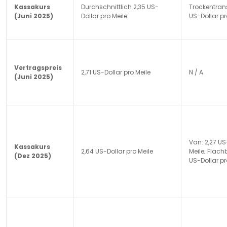
Kassakurs
Durchschnittlich 2,35 US-
Trockentrans
(Juni 2025)
Dollar pro Meile
US-Dollar pr
Vertragspreis
2,71 US-Dollar pro Meile
N / A
(Juni 2025)
Van: 2,27 US
Kassakurs
2,64 US-Dollar pro Meile
Meile; Flachb
(Dez 2025)
US-Dollar pr