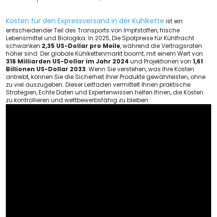
Kosten für den Expressversand in der Kühlkette
ist ein
entscheidender Teil des Transports von Impfstoffen, frische
Lebensmittel und Biologika. In 2025, Die Spotpreise für Kühlfracht
schwanken
2,35 US-Dollar pro Meile
, während die Vertragsraten
höher sind. Der globale Kühlkettenmarkt boomt, mit einem Wert von
316 Milliarden US-Dollar im Jahr 2024
und Projektionen von
1,61
Billionen US-Dollar 2033
. Wenn Sie verstehen, was Ihre Kosten
antreibt, können Sie die Sicherheit Ihrer Produkte gewährleisten, ohne
zu viel auszugeben. Dieser Leitfaden vermittelt Ihnen praktische
Strategien, Echte Daten und Expertenwissen helfen Ihnen, die Kosten
zu kontrollieren und wettbewerbsfähig zu bleiben.