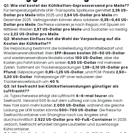
Q1: Wie viel kostet der Kühlketten-Expressversand pro Meile??
Für temperaturgeführte LKW-Transporte, Spotkurse gemittelt
2,35 US-
Dollar pro Meile
Mitte 2025 und
2,64 US-Dollar pro Meile
im
Dezember 2025. Vertragsraten können etwa addieren
0,35–0,40 US-
Dollar pro Meile
. Die Preise variieren je nach Region, mit Spuren im
Mittleren Westen
2,97 US-Dollar pro Meile
und Südosten so niedrig
wie
2,22 US-Dollar pro Meile
.
Q2: Welchen Einfluss hat die Wahl der Verpackung auf die
Kosten der Kühlkette??
Die Verpackung bestimmt die Isolierleistung, Kühlmittelbedarf und
Wiederverwendbarkeit. Klein
EPP-Boxen kosten 20–50 US-Dollar
und wiederverwendbare Modelle vorbei
100 US-Dollar
, aber die
Kosten pro Fahrt können um sinken
0,50 US-Dollar
mit mehreren
Zyklen. Sortiment an Trockeneispackungen
1,38–2,10 US-Dollar pro
Pfund
, Gelpackungen
0,85–1,25 US-Dollar
, und PCM-Pakete
2,50–
3,20 US-Dollar
. Höherpreisige VIP-Liner reduzieren den
Trockeneisverbrauch um
40 %
.
Q3: Ist Seefracht bei Kühlkettensendungen günstiger als
Luftfracht??
Ja. Typischerweise erfolgt die Luftfracht
4–6-mal teurer
als
Seefracht. Versand 500 lb auf dem Luftweg von Los Angeles nach
New York kann mehr kosten
2.000 US-Dollar
, während die gleiche
Ladung per LKW kosten könnte
500–700 US-Dollar
. Die Preise für
Seefrachtcontainer von Shanghai nach Los Angeles sind
durchschnittlich
2.522 US-Dollar pro 40-Fuß-Container
In 2025.
Jedoch, Seefracht erfordert längere Laufzeiten und zuverlässige
Kühlcontainer.