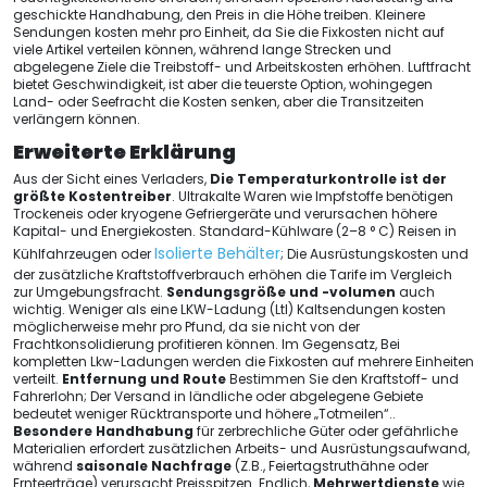
geschickte Handhabung, den Preis in die Höhe treiben. Kleinere
Sendungen kosten mehr pro Einheit, da Sie die Fixkosten nicht auf
viele Artikel verteilen können, während lange Strecken und
abgelegene Ziele die Treibstoff- und Arbeitskosten erhöhen. Luftfracht
bietet Geschwindigkeit, ist aber die teuerste Option, wohingegen
Land- oder Seefracht die Kosten senken, aber die Transitzeiten
verlängern können.
Erweiterte Erklärung
Aus der Sicht eines Verladers,
Die Temperaturkontrolle ist der
größte Kostentreiber
. Ultrakalte Waren wie Impfstoffe benötigen
Trockeneis oder kryogene Gefriergeräte und verursachen höhere
Kapital- und Energiekosten. Standard-Kühlware (2–8 ° C) Reisen in
Isolierte Behälter
Kühlfahrzeugen oder
; Die Ausrüstungskosten und
der zusätzliche Kraftstoffverbrauch erhöhen die Tarife im Vergleich
zur Umgebungsfracht.
Sendungsgröße und -volumen
auch
wichtig. Weniger als eine LKW-Ladung (Ltl) Kaltsendungen kosten
möglicherweise mehr pro Pfund, da sie nicht von der
Frachtkonsolidierung profitieren können. Im Gegensatz, Bei
kompletten Lkw-Ladungen werden die Fixkosten auf mehrere Einheiten
verteilt.
Entfernung und Route
Bestimmen Sie den Kraftstoff- und
Fahrerlohn; Der Versand in ländliche oder abgelegene Gebiete
bedeutet weniger Rücktransporte und höhere „Totmeilen“..
Besondere Handhabung
für zerbrechliche Güter oder gefährliche
Materialien erfordert zusätzlichen Arbeits- und Ausrüstungsaufwand,
während
saisonale Nachfrage
(Z.B., Feiertagstruthähne oder
Ernteerträge) verursacht Preisspitzen. Endlich,
Mehrwertdienste
wie