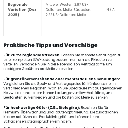
Regionale
Mittlerer Westen: 2,97 US-
Variation (Dez
Dollar pro Meile; Südosten:
N / A
2025)
2,22 US-Dollar pro Meile
Praktische Tipps und Vorschläge
Für kurze regionale Strecken:
Fassen Sie mehrere Sendungen zu
einer kompletten LKW-Ladung zusammen, um die Fixkosten zu
verteilen. Verhandeln Sie in der Nebensaison Vertragstarife, um
niedrigere Gebühren pro Meile zu erzielen.
Für grenzüberschreitende oder mehrstaatliche Sendungen:
Vergleichen Sie die Spot- und Vertragspreise für Kühlcontainer in
verschiedenen Regionen. Wählen Sie Spediteure mit ausgewogenen
Netzwerken und einem hohen Ladungs-zu-Lkw-Verhältnis, um
Leerfahrten zu vermeiden und die Kosten pro Meile zu senken.
Für hochwertige Güter (Z.B., Biologika):
Bezahlen Sie für
Premium-Überwachung und Routenoptimierung. Die zusätzlichen
Kosten schützen die Produktintegrität und können teure
Schadensersatzansprüche verhindern.