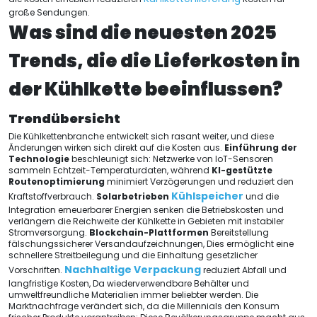
große Sendungen.
Was sind die neuesten 2025
Trends, die die Lieferkosten in
der Kühlkette beeinflussen?
Trendübersicht
Die Kühlkettenbranche entwickelt sich rasant weiter, und diese
Änderungen wirken sich direkt auf die Kosten aus.
Einführung der
Technologie
beschleunigt sich: Netzwerke von IoT-Sensoren
sammeln Echtzeit-Temperaturdaten, während
KI-gestützte
Routenoptimierung
minimiert Verzögerungen und reduziert den
Kühlspeicher
Kraftstoffverbrauch.
Solarbetrieben
und die
Integration erneuerbarer Energien senken die Betriebskosten und
verlängern die Reichweite der Kühlkette in Gebieten mit instabiler
Stromversorgung.
Blockchain-Plattformen
Bereitstellung
fälschungssicherer Versandaufzeichnungen, Dies ermöglicht eine
schnellere Streitbeilegung und die Einhaltung gesetzlicher
Nachhaltige Verpackung
Vorschriften.
reduziert Abfall und
langfristige Kosten, Da wiederverwendbare Behälter und
umweltfreundliche Materialien immer beliebter werden. Die
Marktnachfrage verändert sich, da die Millennials den Konsum