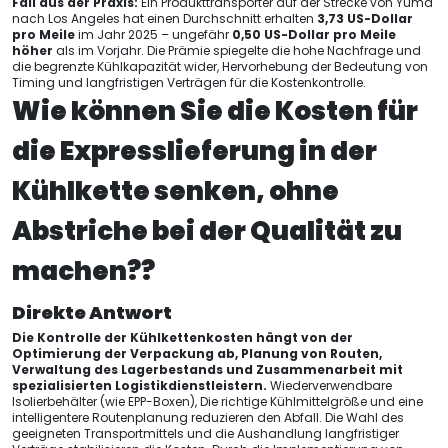
Fall aus der Praxis:
Ein Produkttransporter auf der Strecke von Yuma
nach Los Angeles hat einen Durchschnitt erhalten
3,73 US-Dollar
pro Meile
im Jahr 2025 – ungefähr
0,50 US-Dollar pro Meile
höher
als im Vorjahr. Die Prämie spiegelte die hohe Nachfrage und
die begrenzte Kühlkapazität wider, Hervorhebung der Bedeutung von
Timing und langfristigen Verträgen für die Kostenkontrolle.
Wie können Sie die Kosten für
die Expresslieferung in der
Kühlkette senken, ohne
Abstriche bei der Qualität zu
machen??
Direkte Antwort
Die Kontrolle der Kühlkettenkosten hängt von der
Optimierung der Verpackung ab, Planung von Routen,
Verwaltung des Lagerbestands und Zusammenarbeit mit
spezialisierten Logistikdienstleistern.
Wiederverwendbare
Isolierbehälter (wie EPP-Boxen), Die richtige Kühlmittelgröße und eine
intelligentere Routenplanung reduzieren den Abfall. Die Wahl des
geeigneten Transportmittels und die Aushandlung langfristiger