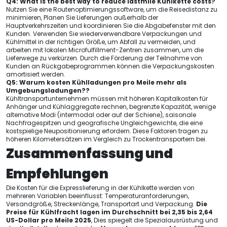
Q4:
What is the best way to reduce lastmile Kühlkette costs
?
Nutzen Sie eine Routenoptimierungssoftware, um die Reisedistanz zu
minimieren, Planen Sie Lieferungen außerhalb der
Hauptverkehrszeiten und koordinieren Sie die Abgabefenster mit den
Kunden. Verwenden Sie wiederverwendbare Verpackungen und
Kühlmittel in der richtigen Größe, um Abfall zu vermeiden, und
arbeiten mit lokalen Microfulfillment-Zentren zusammen, um die
Lieferwege zu verkürzen. Durch die Förderung der Teilnahme von
Kunden an Rückgabeprogrammen können die Verpackungskosten
amortisiert werden.
Q5: Warum kosten Kühlladungen pro Meile mehr als
Umgebungsladungen??
Kühltransportunternehmen müssen mit höheren Kapitalkosten für
Anhänger und Kühlaggregate rechnen, begrenzte Kapazität, wenige
alternative Modi (intermodal oder auf der Schiene), saisonale
Nachfragespitzen und geografische Ungleichgewichte, die eine
kostspielige Neupositionierung erfordern. Diese Faktoren tragen zu
höheren Kilometersätzen im Vergleich zu Trockentransportern bei.
Zusammenfassung und
Empfehlungen
Die Kosten für die Expresslieferung in der Kühlkette werden von
mehreren Variablen beeinflusst: Temperaturanforderungen,
Versandgröße, Streckenlänge, Transportart und Verpackung.
Die
Preise für Kühlfracht lagen im Durchschnitt bei 2,35 bis 2,64
US-Dollar pro Meile 2025
, Dies spiegelt die Spezialausrüstung und