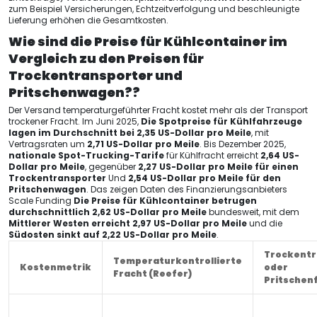
zum Beispiel Versicherungen, Echtzeitverfolgung und beschleunigte
Lieferung erhöhen die Gesamtkosten.
Wie sind die Preise für Kühlcontainer im
Vergleich zu den Preisen für
Trockentransporter und
Pritschenwagen??
Der Versand temperaturgeführter Fracht kostet mehr als der Transport
trockener Fracht. Im Juni 2025,
Die Spotpreise für Kühlfahrzeuge
lagen im Durchschnitt bei 2,35 US-Dollar pro Meile
, mit
Vertragsraten um
2,71 US-Dollar pro Meile
. Bis Dezember 2025,
nationale Spot-Trucking-Tarife
für Kühlfracht erreicht
2,64 US-
Dollar pro Meile
, gegenüber
2,27 US-Dollar pro Meile für einen
Trockentransporter
Und
2,54 US-Dollar pro Meile für den
Pritschenwagen
. Das zeigen Daten des Finanzierungsanbieters
Scale Funding
Die Preise für Kühlcontainer betrugen
durchschnittlich 2,62 US-Dollar pro Meile
bundesweit, mit dem
Mittlerer Westen erreicht 2,97 US-Dollar pro Meile
und die
Südosten sinkt auf 2,22 US-Dollar pro Meile
.
Trockentr
Temperaturkontrollierte
Kostenmetrik
oder
Fracht (Reefer)
Pritschen