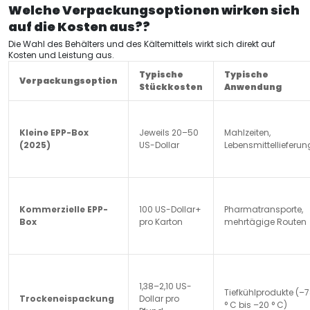
Welche Verpackungsoptionen wirken sich
auf die Kosten aus??
Die Wahl des Behälters und des Kältemittels wirkt sich direkt auf
Kosten und Leistung aus.
Typische
Typische
Verpackungsoption
Stückkosten
Anwendung
Kleine EPP-Box
Jeweils 20–50
Mahlzeiten,
(2025)
US-Dollar
Lebensmittellieferun
Kommerzielle EPP-
100 US-Dollar+
Pharmatransporte,
Box
pro Karton
mehrtägige Routen
1,38–2,10 US-
Tiefkühlprodukte (–
Trockeneispackung
Dollar pro
° C bis –20 ° C)