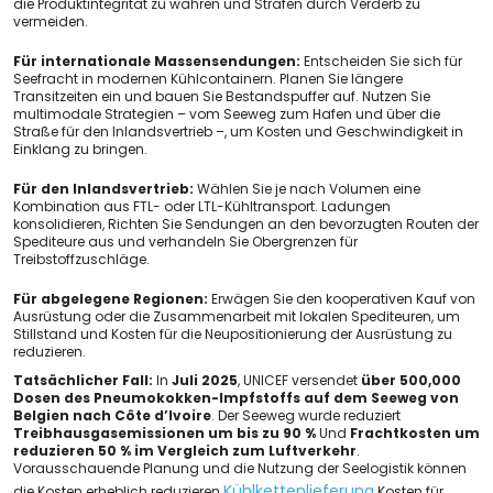
die Produktintegrität zu wahren und Strafen durch Verderb zu
vermeiden.
Für internationale Massensendungen:
Entscheiden Sie sich für
Seefracht in modernen Kühlcontainern. Planen Sie längere
Transitzeiten ein und bauen Sie Bestandspuffer auf. Nutzen Sie
multimodale Strategien – vom Seeweg zum Hafen und über die
Straße für den Inlandsvertrieb –, um Kosten und Geschwindigkeit in
Einklang zu bringen.
Für den Inlandsvertrieb:
Wählen Sie je nach Volumen eine
Kombination aus FTL- ​​oder LTL-Kühltransport. Ladungen
konsolidieren, Richten Sie Sendungen an den bevorzugten Routen der
Spediteure aus und verhandeln Sie Obergrenzen für
Treibstoffzuschläge.
Für abgelegene Regionen:
Erwägen Sie den kooperativen Kauf von
Ausrüstung oder die Zusammenarbeit mit lokalen Spediteuren, um
Stillstand und Kosten für die Neupositionierung der Ausrüstung zu
reduzieren.
Tatsächlicher Fall:
In
Juli 2025
, UNICEF versendet
über 500,000
Dosen des Pneumokokken-Impfstoffs auf dem Seeweg von
Belgien nach Côte d’Ivoire
. Der Seeweg wurde reduziert
Treibhausgasemissionen um bis zu 90 %
Und
Frachtkosten um
reduzieren 50 % im Vergleich zum Luftverkehr
.
Vorausschauende Planung und die Nutzung der Seelogistik können
Kühlkettenlieferung
die Kosten erheblich reduzieren
Kosten für