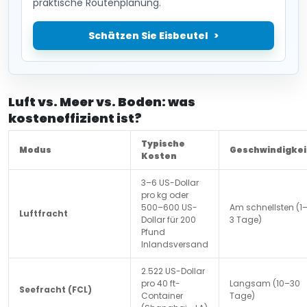
praktische Routenplanung.
Schätzen Sie Eisbeutel
Luft vs. Meer vs. Boden: was
kosteneffizient ist?
Typische
Modus
Geschwindigkei
Kosten
3–6 US-Dollar
pro kg oder
500–600 US-
Am schnellsten (1
Luftfracht
Dollar für 200
3 Tage)
Pfund
Inlandsversand
2.522 US-Dollar
pro 40 ft-
Langsam (10–30
Seefracht (FCL)
Container
Tage)