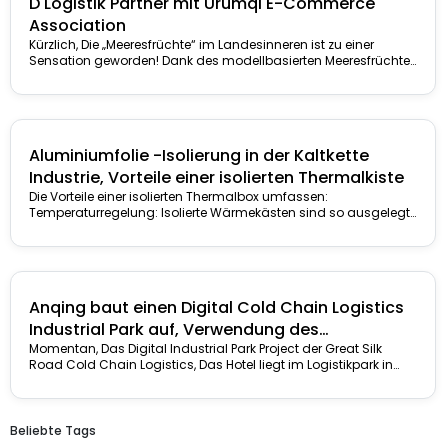
D Logistik Partner mit Urumqi E-Commerce
Association
Kürzlich, Die „Meeresfrüchte“ im Landesinneren ist zu einer
Sensation geworden! Dank des modellbasierten Meeresfrüchte-
Landwirtschaftsmodells, Xinjiang hat reichlich gesehen ...
Aluminiumfolie -Isolierung in der Kaltkette
Industrie, Vorteile einer isolierten Thermalkiste
Die Vorteile einer isolierten Thermalbox umfassen:
Temperaturregelung: Isolierte Wärmekästen sind so ausgelegt,
dass die gewünschte Temperatur der ...
Anqing baut einen Digital Cold Chain Logistics
Industrial Park auf, Verwendung des
multimodalen Transports zur Anreicherung des
Momentan, Das Digital Industrial Park Project der Great Silk
Road Cold Chain Logistics, Das Hotel liegt im Logistikpark in
„Gemüsekorbs“ für die Bewohner von Anqing.
Sanyi Agricultural Products,...
Beliebte Tags