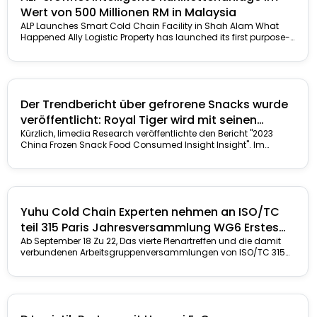
Wert von 500 Millionen RM in Malaysia
ALP Launches Smart Cold Chain Facility in Shah Alam What
Happened Ally Logistic Property has launched its first purpose-
built smart..
.
Der Trendbericht über gefrorene Snacks wurde
veröffentlicht: Royal Tiger wird mit seinen
hochwertigen Produkten zum „König der
Kürzlich, Iimedia Research veröffentlichte den Bericht "2023
China Frozen Snack Food Consumed Insight Insight". Im
gefrorenen Snacks“.
Bericht, Iimedia Research bietet ...
Yuhu Cold Chain Experten nehmen an ISO/TC
teil 315 Paris Jahresversammlung WG6 Erstes
Treffen erfolgreich abgehalten
Ab September 18 Zu 22, Das vierte Plenartreffen und die damit
verbundenen Arbeitsgruppenversammlungen von ISO/TC 315
Kaltkette Logistik ...