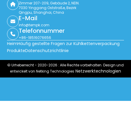
Zimmer 207-209, Gebäude 2, NEIN.
7030 Yinggang Oststraße, Bezirk
Qingpu, Shanghai, China
E-Mail
info@tempk.com
Telefonnummer
+86-18516076656
Heim
Häufig gestellte Fragen zur Kühlkettenverpackung
Produkte
Datenschutzrichtlinie
© Urheberrecht - 2020-2026 : Alle Rechte vorbehalten. Design und
Netzwerktechnologien
entwickelt von Netking Technologies