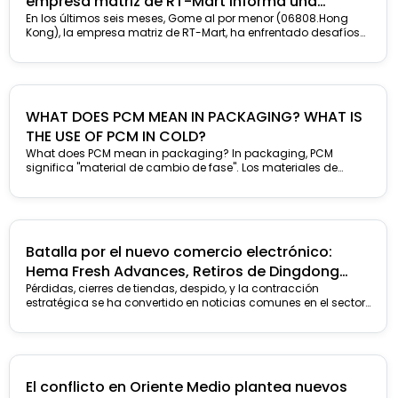
empresa matriz de RT-Mart informa una
pérdida de 378 Millones en medio año, con casi
En los últimos seis meses, Gome al por menor (06808.Hong
Kong), la empresa matriz de RT-Mart, ha enfrentado desafíos
100,000 Miembros que pagan
significativos a medida que se enfoca..
WHAT DOES PCM MEAN IN PACKAGING
?
WHAT IS
THE USE OF PCM IN COLD
?
What does PCM mean in packaging
?
In packaging
, PCM
significa "material de cambio de fase". Los materiales de
cambio de fase son sustancias que ...
Batalla por el nuevo comercio electrónico:
Hema Fresh Advances, Retiros de Dingdong
Maicai
Pérdidas, cierres de tiendas, despido, y la contracción
estratégica se ha convertido en noticias comunes en el sector
minorista de comercio electrónico este año, indicando un ...
El conflicto en Oriente Medio plantea nuevos