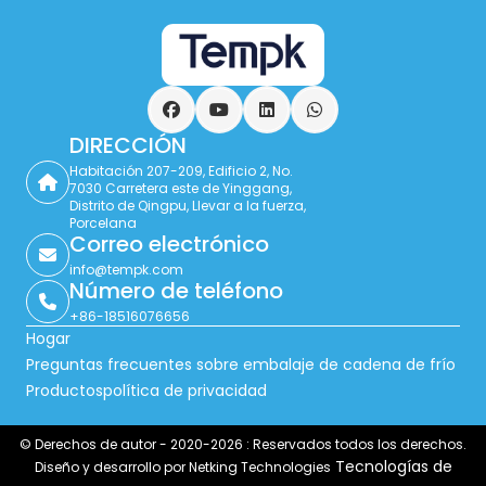
Facebook
YouTube
LinkedIn
WhatsApp
DIRECCIÓN
Habitación 207-209, Edificio 2, No.
7030 Carretera este de Yinggang,
Distrito de Qingpu, Llevar a la fuerza,
Porcelana
Correo electrónico
info@tempk.com
Número de teléfono
+86-18516076656
Hogar
Preguntas frecuentes sobre embalaje de cadena de frío
Productos
política de privacidad
© Derechos de autor - 2020-2026 : Reservados todos los derechos.
Tecnologías de
Diseño y desarrollo por Netking Technologies