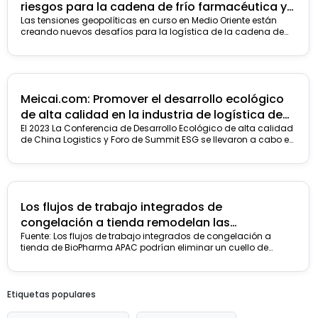
riesgos para la cadena de frío farmacéutica y
la demanda de envases térmicos
Las tensiones geopolíticas en curso en Medio Oriente están
creando nuevos desafíos para la logística de la cadena de
frío farmacéutica,
with recent industry reporting..
.
Meicai.com: Promover el desarrollo ecológico
de alta calidad en la industria de logística de
China para un futuro ganador
El 2023 La Conferencia de Desarrollo Ecológico de alta calidad
de China Logistics y Foro de Summit ESG se llevaron a cabo en
Shanghai, con meicai, un modelo...
Los flujos de trabajo integrados de
congelación a tienda remodelan las
operaciones de la cadena de frío
Fuente: Los flujos de trabajo integrados de congelación a
tienda de BioPharma APAC podrían eliminar un cuello de
biofarmacéutica
botella crítico en las cadenas de frío de BioPharma ¿Qué
sucedió con BioPharma APAC?.
Etiquetas populares