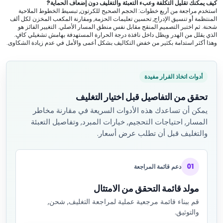
كيف يمكنك تقليل التكلفة وعبء التعبئة والتغليف دون إضعاف الحماية?
استخدم مراجعة من أربع خطوات: الحجم الصحيح للكرتون, تبسيط الخطوط الملاحية
المنتظمة أو تنسيق الإدراج, تحسين تعليمات الحزمة, ومقارنة المكعب المخزن لكل ألف
شحنة. ثم اختبر التصميم المنقح مقابل نفس منطق المسار الأصلي. التغيير الفائز هو
الذي يقلل من الهدر ويظل داخل نافذة درجة الحرارة المستهدفة بهامش تشغيلي كافٍ.
وهذا أكثر استدامة بكثير من خفض التكاليف بشكل أعمى والأمل في عدم زيادة الشكاوى.
أدوات اتخاذ القرار مفيدة
تحقق من التفاصيل قبل اختيار التغليف
يمكن أن تساعدك هذه الأدوات السريعة في مقارنة مخاطر
المسار, احتياجات التحجيم, خيارات المبرد, وتفاصيل التعبئة
والتغليف قبل أن تطلب عرض أسعار.
01
دعم قائمة المراجعة
مولد قائمة التحقق من الامتثال
قم ببناء قائمة مرجعية عملية لمراجعة التغليف, شحن,
والتوثيق.