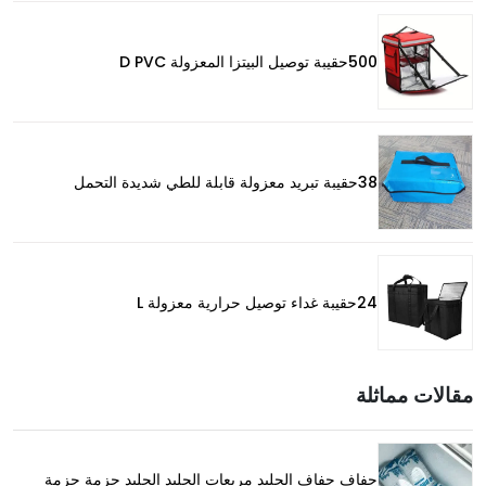
500حقيبة توصيل البيتزا المعزولة D PVC
38حقيبة تبريد معزولة قابلة للطي شديدة التحمل
24حقيبة غداء توصيل حرارية معزولة L
مقالات مماثلة
جفاف جفاف الجليد مربعات الجليد الجليد حزمة حزمة