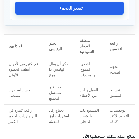
تقدير الحجم
منطقة
رافعة
الحذر
الادخار
لماذا يهم
التحسين
الرئيسي
النموذجية
الشحن,
يمكن أن يقلل
في كثير من الأحيان
الحجم
المموج,
الهامش إذا
أنظف الخطوة
الصحيح
والمبردات
هرع
الأولى
قد يتغير
تبسيط
العمل والحد
يحسن استقرار
تسلسل
التنسيق
من الأخطاء
التشغيل
التجميع
لوجستيات
المستودعات
يحتاج إلى
رافعة كبيرة في
التوريد الأكثر
والشحن
استرداد جاهز
البرامج ذات الحجم
كثافة
الداخلي
للتعبئة
الكبير
نصائح عملية يمكنك استخدامها الآن