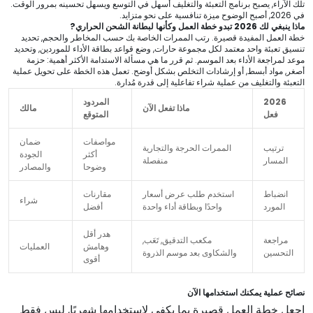
تلك الآراء, يصبح برنامج التعبئة والتغليف أسهل في التوسع ويسهل تحسينه بمرور الوقت.
في 2026, أصبح الوضوح ميزة تنافسية على نحو متزايد.
ماذا ينبغي لك 2026 تبدو خطة العمل وكأنها لبطانة الشحن الحراري?
خطة العمل المفيدة قصيرة. رتب الممرات الخاصة بك حسب المخاطر والحجم, تحديد
تنسيق تعبئة واحد معتمد لكل مجموعة حارات, وضع قواعد بطاقة الأداء للموردين, وتحديد
موعد لمراجعة الأداء بعد الموسم. ثم قرر ما هي مسألة الاستدامة الأكثر أهمية: حزمة
أصغر, مواد أبسط, أو إرشادات التخلص بشكل أوضح. تعمل هذه الخطة على تحويل عملية
التعبئة والتغليف من عملية شراء تفاعلية إلى قدرة مُدارة.
2026
المردود
ماذا تفعل الآن
مالك
فعل
المتوقع
مواصفات
ضمان
ترتيب
الممرات الحرجة والتجارية
أكثر
الجودة
المسار
منفصلة
وضوحا
والمصادر
انضباط
استخدم طلب عرض أسعار
مقارنات
شراء
المورد
واحدًا وبطاقة أداء واحدة
أفضل
هدر أقل
مراجعة
مكعب التدقيق, تَعَب,
وهامش
العمليات
التحسين
والشكاوى بعد موسم الذروة
أقوى
نصائح عملية يمكنك استخدامها الآن
اجعل خطة العمل قصيرة بما يكفي لاستخدامها شهريًا, ليس فقط