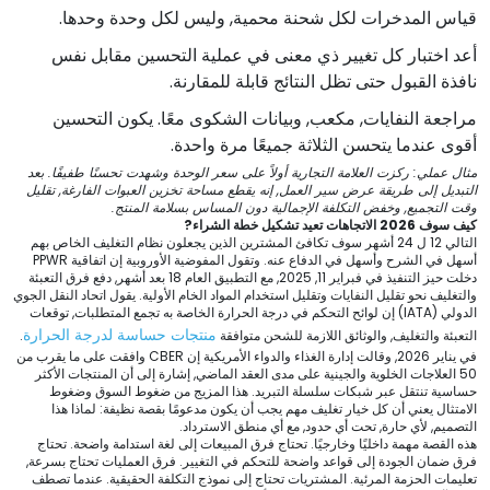
قياس المدخرات لكل شحنة محمية, وليس لكل وحدة وحدها.
أعد اختبار كل تغيير ذي معنى في عملية التحسين مقابل نفس
نافذة القبول حتى تظل النتائج قابلة للمقارنة.
مراجعة النفايات, مكعب, وبيانات الشكوى معًا. يكون التحسين
أقوى عندما يتحسن الثلاثة جميعًا مرة واحدة.
مثال عملي: ركزت العلامة التجارية أولاً على سعر الوحدة وشهدت تحسنًا طفيفًا. بعد
التبديل إلى طريقة عرض سير العمل, إنه يقطع مساحة تخزين العبوات الفارغة, تقليل
وقت التجميع, وخفض التكلفة الإجمالية دون المساس بسلامة المنتج.
كيف سوف 2026 الاتجاهات تعيد تشكيل خطة الشراء?
التالي 12 ل 24 أشهر سوف تكافئ المشترين الذين يجعلون نظام التغليف الخاص بهم
أسهل في الشرح وأسهل في الدفاع عنه. وتقول المفوضية الأوروبية إن اتفاقية PPWR
دخلت حيز التنفيذ في فبراير 11, 2025, مع التطبيق العام 18 بعد أشهر, دفع فرق التعبئة
والتغليف نحو تقليل النفايات وتقليل استخدام المواد الخام الأولية. يقول اتحاد النقل الجوي
الدولي (IATA) إن لوائح التحكم في درجة الحرارة الخاصة به تجمع المتطلبات, توقعات
منتجات حساسة لدرجة الحرارة
التعبئة والتغليف, والوثائق اللازمة للشحن متوافقة
.
في يناير 2026, وقالت إدارة الغذاء والدواء الأمريكية إن CBER وافقت على ما يقرب من
50 العلاجات الخلوية والجينية على مدى العقد الماضي, إشارة إلى أن المنتجات الأكثر
حساسية تنتقل عبر شبكات سلسلة التبريد. هذا المزيج من ضغوط السوق وضغوط
الامتثال يعني أن كل خيار تغليف مهم يجب أن يكون مدعومًا بقصة نظيفة: لماذا هذا
التصميم, لأي حارة, تحت أي حدود, مع أي منطق الاسترداد.
هذه القصة مهمة داخليًا وخارجيًا. تحتاج فرق المبيعات إلى لغة استدامة واضحة. تحتاج
فرق ضمان الجودة إلى قواعد واضحة للتحكم في التغيير. فرق العمليات تحتاج بسرعة,
تعليمات الحزمة المرئية. المشتريات تحتاج إلى نموذج التكلفة الحقيقية. عندما تصطف