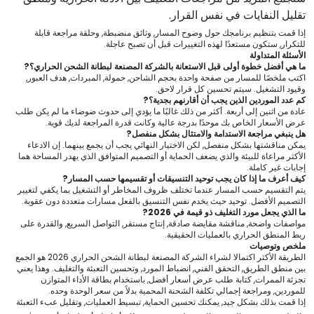
تقليل النفايات في نفس القرار.
إذا قمت بتنظيم برنامجك حول وضوح المسار, وثائق منضبطة, وحلقة مراجعة قابلة
للتكرار, ستكون مستعدًا لهذه التغييرات قبل أن تصبح عاجلة.
الأسئلة المتداولة
ما هي أفضل خطوة أولى قبل الاستعانة بالشركة المصنعة لبطانة الشحن الحراري؟?
اكتب ملخصًا للمسار من صفحة واحدة بحجم الشاحن, حمولة, المبردات, هدف العبور,
وقيود التشغيل. سيتم تحسين كل قرار لاحق.
كم عدد الموردين الذين يجب أن أقارنهم بجدية؟?
عادة من اثنين إلى أربعة. أكثر من ذلك غالبًا ما يؤدي إلى حدوث ضوضاء ما لم يكن طلب
عرض الأسعار الخاص بك موحدًا بدرجة عالية وكانت قدرة المراجعة لديك قوية.
هل ينبغي مراجعة الاستدامة والامتثال بشكل منفصل?
يمكن مناقشتها بشكل منفصل, لكن الاختيار النهائي يجب أن يجمع بينهما. إن الادعاء
الأكثر مراعاة للبيئة والذي يضعف الحماية أو التصميم المتوافق الذي يهدر المساحة هما
إجابات غير كاملة.
كيف أعرف ما إذا كان يجب توحيد التنسيقات أو تقسيمها حسب المسار?
يتم التقسيم حسب المسار عندما تختلف ظروف المخاطر أو التشغيل بما يكفي لتغيير
التصميم الأفضل. توحيد حيث يخدم نفس التنسيق بالفعل مسارات متعددة دون عقوبة.
ما الذي يجعل مورد التغليف ذو قيمة في 2026?
مواصفات واضحة, مناقشة مقايضة صادقة, إنتاج مستقر, التواصل السريع, والقدرة على
ربط المنطق الحراري بالعمليات الحقيقية.
ملخص وتوصيات
الطريقة الأكثر اكتمالا لشراء الشركة المصنعة لبطانة الشحن الحراري 2026 هو الجمع
بين منطق الطريق, التحقق الفني, انضباط المورد, وتحسين التعبئة والتغليف. وهذا يعني
تجزئة الممرات, كتابة طلب عرض أسعار أفضل, باستخدام بطاقة الأداء المتوازن
للموردين, ومراجعة إجمالي تكلفة الشحنة المحمية بدلاً من سعر الوحدة وحده.
إذا قمت بذلك بشكل جيد, يمكنك تحسين الحماية, تبسيط العمليات, وتقليل عبء التعبئة