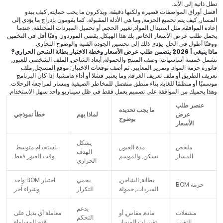
تظل ذاتية إلى الأبد.
أفضل أوراق المواصفات قصيرة ولكنها دقيقة. ويذكرون ما يجب حمايته, كيف يبدو
المسار, كيف يتم تجميع الحزمة, وما هي الأدلة المقبولة. كما يقومون بإدراج ما يؤدي إلى
إعادة الموافقة, مثل استبدال المواد, تغيير الحجم, أو تحميل المبردات المختلفة. عندما
يحمل طلب عرض الأسعار الخاص بك هذا الهيكل, يقضي الموردون وقتًا أقل في التخمين
ووقتًا أطول في الحل. يؤدي ذلك إلى تحسين الجودة الفنية والوضوح التجاري.
ماذا ينبغي أ 2026 يتضمن طلب عرض الأسعار وخطة الاختبار بطانة الشحن الحراري?
تشمل خمسة أساسيات: وصف المنتج والحمولة, أبعاد الشاحن, الملف الشخصي للعبور,
فاتورة حزمة المواد, وتمرير المعايير. ثم أضف توقعات الاختبار: موقع المسجل, ملف
تعريف الطريق أو ملف تعريف الغرفة, وما يعتبر فشلا أو أداء هامشيا. إذا كان البرنامج
موسميًا أو منظمًا للغاية, بناء منطق منفصل للمخاطر الصيفية ومسار لمراجعة الرحلات.
وهذا يحميك من الموافقة على تصميم يعمل فقط في ظل سيناريو واحد سهل الاستخدام.
عنصر طلب
ما يجب تحديده
عرض
لماذا يهم
خطأ نموذجي
بوضوح
الأسعار
يشكل
ملخص
مدة العبور,
باستخدام متوسط ​​
الهدف
المسار
يسكن, والموسم
وقت العبور فقط
الحراري
بطانة, الشاحن,
يحمي
اختبار BOM واحد
حزمة BOM
المبردات, حمولة
التكرار
وشراء آخر
يدعم
مشغلات
مادة, مقاس, أو
معاملة أي بديل على
التحكم
التغيير
تغييرات المسار
قدم المساواة