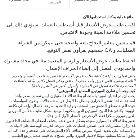
المستمر
نصائح عملية يمكنك استخدامها الآن
اكتب طلب عرض الأسعار قبل أن تطلب العينات. سيؤدي ذلك إلى
تحسين ملاءمة العينة وجودة الاقتباس.
قم بتعيين معايير النجاح بلغة واضحة حتى تتمكن من الشراء,
العمليات, و QA جميعهم يقرأون نفس التوقع.
احتفظ بطلب عرض الأسعار والرسم المعتمد معًا في مجلد مشترك
واحد. يؤدي الفصل إلى إنشاء انحراف الإصدار.
مثال عملي: بعد إعادة كتابة طلب عرض الأسعار الخاص به لتحديد المسار وتمرير
النافذة بوضوح, تلقى فريق واحد مقترحات أقل ولكن أفضل بكثير. وكانت القائمة
المختصرة الناتجة أسهل في المقارنة وأسهل بكثير في الشرح داخليًا.
كيف يجب أن تقارن الموردين, المصانع, أو الموزعين?
يجب أن يتم اختيار المورد باستخدام بطاقة الأداء المتوازن, ليس تصنيف سعر واحد.
لصناعة بطانة الشحن الحراري, يسجل ما لا يقل عن ستة مجالات: وضوح المواصفات,
جودة العينة, منطق التحقق من الصحة, موثوقية التجديد, سرعة الاتصال, وإجمالي تكلفة
الهبوط. يكافئ هذا النهج الموردين الذين يمكنهم التوسع بشكل نظيف بدلاً من الموردين
الذين يفوزون مبكرًا فقط لأن عرض الأسعار الأول كان جذابًا.
تعتبر بطاقة الأداء المتوازن مفيدة بشكل خاص عندما يختلف أصحاب المصلحة الداخليون.
قد تركز المشتريات على السعر, العمليات على سرعة الحزمة, الهندسة على البيانات,
والاستدامة على تعقيد المواد. تفرض بطاقة الأداء المقايضات على صفحة واحدة. كما أنه
يخلق أساسًا منطقيًا موثقًا لاختيار المورد, والتي تصبح ذات قيمة عندما يرتفع الطلب,