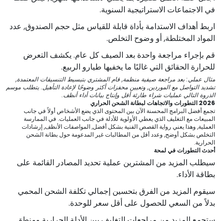
في الاجتماعات الاستراتيجية السنوية.
اربط أهداف الاستدامة بأداة قابلة للقياس مثل حجم الصندوق, عدد
المواد المختلطة, أو وضوح التخلص.
قم بإجراء مراجعة واحدة بعد الصيف كل عام. يكشف التعرض
للحرارة الحقائق التي غالبًا ما يخفيها طيارو الربيع.
مثال عملي: بعد مراجعة صيفية منظمة, قام المشتري بتبسيط التنسيقات المعتمدة,
تشديد التواصل مع الموردين, وتعيين محفزات أكثر وضوحًا لإعادة التأهيل. يتطلب موسم
الذروة التالي عمليات شراء طارئة أقل وإنتاج بيانات أداء أنظف.
2026 التطورات والاتجاهات لبطانة الشحن الحراري
تجمع أفضل البرامج المحسنة الآن بين المحتوى الذي يضع الأشخاص أولاً في جانب
المبيعات مع التغليف الذي يعطي الأولوية للأدلة في جانب العمليات. في الممارسة
العملية, وهذا يعني رواية القصص الفنية بشكل أفضل, المواصفات الأنظف, إرشادات
التخلص بشكل أوضح, وعدد أقل من المطالبات غير المدعومة حول بطانة الشحن
الحرارية.
أحدث التطورات في لمحة
سيطلب المزيد من المشترين عملية تحديد المصادر القائمة على
بطاقة الأداء.
سيقوم المزيد من الفرق بتحسين إجمالي تكلفة الشحن المحمي
بدلاً من السعي للحصول على أقل سعر للوحدة.
ستجمع المزيد من مراجعات التغليف بين الأدلة الحرارية ومنطق