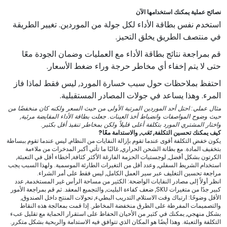
نصائح عملية يمكنك استخدامها الآن
استخدم نفس بطاقة الأداء لكل جولة من الموردين. تغيير الطريقة
في منتصف الطريق يخلق التحيز.
قم بمراجعة نتائج بطاقة الأداء مع العمليات وضمان الجودة معًا
حتى لا يتم إخفاء أي مخاطر حرجة وراء ضغط الأسعار.
احتفظ بملاحظات حول سبب خسارة المورد, ليس فقط لماذا فاز
المرء. وهذا يساعد في جولات المصادر المستقبلية.
مثال عملي: احتل أحد الموردين المرتبة الأولى من حيث السعر ولكنه كان منخفضًا من
حيث وضوح المواصفات وانضباط أخذ العينات. جعلت بطاقة الأداء المقايضة مرئية,
واختار المشتري المورد بتكلفة أعلى قليلاً ولكن بمخاطر تنفيذ أقل بكثير.
كيف يمكنك تحسين التكلفة, تَعَب, والاستدامة معًا?
يكون خفض التكلفة أقوى عندما تقوم بإزالة النفايات من النظام, ليس عندما تقوم ببساطة
بتخفيف المادة. مع بطانة الشحن الحراري, غالبًا ما تأتي أكبر المدخرات من ملاءمة
الكرتون بشكل أفضل, لوجستيات الحزمة الفارغة الأكثر كثافة, أخطاء أقل في التعبئة,
استخدام الشريط السفلي, وعدد أقل من التغيرات الطارئة الموسمية. ولهذا السبب يجب
مراجعة تحسين التغليف عبر سير العمل الكامل, ليس فقط على أمر الشراء.
انظر أولاً إلى مصادر النفايات الواضحة: الكثير من مساحة الرأس غير المستخدمة, عدد
كبير جدًا من متغيرات SKU, ضعف كفاءة البليت, والتجميع المعقد. ثم قم بمراجعة الأمور
الأقل وضوحًا: ارتباك وقت الاستلام, التدريب البطيء, تحولات المنتج داخل الصندوق,
والتصميمات المفرطة على الطرق منخفضة المخاطر. إذا قمت بمعالجة هذه النقاط
بشكل منهجي, يمكنك في كثير من الأحيان الحفاظ على استقرار الحماية مع تقليل عبء
التكلفة والتعبئة. وهذا أيضًا هو المكان الذي تتوافق فيه الاستدامة والربحية بشكل متكرر.