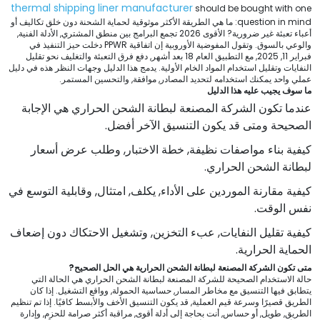
thermal shipping liner manufacturer
should be bought with one
question in mind
: ما هي الطريقة الأكثر موثوقية لحماية الشحنة دون خلق تكاليف أو
أعباء تعبئة غير ضرورية? الأقوى 2026 تجمع البرامج بين منطق المشتري, الأدلة الفنية,
والوعي بالسوق. وتقول المفوضية الأوروبية إن اتفاقية PPWR دخلت حيز التنفيذ في
فبراير 11, 2025, مع التطبيق العام 18 بعد أشهر, دفع فرق التعبئة والتغليف نحو تقليل
النفايات وتقليل استخدام المواد الخام الأولية. يدمج هذا الدليل وجهات النظر هذه في دليل
عملي واحد يمكنك استخدامه لتحديد المصادر, موافقة, والتحسين المستمر.
ما سوف يجيب عليه هذا الدليل
عندما تكون الشركة المصنعة لبطانة الشحن الحراري هي الإجابة
الصحيحة ومتى قد يكون التنسيق الآخر أفضل.
كيفية بناء مواصفات نظيفة, خطة الاختبار, وطلب عرض أسعار
لبطانة الشحن الحراري.
كيفية مقارنة الموردين على الأداء, يكلف, امتثال, وقابلية التوسع في
نفس الوقت.
كيفية تقليل النفايات, عبء التخزين, وتشغيل الاحتكاك دون إضعاف
الحماية الحرارية.
متى تكون الشركة المصنعة لبطانة الشحن الحرارية هي الحل الصحيح?
حالة الاستخدام الصحيحة للشركة المصنعة لبطانة الشحن الحراري هي الحالة التي
يتطابق فيها التنسيق مع مخاطر المسار, حساسية الحمولة, وواقع التشغيل. إذا كان
الطريق قصيرًا وسرعة قيم العملية, قد يكون التنسيق الأخف والأبسط كافيًا. إذا تم تنظيم
الطريق, طويل, أو حساس, أنت بحاجة إلى أدلة أقوى, مراقبة أكثر صرامة للحزم, وإدارة