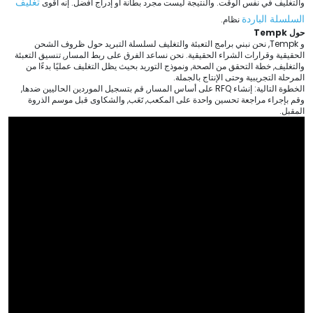
تغليف
والتغليف في نفس الوقت. والنتيجة ليست مجرد بطانة أو إدراج أفضل. إنه أقوى
السلسلة الباردة
نظام.
حول Tempk
و Tempk, نحن نبني برامج التعبئة والتغليف لسلسلة التبريد حول ظروف الشحن
الحقيقية وقرارات الشراء الحقيقية. نحن نساعد الفرق على ربط المسار, تنسيق التعبئة
والتغليف, خطة التحقق من الصحة, ونموذج التوريد بحيث يظل التغليف عمليًا بدءًا من
المرحلة التجريبية وحتى الإنتاج بالجملة.
الخطوة التالية: إنشاء RFQ على أساس المسار, قم بتسجيل الموردين الحاليين ضدها,
وقم بإجراء مراجعة تحسين واحدة على المكعب, تَعَب, والشكاوى قبل موسم الذروة
المقبل.