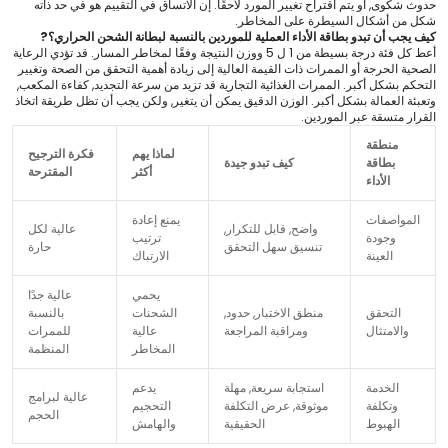
حدوث شكوى, أو يتم اقتراح تغيير المورد لاحقًا. إن الاتساق في التقييم هو في حد ذاته
شكل من أشكال السيطرة على المخاطر.
كيف يجب أن تبدو بطاقة الأداء العملية للموردين بالنسبة لبطانة الشحن الحراري؟?
أعط كل فئة درجة بسيطة من 1 ل 5 ووزن النتيجة وفقًا لمخاطر المسار. قد تؤدي الرعاية
الصحية الحرجة أو الممرات ذات القيمة العالية إلى زيادة أهمية التحقق من الصحة وتغيير
التحكم بشكل أكبر. الممرات الغذائية التجارية قد تزيد من سرعة التجديد, كفاءة المكعب,
وتعبئة العمالة بشكل أكبر. الوزن الدقيق يمكن أن يتغير, ولكن يجب أن تظل طريقة اتخاذ
القرار متسقة عبر الموردين.
منطقة
لماذا يهم
فكرة الترجيح
بطاقة
كيف تبدو جيدة
أكثر
المقترحة
الأداء
المواصفات
يمنع إعادة
واضح, قابل للتكرار,
عالية لكل
وجودة
ترتيب
تنسيق سهل التحقق
حارة
العينة
الارتباك
يحمي
عالية جدًا
التحقق
منطق الاختبار, حدود,
الشحنات
بالنسبة
والامتثال
ومراقبة المراجعة
عالية
للممرات
المخاطر
المنظمة
الخدمة
استجابة سريعة, مهلة
يدعم
عالية لبرامج
وتكلفة
موثوقة, عرض التكلفة
التحجيم
الحجم
الهبوط
الحقيقية
والهامش