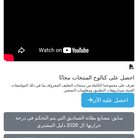
احصل على كتالوج المنتجات مجانًا
تعرف على مجموعتنا الكاملة من منتجات التغليف المعزولة, بما في ذلك المواصفات
الفنية, سيناريوهات التطبيق, ومعلومات التسعير.
احصل عليه الآن
سابق: مصانع بطانة الصناديق التي يتم التحكم في درجة
حرارتها: ال 2026 دليل المشتري