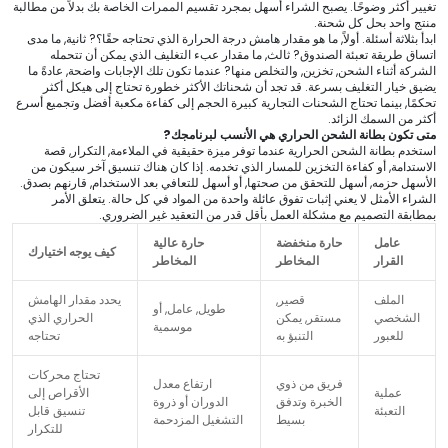
تغيير أكثر وضوحًا. يصبح الشراء أسهل بمجرد تقسيم الممرات الخاصة بك بدلاً من مطالبة
منتج واحد بحل كل شحنة.
ابدأ بثلاثة أسئلة. أولاً, ما هو مقدار هامش درجة الحرارة الذي تحتاجه حقًا؟? ثانية, ما مدى
اتساق طريقة تعبئة الصندوق? ثالث, ما مقدار عبء التغليف الذي يمكن أن تتحمله
الشركة أثناء الشحن, تخزين, والتخلص منها? عندما تكون تلك الإجابات واضحة, عادةً ما
يضيق خيار التغليف بسرعة. قد تجد أن شحناتك الأكثر خطورة تحتاج إلى هيكل أكثر
تحكمًا, بينما تحتاج الشحنات التجارية كبيرة الحجم إلى كفاءة مكعبة أفضل وتجميع أسرع
أكثر من السمك الزائد.
متى تكون بطانة الشحن الحراري هي الأنسب لبرنامجك?
استخدم بطانة الشحن الحرارية عندما توفر ميزة حقيقية في الملاءمة, التكرار, قصة
الاستدامة, أو كفاءة التخزين للمسار الذي تخدمه. إذا كان هناك تنسيق آخر سيكون من
الأسهل حزمه, أسهل للتحقق من صحتها, أو أسهل للتعافي بعد الاستخدام, قارنهم بصدق.
الشراء الأمثل لا يعني إثبات تفوق عائلة واحدة من المواد في كل حالة. يتعلق الأمر
بمطابقة التصميم مع مشكلة العمل بأقل قدر من التعقيد غير الضروري.
عامل
حارة منخفضة
حارة عالية
كيف يوجه اختيارك
القرار
المخاطر
المخاطر
الملف
قصير,
يحدد مقدار الهامش
طويل, عامل, أو
الشخصي
مستقر, يمكن
الحراري الذي
موسمية
للعبور
التنبؤ به
تحتاجه
تحتاج محركات
فريق من ذوي
ارتفاع معدل
عملية
الأقراص إلى
الخبرة وتدفق
الدوران أو ذروة
التعبئة
تنسيق قابل
بسيط
التشغيل المزدحمة
للتكرار