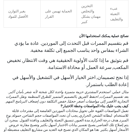
التخزين
عبء
والتخلص
الحماية تهيمن على
يغير التوازن
التعبئة
مهمان بشكل
القرار
الأفضل للمواد
والتغليف
كبير
نصائح عملية يمكنك استخدامها الآن
قم بتقسيم الممرات قبل التحدث إلى الموردين. عادة ما يؤدي
الشراء بمقاس واحد يناسب الجميع إلى تكلفة مخفية.
قم بتوثيق ما إذا كانت الأولوية الحقيقية هي وقت الانتظار, تخفيض
المكعب, سرعة العمل, أو محاذاة الاستدامة.
إذا نجح تصميمان, اختر الخيار الأسهل في التشغيل والأسهل في
إعادة الطلب باستمرار.
مثال عملي: استخدم المشتري حزمة متميزة واحدة لكل شحنة لأنه شعر بأمان أكبر.
بعد تقسيم الممرات, احتفظ الفريق بالتصميم المتميز للطرق المنظمة ونقل الممرات
التجارية الأقصر إلى مواصفات أصغر حجمًا, خفض التكلفة دون إضعاف البرنامج المهم.
كيف يجب عليك بناء المواصفات وخطة الاختبار?
تعمل المواصفات القوية على تحويل محادثات الموردين الغامضة إلى مقترحات قابلة
للاستخدام. لبطانة الشحن الحراري, يجب أن تحدد المواصفات حجم الشاحن, حمولة, نوع
المبرد, هدف درجة الحرارة, مدة العبور, تنسيق التعبئة والتغليف, ونافذة القبول. بمجرد أن
يتم إصلاح تلك العناصر, يصبح تفسير بيانات الاختبار أسهل بكثير وتصبح مقارنة عروض
الأسعار أسهل بكثير. هذا هو المكان الذي تصبح فيه العديد من مشاريع التغليف منضبطة أو